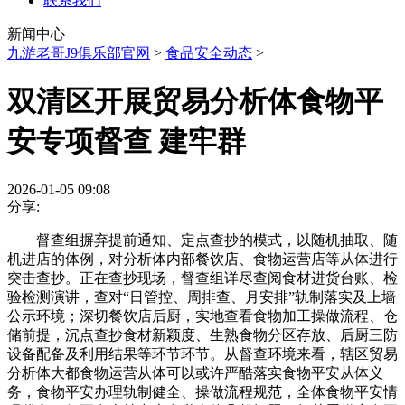
联系我们
新闻中心
九游老哥J9俱乐部官网
>
食品安全动态
>
双清区开展贸易分析体食物平
安专项督查 建牢群
2026-01-05 09:08
分享:
督查组摒弃提前通知、定点查抄的模式，以随机抽取、随
机进店的体例，对分析体内部餐饮店、食物运营店等从体进行
突击查抄。正在查抄现场，督查组详尽查阅食材进货台账、检
验检测演讲，查对“日管控、周排查、月安排”轨制落实及上墙
公示环境；深切餐饮店后厨，实地查看食物加工操做流程、仓
储前提，沉点查抄食材新颖度、生熟食物分区存放、后厨三防
设备配备及利用结果等环节环节。从督查环境来看，辖区贸易
分析体大都食物运营从体可以或许严酷落实食物平安从体义
务，食物平安办理轨制健全、操做流程规范，全体食物平安情