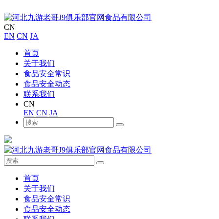
CN
EN
CN
JA
首页
关于我们
食品安全常识
食品安全动态
联系我们
CN
EN
CN
JA
首页
关于我们
食品安全常识
食品安全动态