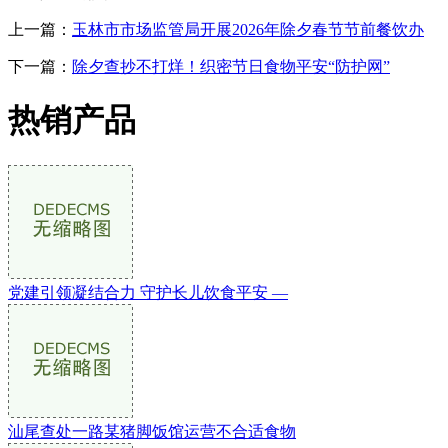
上一篇：
玉林市市场监管局开展2026年除夕春节节前餐饮办
下一篇：
除夕查抄不打烊！织密节日食物平安“防护网”
热销产品
党建引领凝结合力 守护长儿饮食平安 —
汕尾查处一路某猪脚饭馆运营不合适食物