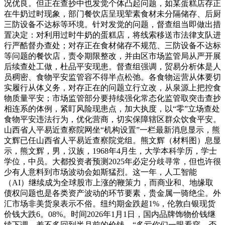
况优良。但正在查抄中也发觉个体凸起问题，如某蛋糕店存正
在牛奶过时现象，部门餐饮店呈现荤素食材未分隔储存、后厨
三防设备不达标等环境。针对发觉的问题，督查组当即做出措
置决定：对利用过时牛奶的蛋糕店，将线索移送市法律支队进
行严酷督办查处；对存正在食材储存不规范、三防设备不达标
等问题的餐饮店，责令期限整改，并由区市场监管局从严开展
后续查处工做，杜品平安现患。督查组强调，贸易分析体是人
员稠密、食物平安监管容不得半点松弛。各食物运营从体要切
实履行从体义务，对存正在的问题立行立改，从泉源上把控食
物质量平安；市场监管部分要持续强化常态化监管取突击查抄
相连系的体例，紧盯风险现患点，加大执度，以“零”立场查处
食物平安违法行为，优化营商，切实保障辖区群众饮食平安。
山西省人平易近查察院网坐“机构设置”一栏最新消息显示，熊
文辉已任山西省人平易近查察院党组。熊文辉（材料图）息显
示，熊文辉，男，汉族，1968年4月生，大学本科学历，学士
学位，中员。大都投资者预测2025年必定分歧寻常，但也许很
少有人意料到市场波动会如斯猛烈。这一年，人工智能
（AI）继续成为全球股市上涨的鞭策力，而商业和、地缘取
债权问题也是各类资产波动的环节要素，贵金属一骑绝尘。外
汇市场非美货泉表示不俗。纽约期金跌超1%，伦敦白银现货
价钱大跌6。08%。时间2026年1月1日，国内品牌饰物价钱继
续下调，差不多回到半月前的价钱。“多亏你们一眼看穿，否