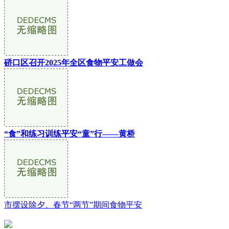
硚口区召开2025年全区食物平安工做会
“食”和练习训练平安“童”行——黄桥
市摆设除夕、春节“两节”期间食物平安