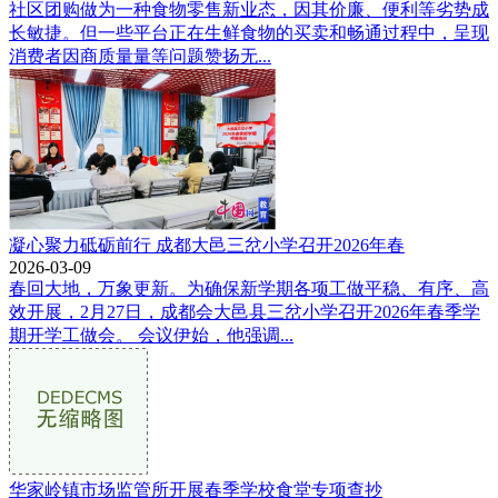
社区团购做为一种食物零售新业态，因其价廉、便利等劣势成
长敏捷。但一些平台正在生鲜食物的买卖和畅通过程中，呈现
消费者因商质量量等问题赞扬无...
凝心聚力砥砺前行 成都大邑三岔小学召开2026年春
2026-03-09
春回大地，万象更新。为确保新学期各项工做平稳、有序、高
效开展，2月27日，成都会大邑县三岔小学召开2026年春季学
期开学工做会。 会议伊始，他强调...
华家岭镇市场监管所开展春季学校食堂专项查抄