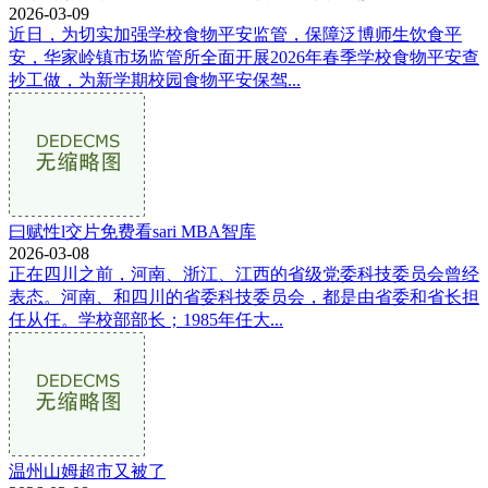
2026-03-09
近日，为切实加强学校食物平安监管，保障泛博师生饮食平
安，华家岭镇市场监管所全面开展2026年春季学校食物平安查
抄工做，为新学期校园食物平安保驾...
曰赋性l交片免费看sari MBA智库
2026-03-08
正在四川之前，河南、浙江、江西的省级党委科技委员会曾经
表态。河南、和四川的省委科技委员会，都是由省委和省长担
任从任。学校部部长；1985年任大...
温州山姆超市又被了