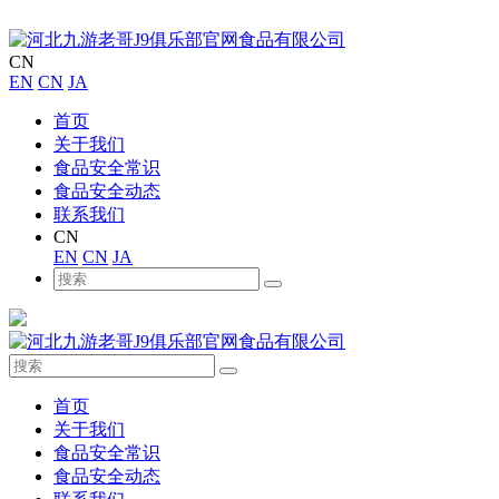
CN
EN
CN
JA
首页
关于我们
食品安全常识
食品安全动态
联系我们
CN
EN
CN
JA
首页
关于我们
食品安全常识
食品安全动态