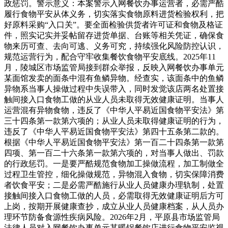
政惩罚。警示意义：本案警示入网餐饮办事运营者，必需严酷
履行食物平安从体义务，切实落实食物原料进货检验权利，把
好原料采购“入口关”。要全面检验供货者许可证和食物及格证
件，照实记实并妥帖留存进货单据、台账等相关凭证，确保食
物来历可查、去向可逃、义务可究，持续强化风险防控认识，
规范运营行为，配合守牢收集餐饮食物平安底线。2025年11
月，陵城区市场监管局接到群众举报，反映入网餐饮办事单元
某面馆发卖的面条中混有鱼鳞异物。经查实，该面条中的鱼鳞
异物系当事人操做过程中失误带入，同时发觉该店两名处置接
触间接入口食物工做的从业人员未取得无效健康证明。当事人
运营混有异物食物，违反了《中华人平易近国食物平安法》第
三十四条第一款第六项的；从业人员未取得健康证明的行为，
违反了《中华人平易近国食物平安法》第四十五条第二款的。
根据《中华人平易近国食物平安法》第一百二十四条第一款第
四项、第一百二十六条第一款第六项的，对当事人做出、罚款
的行政惩罚。一是要严酷规范食物加工操做流程，加工制做全
过程卫生管控，细化操做规范，异物混入食物，切实保障消费
者饮食平安；二是必需严酷施行从业人员健康办理轨制，处置
接触间接入口食物工做的人员，必需取得无效健康证明后方可
上岗，按期开展健康查抄，成立从业人员健康档案，从人员办
理环节防备食源性疾病风险。2026年2月，平原县市场监管局
法律人员对入网餐饮办事单元某暖锅餐饮店进行食物平安监视