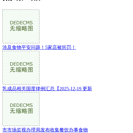
涉及食物平安问题！5家店被惩罚！
乳成品相关国度律例汇总【2025-12-19 更新
市市场监视办理局发布收集餐饮办事食物