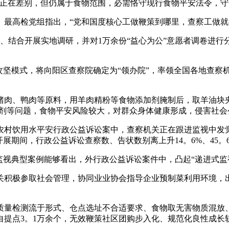
正在差别，但仍属于食物范围，必需恪守现行食物平安法令，守
高检党组指出，“党和国度核心工做鞭策到哪里，查察工做就
结合开展实地调研，并对1万余份“益心为公”意愿者调卷进行
模式，将向阳区查察院确定为“领办院”，率领全国各地查察机
、鸭肉等原料，用羊肉精粉等食物添加剂腌制后，取羊油块夹
加剂等问题，食物平安风险较大，对群众身体健康形成，侵害社会
饮用水平安行政公益诉讼案中，查察机关正在跟进监视中发觉
展期间，行政公益诉讼查察数、告状数别离上升14。6%、45。
典型案例能够看出，外行政公益诉讼案件中，凸起“递进式监视
积极参取社会管理，协同业业协会指导企业预制菜利用环境，出
量检测流于形式、仓点选址不合适要求、食物取无害物质混放、
自提点3。1万余个，无效鞭策社区团购步入化、规范化良性成长