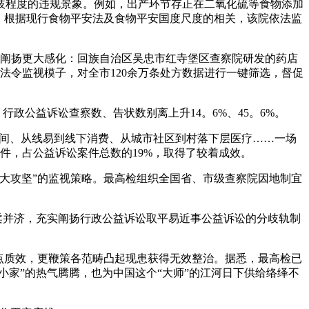
程度的违规景象。例如，出产环节存正在二氧化硫等食物添加
。根据现行食物平安法及食物平安国度尺度的相关，该院依法监
在阐扬更大感化：回族自治区吴忠市红寺堡区查察院研发的药店
品法令监视模子，对全市120余万条处方数据进行一键筛选，督促
政公益诉讼查察数、告状数别离上升14。6%、45。6%。
车间、从线易到线下消费、从城市社区到村落下层医疗……一场
9件，占公益诉讼案件总数的19%，取得了较着成效。
大攻坚”的监视策略。最高检组织全国省、市级查察院因地制宜
柔并济，充实阐扬行政公益诉讼取平易近事公益诉讼的分歧轨制
点质效，更鞭策各范畴凸起现患获得无效整治。据悉，最高检已
小家”的热气腾腾，也为中国这个“大师”的江河日下供给络绎不