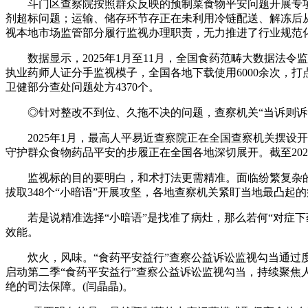
斗门区查察院按照群众反映的预制菜食物平安问题开展专项
剂超标问题；运输、储存环节存正在未利用冷链配送、解冻后
视本地市场监管部分履行监视办理职责，无力推进了行业规范
数据显示，2025年1月至11月，全国食药范畴大数据法令
执业药师人证分手监视模子，全国各地下载使用6000余次，打
卫健部分查处问题处方4370个。
◎针对整改不到位、久拖不决的问题，查察机关“当诉则诉”。
2025年1月，最高人平易近查察院正在全国查察机关摆设开
守护群众食物药品平安的步履正在全国各地深切展开。截至202
监视标的目的要明白，和术打法更需精准。面临纷繁复杂的食
拔取348个“小暗语”开展攻坚，各地查察机关紧盯当地最凸起
若是说精准选择“小暗语”是找准了病灶，那么若何“对症下
效能。
炊火，风味。“食药平安益行”查察公益诉讼监视勾当通过度
启动第二季“食药平安益行”查察公益诉讼监视勾当，持续聚焦
绝的司法保障。(闫晶晶)。