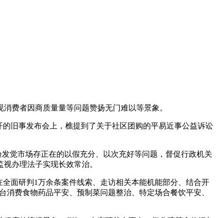
消费者因商质量量等问题赞扬无门难以等景象。
开的旧事发布会上，樵提到了关于社区团购的平易近事公益诉讼
。
验发觉市场存正在的以假充分、以次充好等问题，督促行政机关
品监视办理法子实现长效常治。
全面研判1万余条案件线索、走访相关本能机能部分、结合开
平台消费食物药品平安、预制菜问题整治、特定场合餐饮平安、