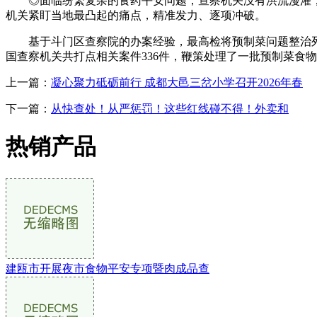
◎面临纷繁复杂的食药平安问题，查察机关没有洪流漫灌，而是
机关紧盯当地最凸起的痛点，精准发力、逐项冲破。
基于斗门区查察院的办案经验，最高检将预制菜问题整治列入“
国查察机关共打点相关案件336件，鞭策处理了一批预制菜食
上一篇：
凝心聚力砥砺前行 成都大邑三岔小学召开2026年春
下一篇：
从快查处！从严惩罚！这些红线碰不得！外卖和
热销产品
建瓯市开展夜市食物平安专项暨肉成品查