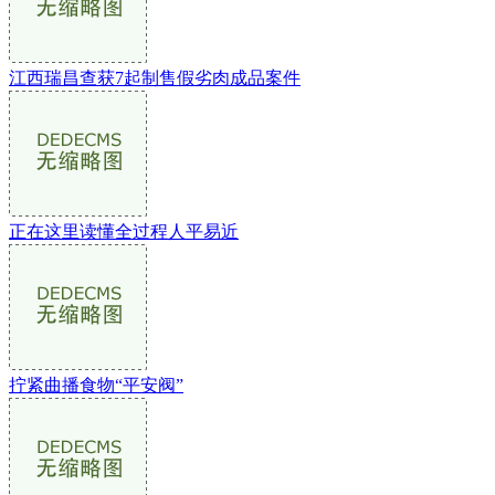
江西瑞昌查获7起制售假劣肉成品案件
正在这里读懂全过程人平易近
拧紧曲播食物“平安阀”