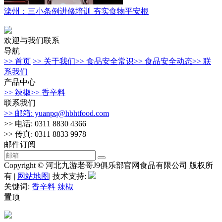
滦州：三小条例进修培训 夯实食物平安根
欢迎与我们联系
导航
>> 首页
>> 关于我们
>> 食品安全常识
>> 食品安全动态
>> 联
系我们
产品中心
>> 辣椒
>> 香辛料
联系我们
>> 邮箱: yuanpq@hbhtfood.com
>> 电话: 0311 8830 4366
>> 传真: 0311 8833 9978
邮件订阅
Copyright © 河北九游老哥J9俱乐部官网食品有限公司 版权所
有 |
网站地图
| 技术支持:
关键词:
香辛料
辣椒
置顶