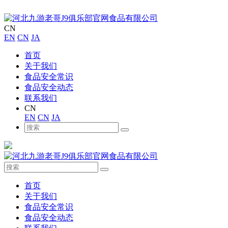
CN
EN
CN
JA
首页
关于我们
食品安全常识
食品安全动态
联系我们
CN
EN
CN
JA
首页
关于我们
食品安全常识
食品安全动态