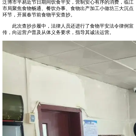
泛博市平易近节日期间饮食平安，营制安心有序的消费，临江
市局聚焦食物畅通、餐饮办事、食物出产加工小做坊三大沉点
环节，开展春节前食物平安查抄。
此次查抄步履中，法律人员还进行了食物平安法令律例宣
传，向运营户普及从体义务要求，指导其诚法运营。