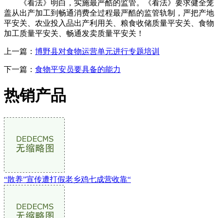
《看法》明白，实施最严酷的监管。《看法》要求健全笼
盖从出产加工到畅通消费全过程最严酷的监管轨制，严把产地
平安关、农业投入品出产利用关、粮食收储质量平安关、食物
加工质量平安关、畅通发卖质量平安关！
上一篇：
博野县对食物运营单元进行专题培训
下一篇：
食物平安员要具备的能力
热销产品
“散养”宣传遭打假老乡鸡七成营收靠“