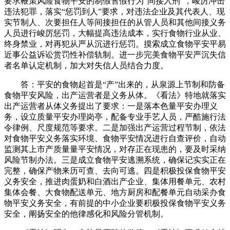
要求鞭策风险食物平安的制假售假行为“间接入刑”，峻厉冲击
违法犯罪，落实“惩罚到人”要求，对违法企业及其代表人、现
实节制人、次要担任人等间接担任的从管人员和其他间接义务
人员进行峻厉惩罚，大幅提高违法成本，实行食物行业从业、
终身禁业，对再犯从严从沉进行惩罚。摸索成立食物平安平易
近事公益诉讼赏罚性补偿轨制。进一步完美食物平安严沉失信
者名单认定机制，加大对失信人员结合力度。
答：平安的食物起首是“产”出来的，从泉源上节制和防备
食物平安风险，出产运营者是义务从体。《看法》特地就落实
出产运营者从体义务提出了要求：一是落本色量平安办理义
务，设立质量平安办理岗亭，配备专业手艺人员，严酷施行法
令律例、尺度规范等要求。二是加强出产运营过程节制，依法
对食物平安义务落实环境、食物平安情况进行自查评价，自动
监测其上市产质量量平安情况，对存正在现患的，要及时采纳
风险节制办法。三是成立食物平安逃溯系统，确保记实实正在
完整，确保产物来历可查、去向可逃。四是积极投保食物平安
义务安全，推进肉蛋奶和白酒出产企业、集体用餐单元、农村
集体会餐、大食物配送单元、地方厨房和配餐单元自动采办食
物平安义务安全，有前提的中小企业要积极投保食物平安义务
安全，阐扬安全的他律感化和风险分管机制。