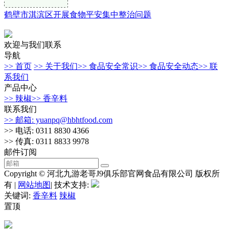
鹤壁市淇滨区开展食物平安集中整治问题
欢迎与我们联系
导航
>> 首页
>> 关于我们
>> 食品安全常识
>> 食品安全动态
>> 联
系我们
产品中心
>> 辣椒
>> 香辛料
联系我们
>> 邮箱: yuanpq@hbhtfood.com
>> 电话: 0311 8830 4366
>> 传真: 0311 8833 9978
邮件订阅
Copyright © 河北九游老哥J9俱乐部官网食品有限公司 版权所
有 |
网站地图
| 技术支持:
关键词:
香辛料
辣椒
置顶