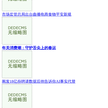
市场监管总局出台曲播电商食物平安新规
年关消费潮：守护舌尖上的春运
阐发18亿份聘请数据后他告诉你AI事实代替