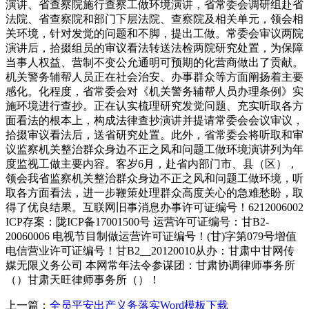
演讲、省查察院施行查察工做环境演讲，省常委会调研组赴省
法院、省查察院和部门下层法院、查察院及相关单元，领会相
关环境，针对发觉的问题和不脚，提出工做。常委会审议两院
演讲后，拾掇组员的审议看法转送法检两院研究处置，为保障
当事人权益、营制不变公允通明可预期的化营商做出了贡献。
机关警务辅帮人员正在社会治安、办事群众等方面阐扬着主要
感化。化程度，省常委会对《机关警务辅帮人员办理条例》实
施环境进行查抄。正在认实梳理研究发觉问题、充实听取各方
面看法的根本上，构成法律查抄演讲并提请常委会会议审议，
拾掇审议看法后，送省研究处置。此外，省常委会将听取和审
议监察机关整治群众身边不正之风和问题工做环境演讲列为年
度监视工做主要内容。客岁6月，赴省内部门市、县（区），
领会我省监察机关整治群众身边不正之风和问题工做环境，听
取各方面看法，进一步鞭策处理群众高度关心的急难愁盼，取
得了优良结果。互联网旧事消息办事许可证编号！6212006002
ICP存案：陇ICP备17001500号 运营许可证编号：甘B2-
20060006 电视节目制做运营许可证编号！(甘)字第079号增值
电信营业许可证编号！甘B2__20120010从办：甘肃中甘网传
媒无限义务公司 本网常年法令参谋团：甘肃协调律师事务所
（）甘肃天旺律师事务所（）！
上一篇：
全员平安出产义务落实Word模板下载