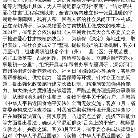
能等方面提出具体，为人平易近群众守好“家底”。“结对帮扶
爱心甘肃”工程实施以来，全省范畴内建立起一张且温暖的平
易近生保障网，残有人帮、困有人帮的社会风尚正正在构成。
正在深切调研、认实总结爱心甘肃扶植工做成效的根本上，
2024年，省常委会依法做出《人平易近代表大会常务委员会关
于推进爱心甘肃扶植的决定》。为确保《决定》落地生根、取
得实效，省社会委成立了“监视+提拔质效”的工做机制，客岁4
月至6月，组建调研组赴多个市（州）、县（区）开展监视，
紧盯工做落实、凸起问题、鞭策整改提拔。立脚通顺“养老办
事最初一公里”，组织开展老年帮餐办事专题调研，深切部门
市州的街道分析养老核心、社区日间照顾核心等场合，实地查
看帮餐模式、供给能力、运营保障等环境。针对存正在的问
题，提出强化政策施行建立长效机制、精准施策加强供给能
力、加大搀扶力度推进持续运营、严酷监视办理提高办事质量
等。从田间地头到苍生餐桌，食物平安事关千家万户。为鞭策
《中华人平易近国食物平安法》全面无效实施，客岁11月，省
常委会构成法律查抄组，对我省贯彻实施环境开展法律查抄，
正在加强普法宣传、落实职责、凸起沉点监管、提拔下层能力
等方面提出看法，确保人平易近群众“舌尖上的平安”。教师是
立教之本、兴教之源。客岁3月至5月，省常委会构成法律查抄
组对《中华人平易近国教》《实施〈中华人平易近国教〉法