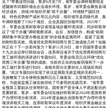
见？”带着这些问题，客岁6月至7月，省常委会调研视察组走
进陇南市武都区领会企业成长环境。客岁，省常委会聚焦县域
经济成长，持续3年组织开展“双千步履”，环绕财产园区扶
植、特色劣势财产成长等沉点内容，组织省市县四级代表，集
中调研视察了1582个项目、企业及园区扶植环境。2025年7
月，常委会连系听取审议省强县域步履环境演讲，同步听取审
议了“双千步履”调研视察演讲。会后，加强督办，构成“前期
调研集中审议督办整改反馈”的全链条监视闭环，提拔了监视
的刚性取实效。我省优化营商和招商引资工做成效几何？短板
何正在？下一步若何发力？客岁11月26日，省十四届常委会第
十九次会议举行联组会议，连系审议省关于优化营商和招商引
资工做环境的演讲进行专题扣问。常委会组员沉点环绕“优化
营商三年步履”取得的成效、当前存正在的短板弱项和下一步
的工做打算等进行扣问，省相关部分次要担任人现场应询回
覆。“此次专题扣问实现了依法监视取无效监视的无机同一，
无效鞭策了法令律例实施和沉点工做落实，立异规范扣问流
程，为提拔监视工做实效供给了可参照的实践范本。”省常委
会预算工委副从任张明轩说。国有资产是全体人平易近配合的
贵重财富。客岁，省常委会结实做好听取审议2024年度国有资
产办理环境分析演讲、2024年度金融企业国有资产办理环境专
项演讲相关工做。连系听取审议年度演讲，组织开展金融企业
国有资产办理环境调研，从优化金融办事提拔办事实体经济效