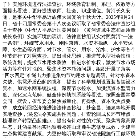
子》实施环境进行法律查抄。环绕教育轨制、系理、依教等方
面提出看法，更好提拔教师、社会、职业地位。黄河长久安
澜，是事关中华平易近族伟大回复的千秋大计。2025年9月24
日，省十四届常委会第十八次会议听取了省常委会法律查抄组
关于查抄《中华人平易近国黄河保》《黄河道域生态和高质量
成长条例》实施环境的演讲。法律查抄组认实对照黄河“一法
一条例”，环绕节水用水、刚性束缚、水资本操纵、水平安保
障、水生态等方面，对节水、管水、用水、治水、护水等各个
环节进行了对照查抄。提出强化思维，推进节水型社会扶植；
系统谋划，提拔节水用水质效；推进水价水权，激发节水市场
活力等有针对性的。聚焦水资本瓶颈问题，组织开展了落实
“四水四定”准绳出力推进集约节约用水专题调研。针对水资本
欠缺、供需矛盾凸起的挑和，提出了科学规划设置装备摆设水
资本、加速水网系统扶植、深度节水控水、加洪流资本监管力
度、深化沉点范畴、健全律例轨制系统等看法。按照全国常委
会同一摆设，省常委会聚焦减量化、再操纵、资本化焦点要
求，成立轮回经济推进法法律查抄组，赴金昌、酒泉等地开展
实地查抄，深挖法令实施共性问题，排查轮回成长环节堵点，
梳理财产转型凸起难点，提出有针对性的对策。聚焦青藏高原
生态，赴酒泉等地实地察看祁连山北麓生态修复成效，为建牢
生态樊篱建言献策。为更好地听取和审议省法院施行工做环境