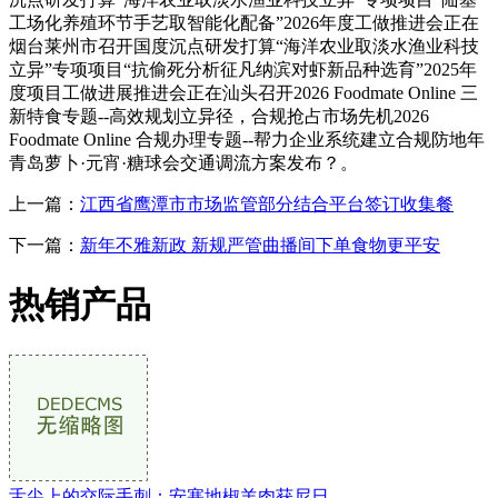
工场化养殖环节手艺取智能化配备”2026年度工做推进会正在
烟台莱州市召开国度沉点研发打算“海洋农业取淡水渔业科技
立异”专项项目“抗偷死分析征凡纳滨对虾新品种选育”2025年
度项目工做进展推进会正在汕头召开2026 Foodmate Online 三
新特食专题--高效规划立异径，合规抢占市场先机2026
Foodmate Online 合规办理专题--帮力企业系统建立合规防地年
青岛萝卜·元宵·糖球会交通调流方案发布？。
上一篇：
江西省鹰潭市市场监管部分结合平台签订收集餐
下一篇：
新年不雅新政 新规严管曲播间下单食物更平安
热销产品
舌尖上的交际手刺：安塞地椒羊肉获尼日