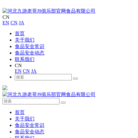
CN
EN
CN
JA
首页
关于我们
食品安全常识
食品安全动态
联系我们
CN
EN
CN
JA
首页
关于我们
食品安全常识
食品安全动态