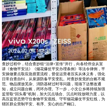
查抄过程中，结合查抄组“法律+宣传”并行，向各经停业从宣
讲《食物平安法》《烟花爆仗平安办理条例》等法令律例，平
安操做要点取应急措置流程，督促运营者压实从体义务，强化
日常自查自纠，从泉源防备平安变乱。对查抄发觉的台账不规
范、物品摆放芜杂、消防器材过时等问题，现场下达整改通
知，成立问题台账，闭环办理。下一步，小文公乡将持续加强
监管取“回头看”机制，加大沉点场合、沉点时段放哨力度，以
高压监管态势守住食物平安底线、守牢烟花爆仗平安红线，为
辖区群众营制平安、有序、安心的出产糊口。