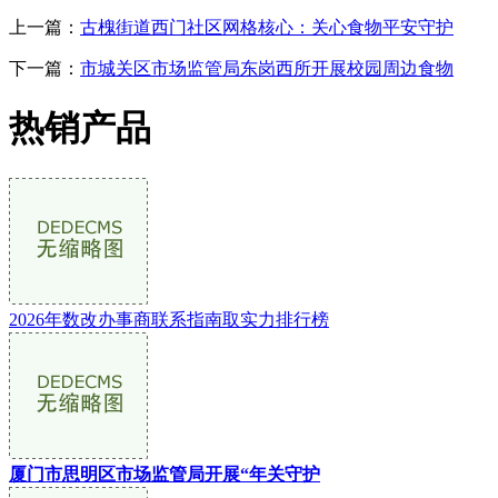
上一篇：
古槐街道西门社区网格核心：关心食物平安守护
下一篇：
市城关区市场监管局东岗西所开展校园周边食物
热销产品
2026年数改办事商联系指南取实力排行榜
厦门市思明区市场监管局开展“年关守护