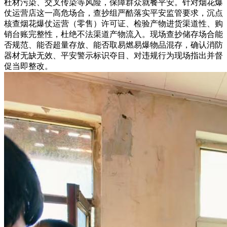
杜材污染、交叉传染等风险，保障群众就餐平安。针对烟花爆
仗运营店这一高危场合，查抄组严酷落实平安监管要求，沉点
核查烟花爆仗运营（零售）许可证、检验产物进货渠道性、购
销台账完整性，杜绝不法渠道产物流入。现场查抄储存场合能
否规范、能否超量存放、能否取易燃易爆物品混存，确认消防
器材无缺无效、平安警示标识夺目、对违规行为现场指出并督
促当即整改。