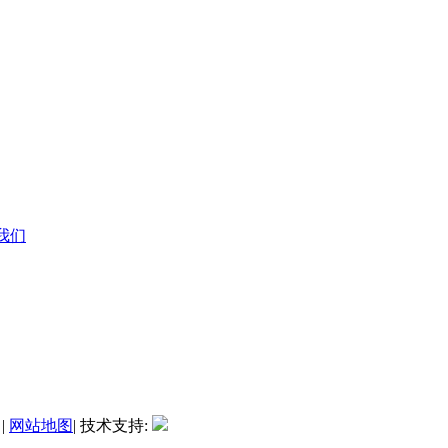
系我们
|
网站地图
| 技术支持: