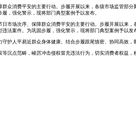
群众消费平安的主要行动。步履开展以来，各级市场监管部分聚
步履，强化警示，现将部门典型案例予以发布。
日市场次序、保障群众消费平安的主要行动。步履开展以来，各
型违法案件。为巩固步履，强化警示，现将部门典型案例予以发
护人平易近群众身体健康。结合步履跟尾慎密、协同高效，彰
等沉点范畴，峻厉冲击侵权冒充违法行为，切实消费者权益，