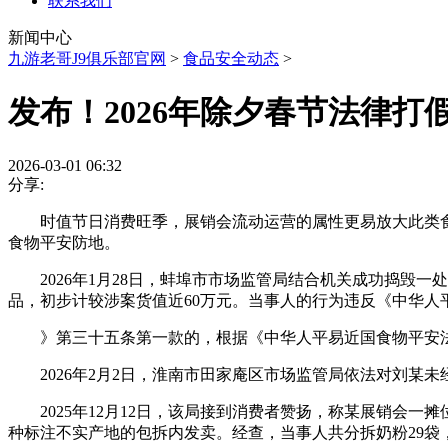
联系我们
新闻中心
九游老哥J9俱乐部官网
>
食品安全动态
>
发布！2026年除夕春节法律打
2026-03-01 06:32
分享:
时值节日消费旺季，展销会流动运营的属性更易放大此类食
食物平安防地。
2026年1月28日，蚌埠市市场监管局结合机关成功捣毁一处
品，初步计较涉案货值近60万元。当事人的行为违反《中华
》第三十五条第一款的，根据《中华人平易近国食物平安法
2026年2月2日，淮南市田家庵区市场监管局依法对刘某未
2025年12月12日，该局接到消费者赞扬，称某展销会一
种标注不实产地的包拆内发卖。经查，当事人共分拆奶粉29袋，