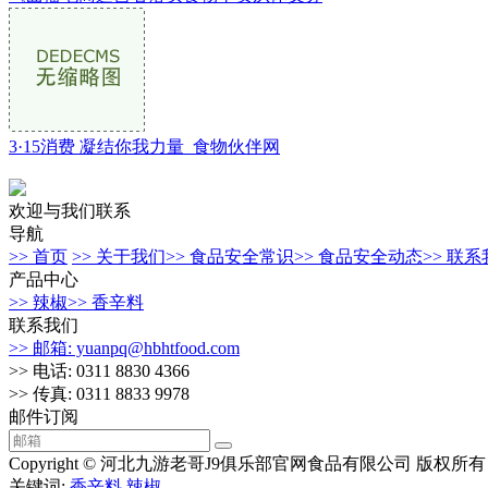
3·15消费 凝结你我力量_食物伙伴网
欢迎与我们联系
导航
>> 首页
>> 关于我们
>> 食品安全常识
>> 食品安全动态
>> 联
产品中心
>> 辣椒
>> 香辛料
联系我们
>> 邮箱: yuanpq@hbhtfood.com
>> 电话: 0311 8830 4366
>> 传真: 0311 8833 9978
邮件订阅
Copyright © 河北九游老哥J9俱乐部官网食品有限公司 版权所有 
关键词:
香辛料
辣椒