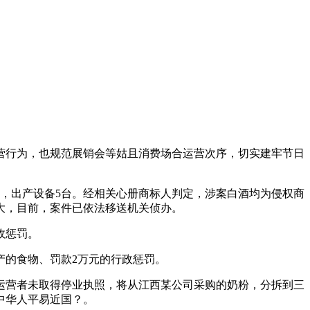
行为，也规范展销会等姑且消费场合运营次序，切实建牢节日
余套，出产设备5台。经相关心册商标人判定，涉案白酒均为侵权商
大，目前，案件已依法移送机关侦办。
政惩罚。
产的食物、罚款2万元的行政惩罚。
位运营者未取得停业执照，将从江西某公司采购的奶粉，分拆到三
《中华人平易近国？。