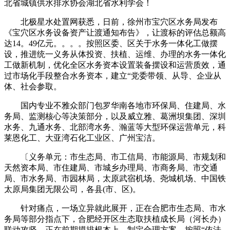
北省城镇供水排水协会湖北省水利学会！
北极星水处置网获悉，日前，徐州市宝穴区水务局发布
《宝穴区水务设备资产让渡通知布告》，让渡标的评估总额高
达14。49亿元。。。。按照区委、区关于水务一体化工做摆
设，推进统一义务从体投资、扶植、运维、办理的水务一体化
工做新机制，优化全区水务资本设置装备摆设和运营质效，通
过市场化手段整合水务资本，建立“党委带领、从导、企业从
体、社会参取。
国内专业不雅众部门包罗华南各地市环保局、住建局、水
务局、监测核心等决策部分，以及威立雅、葛洲坝集团、深圳
水务、九通水务、北部湾水务、瀚蓝等大型环保运营单元，科
莱恩化工、大亚湾石化工业区、广州宝洁。
〔义务单元：市生态局、市工信局、市能源局、市规划和
天然资本局、市住建局、市城乡办理局、市商务局、市交通
局、市水务局、市园林局，太原武宿机场、尧城机场、中国铁
太原局集团无限公司，各县(市、区)。
针对痛点，一场立异就此展开，正在合肥市生态局、市水
务局等部分指点下，合肥经开区生态取扶植成长局（河长办）
联动攻坚，正在前期摸排根本上，制定合理方案，按照“依法