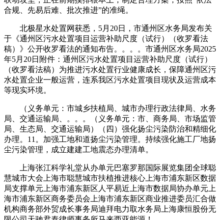
合规、先易后难、批次推进”的准绳。
北极星水处置网获悉，5月20日，市通州区水务局发布关
于《通州区污水处置项目运营补助尺度（试行）（收罗看法
稿）》公开收罗看法的通知布告。。。。市通州区水务局2025
年5月20日附件：通州区污水处置项目运营补助尺度（试行）
（收罗看法稿）为推进污水处置行业健康成长，保障通州区污
水处置企业一般运营，连系我区污水处置项目现状及运营成本
等现实环境。
（义务单元：市城乡扶植局、城市办理行政法律局、水务
局、交通运输局、。。。（义务单元：市、商务局、市场监管
局、生态局、交通运输局）（四）强化扬尘污染防治和精细化
办理。11。加强工地和道扬尘污染管理。持续强化施工厂地扬
尘污染管理，成立建建工地震态办理清单。
上海张江科学礼堂从办单元巴塞罗那国际展览集团全球聪
慧城市大会上海市聪慧城市扶植推进核心上海市浦东新区数据
局支撑单元上海市浦东新区人平易近上海市数据局协办单元上
海市浦东新区商务委员会上海市浦东新区商业推进委员汇合做
机构商务部外贸成长事务局迪拜电力取水务局上海康恒股份无
限公司天驰君泰律师事务所马来西亚能源！