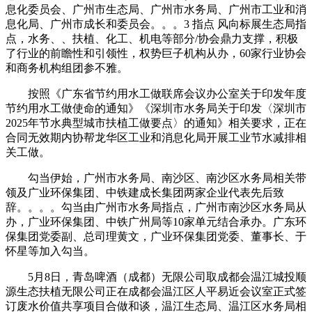
息化委员会、广州市生态局、广州市水务局、广州市工业和消
息化局、广州市成长和委员会。。。3 指点 风向标展生态局指
点，水务、、扶植、化工、机电等部分/协会鼎力支撑，积极
了行业的前瞻性和引领性，权势巨子机构从办，60家行业协会
和商务机构组团参不雅。
按照《广东省节约用水工做联席会议办公室关于印发年度
节约用水工做使命的通知》《深圳市水务局关于印发〈深圳市
2025年节水典型城市扶植工做要点〉的通知》相关要求，正在
合同无效期内协帮龙华区工业和消息化局开展工业节水减排相
关工做。
勾当伊始，广州市水务局、南沙区、南沙区水务局相关带
领及广业环保集团、中铁建成长集团两家企业代表先后致
辞。。。。勾当由广州市水务局指点，广州市南沙区水务局从
办，广业环保集团、中铁广州局等10家单元结合承办。广东环
保集团党委副、总司理黄文，广业环保集团党委、董事长、于
怀星等加入勾当。
5月8日，青岛啤酒（成都）无限公司取成都会温江城投顺
源生态扶植无限公司正在成都会温江区人平易近会议室正式签
订废水价值共享项目合做和谈，温江生态局、温江区水务局相