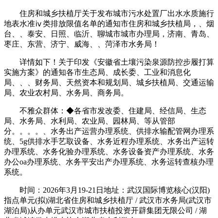
住房和城乡扶植厅关于发布城市污水处置厂出水水质施行
地表水准ⅳ类排放限值名单的通知市住房和城乡扶植局，、烟
台、、泰安、日照、临沂、聊城市城市办理局，济南、青岛、
枣庄、东营、济宁、威海、、菏泽市水务局！
详情如下！关于印发《安徽省土壤污染泉源防控步履打算
实施方案》的通知各市生态局、成长委、工业和消息化
局、、、财务局、天然资本和规划局、城乡扶植局、交通运输
局、农业农村局、水务局、商务局。
不雅众群体：◆各省市发改委、住建局、经信局、生态
局、水务局、水利局、农业局、园林局、等从管部
分。。。。、水务出产运营办理系统、供排水输配管网办理系
统、5g供排水手艺取设备、水务近程办理系统、水务出产运转
办理系统、水务化验办理系统、水务设备资产办理系统、水务
办公oa办理系统、水务平安出产办理系统、水务运转查核办理
系统。
时间：2026年3月19-21日地址：武汉国际博览核心(汉阳)
指点单元(拟)湖北省住房和城乡扶植厅 / 武汉市水务局(武汉市
湖泊局)从办单元武汉市城市扶植投资开辟集团无限公司 / 湖