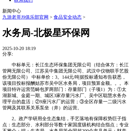
联系我们
新闻中心
九游老哥J9俱乐部官网
>
食品安全动态
>
水务局-北极星环保网
2025-10-20 18:19
分享:
中标单元：长江生态环保集团无限公司（结合体方：长江
管网无限公司、江苏吴中集团无限公司、武汉中仪物联手艺股
份无限公司） 中标单价：3。144元/吨据投标通知布告获悉，
该项目投标报酬姑苏市吴中区水务局，项目预算金额。。。本
项目特许运营范畴包罗两部门：存量部门（子项1）为：①太
湖新城、金庭一期、城区3家存量污水厂、吴中区聪慧水务办
理平台的盘活；②9座污水厂的运营；③全区存量一二级污水
管网及其联系关系泵坐（井）的运营。
2。政产学研用全生态集结，手艺落地有保障权势巨子指
点：生态部分、水利部分等数十家国度级机构结合指点；专业
不雅众：端：生态局、水务局等全国超200个市县单元；财产