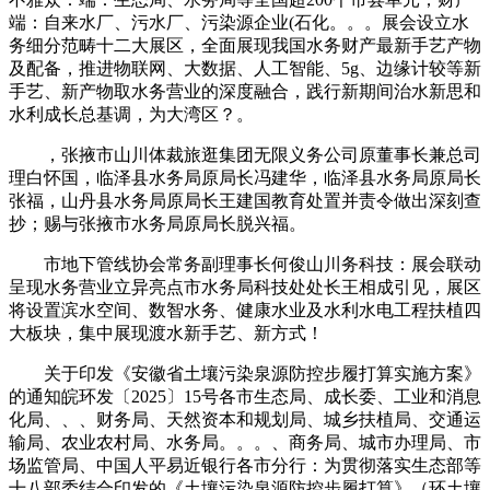
端：自来水厂、污水厂、污染源企业(石化。。。展会设立水
务细分范畴十二大展区，全面展现我国水务财产最新手艺产物
及配备，推进物联网、大数据、人工智能、5g、边缘计较等新
手艺、新产物取水务营业的深度融合，践行新期间治水新思和
水利成长总基调，为大湾区？。
，张掖市山川体裁旅逛集团无限义务公司原董事长兼总司
理白怀国，临泽县水务局原局长冯建华，临泽县水务局原局长
张福，山丹县水务局原局长王建国教育处置并责令做出深刻查
抄；赐与张掖市水务局原局长脱兴福。
市地下管线协会常务副理事长何俊山川务科技：展会联动
呈现水务营业立异亮点市水务局科技处处长王相成引见，展区
将设置滨水空间、数智水务、健康水业及水利水电工程扶植四
大板块，集中展现渡水新手艺、新方式！
关于印发《安徽省土壤污染泉源防控步履打算实施方案》
的通知皖环发〔2025〕15号各市生态局、成长委、工业和消息
化局、、、财务局、天然资本和规划局、城乡扶植局、交通运
输局、农业农村局、水务局。。。、商务局、城市办理局、市
场监管局、中国人平易近银行各市分行：为贯彻落实生态部等
十八部委结合印发的《土壤污染泉源防控步履打算》（环土壤