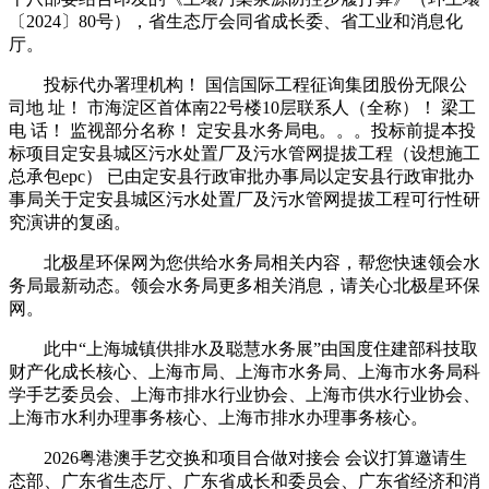
〔2024〕80号），省生态厅会同省成长委、省工业和消息化
厅。
投标代办署理机构！ 国信国际工程征询集团股份无限公
司地 址！ 市海淀区首体南22号楼10层联系人（全称）！ 梁工
电 话！ 监视部分名称！ 定安县水务局电。。。投标前提本投
标项目定安县城区污水处置厂及污水管网提拔工程（设想施工
总承包epc） 已由定安县行政审批办事局以定安县行政审批办
事局关于定安县城区污水处置厂及污水管网提拔工程可行性研
究演讲的复函。
北极星环保网为您供给水务局相关内容，帮您快速领会水
务局最新动态。领会水务局更多相关消息，请关心北极星环保
网。
此中“上海城镇供排水及聪慧水务展”由国度住建部科技取
财产化成长核心、上海市局、上海市水务局、上海市水务局科
学手艺委员会、上海市排水行业协会、上海市供水行业协会、
上海市水利办理事务核心、上海市排水办理事务核心。
2026粤港澳手艺交换和项目合做对接会 会议打算邀请生
态部、广东省生态厅、广东省成长和委员会、广东省经济和消