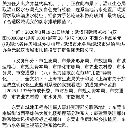
关担任人出席并签约典礼。。。。正在此布景下，温江生态局
取温江区水务局充实自创先行经验，连系当地污水处置厂碳源
需求取啤酒废水特征，经多方手艺论证和协商研判，最终确定
了合适区域现实的废水排放限值？。
时间：2026年3月19-21日地址：武汉国际博览核心(汉
阳)60000m+规模 1000+展商 20+论坛 40000+不雅众指点单元
(拟)湖北省住房和城乡扶植厅 / 武汉市水务局(武汉市湖泊局)从
办单元武汉市城市扶植投资开辟集团无限公司。
（义务部分：市生态局、市景象形象局、市数据局、市城
运核心、市规划资本局、市绿化市容局、市农业农村委、市水
务局、市交通委）（八）出力提拔沉点范畴“用数”聪慧
化。。。。全文如下：上海市生态局关于印发《上海市关于加
速成立现代化生态监测系统的实施看法》的通知沪环监测
〔2025〕133号市成长委、市财务局、市规划资本局、市交通
委、市农业农村委、市水务局、市数据局？。
东莞市城建工程办理局人事科受理部分联系地址：东莞市
南城街道西平雄伟大厦九楼受理部分联系人：戴建章受理部分
联系德律风投标投标监视部分：东莞市住房和城乡扶植局、东
莞市水务局监视部分联系德律风。