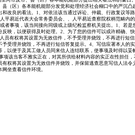
、县（区）各本能机能部分发觉和处理经济社会糊口中的严沉凸
出和改良的看法。1、对依法该当通过诉讼、仲裁、行政复议等
级人平易近代表大会常务委员会、、人平易近查察院权柄范畴内
的或者事项，该当间接向同级或上级纪检监察机关提出。1、若是
分反映，以便获得及时处理。2、为了您的信件可以或许精确、快
点人员有权将其设置为无效信件，不予受理并烧毁，不再进行短信
不予受理并烧毁，不再进行短信答复提示。4、写信应署本人的
等，以便于及其工做人员同来信人连结联系，使事项及时得以妥
，事项该当客不雅实正在，对其所供给材料内容的实正在性担任，
员有权将其设置为无效信件并烧毁，并保留逃查恶意写信人法令
本网坐查看信件环境。