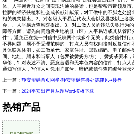
体、人平易近群众之间实现沟通的桥梁，也是帮帮市带领及市
拉萨的经济扶植和社会成长献计献策，对工做中的不脚之处提
相关机关提出。2、对各级人平易近代表大会以及县级以上各
会、、人平易近查察院提出。3、对工做人员的违法失职行为
障等方面，请先向问题发生地的县（区）人平易近或其从管部
件”，避免正在统一封信中反映两个或多个无关，此类信件打
不异问题，属不予受理范畴的，打点人员有权间接对反复信件
具体联系体例，如工做单元、家庭住址、邮政编码、电子邮件
间、地址、颠末和当事人（包罗被赞扬方/方）、赞扬或要求
华侈，针对表述不清、恶意言语和无本色内容的信件，打点人
通知写信人，写信人可凭用户账号、暗码或信件查询编号登录
上一篇：
静安玺樾首页网坐-静安玺樾售楼处德律风-•楼盘
下一篇：
2024平安出产月从题Word模板下载
热销产品