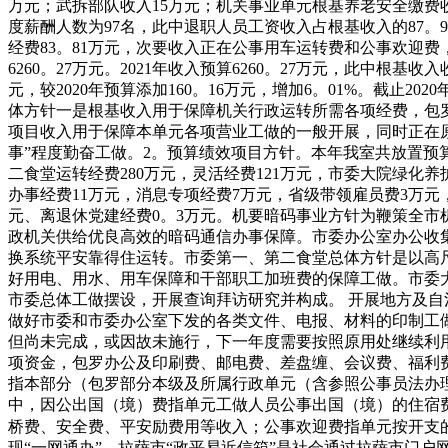
万元；武拆部队收入15万元；机关事业单元根基养老安全缴费收入2
度薪酬人数为97名，此中退职人员工资收入占根基收入的87。99
经费83。81万元，次要收入正在公事用车运转费和公事欢迎费，
6260。27万元。2021年收入预算6260。27万元，此中根基收
元，较2020年预算添加160。16万元，增加6。01%。截止2
体方针一是根基收入用于保障机关行政运转所需各项经费，包
项目收入用于保障本单元各项营业工做的一般开展，同时正在
事”程度勤奋工做。2。预算绩效项目方针。本年我室共放置预算
二食堂运转经费280万元，灵活经费121万元，市委大院绿化养
办事经费11万元，消息专项经费7万元，省级带领雇员费3万元，
元、离退休党建经费0。3万元。机要暗码事业方针为鞭策全
政机关供给优良高效的暗码通信办事保障。市委办公室办公收
换系统平安靠得住运转。市委第一、第二食堂总体方针是以高尺
好用电、用水、用车保障和干部职工加班费的保障工做。市委
市委总体工做摆设，开展查询拜访研究并构成。 开展地方及
做好市委和市委办公室下发的各类文件、电报、材料的印制工
但尚未完成，或因故未施行，下一年度需要按照原用处继续利
项资金，包罗办公及印刷费、邮电费、差盘缠、会议费、福利
指本部分（包罗部分本级及所属行政单元（含参照公事员法办
中，因公出国（境）费指单元工做人员公事出国（境）的住宿
桥费、安全费、平安励费用等收入；公事欢迎费指单元按开支
现“一网通办”。拉萨市“政平易近信箱”是社会通过拉萨市门