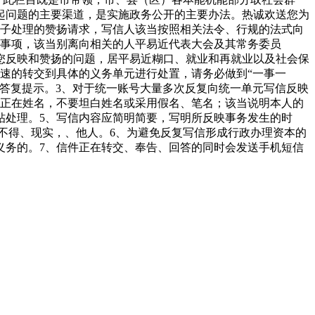
起问题的主要渠道，是实施政务公开的主要办法。热诚欢送您为
路子处理的赞扬请求，写信人该当按照相关法令、行规的法式向
的事项，该当别离向相关的人平易近代表大会及其常务委员
您反映和赞扬的问题，居平易近糊口、就业和再就业以及社会保
速的转交到具体的义务单元进行处置，请务必做到“一事一
答复提示。3、对于统一账号大量多次反复向统一单元写信反映
实正在姓名，不要坦白姓名或采用假名、笔名；该当说明本人的
帖处理。5、写信内容应简明简要，写明所反映事务发生的时
不得、现实，、他人。6、为避免反复写信形成行政办理资本的
义务的。7、信件正在转交、奉告、回答的同时会发送手机短信