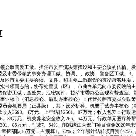
算
会取阐发工做。担任市委严沉决策摆设和主要会议的传输、发
委及市委带领的事务办理工做。协调、、政协、警备区工做。3
方及区市党委主要会议、文件、和主要工做摆设的贯彻落实环境
落实带领同志的，协帮处置县（区）、市曲各单元向市委反映的主
的保密工做，查处失、泄密案件。拉萨市委办公室现有督查室、
个事业核心（消息核心、后勤办事核心）；代管拉萨市委员会政
委员会机要局（正县级），其下设分析科、机要手艺办事核心（
698。4万元、上年结转2561。87万元；收入包罗：行政运转收
。89万元、机关养老安全收入265。54万元、行政单元医疗补帮1
减301。85万元，削减7。54%。削减缘由为部门项目资金202
%；武拆部队15万元，占预算1。72%；全年累计结转项目资金2561