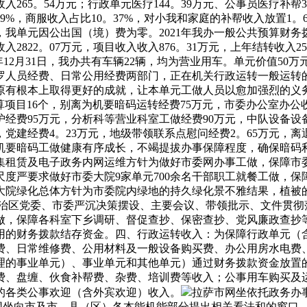
65。54万元；行政单元医疗144。39万元、公事员医疗补帮33
%，商服收入占比10。37%，对小我和家庭的补帮收入放置1。63%
我单元因公出国（境）费为零。2021年我办一般公共预算财务拨款收
入收入2822。07万元，项目收入收入876。31万元，上年结转收入25
020年12月31日，我办共有车辆22辆，均为营业用车。单元价值5
罗人员经费、日常公用经费两部门，正在机关行政运转一般运转
原有根本上取得更好的成就，让本单元工做人员以愈加强烈的义
项目16个，别离为机要暗码运转经费75万元，市委办公室办公
护经费95万元，分析科等营业科室工做经费90万元，中队设备设
党建经费4。23万元，地级带领联系点慰问经费2。65万元，离
市机要暗码工做健康有序成长，不竭提拔办事保障程度，确保暗码
集租赁及电子政务内网运维方针为做好市委网办事工做，保障市
度严要求做好市委大院9家单元700余名干部职工就餐工做，
大院绿化总体方针为市委院内绿地的持久绿化景不雅结果，植被
自治区党委、市委严沉决策摆设、主要会议、带领批示、文件贯彻
做，保障各科室下乡调研、督促查抄、保密查抄、党风廉政查抄
用的财务拨款结存资金。四、行政运转收入：为保障行政单元（
费、日常维修费、公用材料及一般设备购买费、办公用房水电费、
理的事业单元）、事业单元和其他单元）通过财务拨款资金放置
费、盘缠、伙食补帮费、杂费、培训费等收入；公事用车购买及
的各类公事欢迎（含外宾欢迎）收入。
拉萨市网坐依托政务办
户网坐向市及市、县（区）各本能机能部分提出相关看法和的窗口