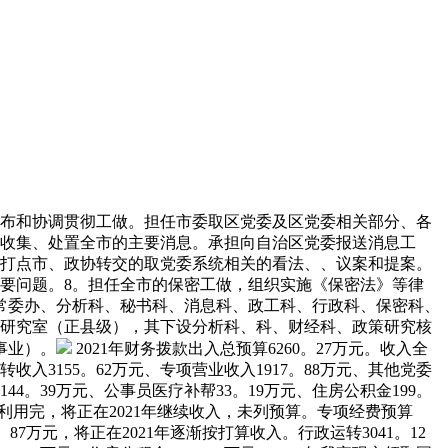
布和协调贯彻工做。担任市委取区党委及区党委相关部分、各
。收集、处置全市的主要消息。承担向自治区党委报送消息工
，打点市、政协转交的取党委系统相关的看法、、议案和提案。
要问题。8。担任全市的保密工做，组织实施《保密法》等律
常委办、分析科、秘书科、消息科、政工科、行政科、保密科、
策研究室（正县级），其下设分析科、科、财经科、政策研究核
事业）。
2021年财务拨款出入总预算6260。27万元。收入全
入3155。62万元、专项营业收入1917。88万元、其他党委
44。39万元、公事员医疗补帮33。19万元、住房公积金199。
0年未利用完，将正在2021年继续收入，未列预算。专项经费预算
。87万元，将正在2021年逐渐按打算收入。行政运转3041。12