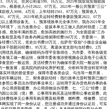
。19万元、住房公积金199。16万元。2021年我室现实领取国
，根基收入小计2822。07万元。2021年一般公共预算“三公”
入3698。4万元，上年结转2561。87万元；预算收入
61。87万元。2021年机关运转经费财务拨款预算2822。07万
0万元以上通用设备无。 1。预算绩效单元全体方针。我办2021年全
的环境下，出力改善办公，提拔本单元工做人员的对劲度；二是
务感、愈加丰满的形态，愈加高效的施行力，为全面提拔“三办
收集租赁及电子政务内网运维保障经费160万元，市委第一、第
备经费15万元，党史出书费10万元，拉萨市“双创”小微企业金融
退休干部慰问经费1。95万元、离退休党支部勾当经费0。2万
利用优良高效、确保暗码办理平安靠得住，为市委、市和各级党
委各项工做一般运转，保障市委各项涉密视频会议及电子公函互
保障食堂的一般运营。灵活经费方针为确保市委大院一般运转，做
的一般发展，提高院内的绿化养护程度。分析科等营业科室环绕
落实环境的督促查抄，保障市委各类会议、勾当等一般开展，
等的车辆运转。三、财务拨款结转：指行政单元昔时预算已施行
含参照公事员法办理的事业单元）运转用于采办货色和办事的各
办公用房取暖费、办公用房物业办理费、七、“三公”经费：是
的因公出国（境）费、公事用车购买及运转费和公事欢迎费。此
运转费指单元公事用车购买费及租用费、燃料费、维修费、过过
事网实现了同一身份认证，您注册成功并通过身份认证后，可实
。此栏目既是市带领，市、县（区）各本能机能部分取社会群