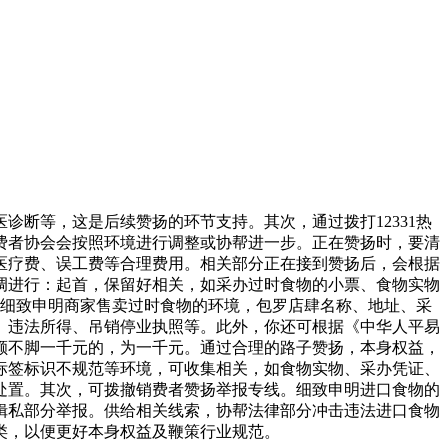
断等，这是后续赞扬的环节支持。其次，通过拨打12331热
费者协会会按照环境进行调整或协帮进一步。正在赞扬时，要清
医疗费、误工费等合理费用。相关部分正在接到赞扬后，会根据
调进行：起首，保留好相关，如采办过时食物的小票、食物实物
，细致申明商家售卖过时食物的环境，包罗店肆名称、地址、采
、违法所得、吊销停业执照等。此外，你还可根据《中华人平易
额不脚一千元的，为一千元。通过合理的路子赞扬，本身权益，
标签标识不规范等环境，可收集相关，如食物实物、采办凭证、
处置。其次，可拨撤销费者赞扬举报专线。细致申明进口食物的
缉私部分举报。供给相关线索，协帮法律部分冲击违法进口食物
类，以便更好本身权益及鞭策行业规范。