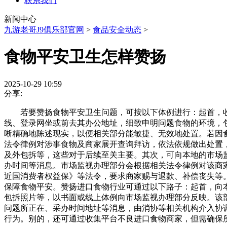
联系我们
新闻中心
九游老哥J9俱乐部官网
>
食品安全动态
>
食物平安卫生怎样赞扬
2025-10-29 10:59
分享:
若要赞扬食物平安卫生问题，可按以下体例进行：起首，收集
线、登录网坐或前去其办公地址，细致申明问题食物的环境，
晰精确地陈述现实，以便相关部分能敏捷、无效地处置。若因
法令律例对涉事食物及商家展开查询拜访，依法依规做出处置
及外包拆等，这些对于后续至关主要。其次，可向本地的市场监
办时间等消息。市场监视办理部分会根据相关法令律例对该商
近国消费者权益保》等法令，要求商家赐与退款、补偿丧失等
保障食物平安。赞扬进口食物行业可通过以下路子：起首，向
包拆照片等，以书面或线上体例向市场监视办理部分反映。该
问题所正在、采办时间地址等消息，由消协等相关机构介入协
行为。别的，还可通过收集平台不良进口食物商家，但需确保