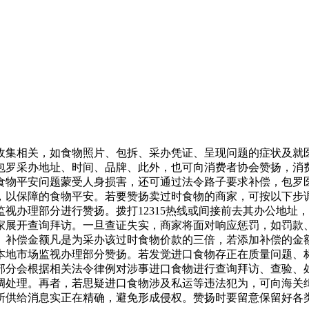
相关，如食物照片、包拆、采办凭证、呈现问题的症状及就医诊
包罗采办地址、时间、品牌、此外，也可向消费者协会赞扬，消
食物平安问题蒙受人身损害，还可通过法令路子要求补偿，包罗
，以保障的食物平安。若要赞扬卖过时食物的商家，可按以下步
视办理部分进行赞扬。拨打12315热线或间接前去其办公地址
家展开查询拜访。一旦查证失实，商家将面对响应惩罚，如罚款
。补偿金额凡是为采办该过时食物价款的三倍，若添加补偿的金
本地市场监视办理部分赞扬。若发觉进口食物存正在质量问题、
部分会根据相关法令律例对涉事进口食物进行查询拜访、查验、
调处理。再者，若思疑进口食物涉及私运等违法犯为，可向海关
所供给消息实正在精确，避免形成侵权。赞扬时要留意保留好各