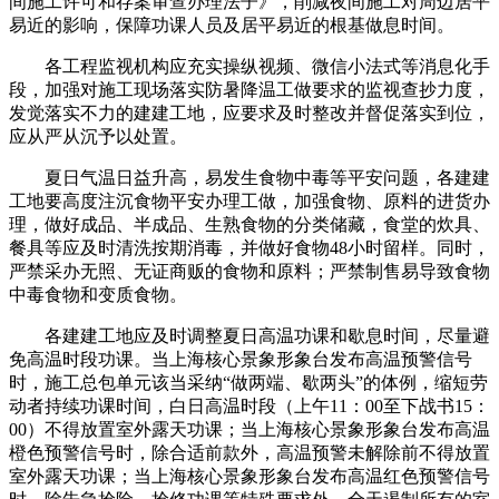
间施工许可和存案审查办理法子》，削减夜间施工对周边居平
易近的影响，保障功课人员及居平易近的根基做息时间。
各工程监视机构应充实操纵视频、微信小法式等消息化手
段，加强对施工现场落实防暑降温工做要求的监视查抄力度，
发觉落实不力的建建工地，应要求及时整改并督促落实到位，
应从严从沉予以处置。
夏日气温日益升高，易发生食物中毒等平安问题，各建建
工地要高度注沉食物平安办理工做，加强食物、原料的进货办
理，做好成品、半成品、生熟食物的分类储藏，食堂的炊具、
餐具等应及时清洗按期消毒，并做好食物48小时留样。同时，
严禁采办无照、无证商贩的食物和原料；严禁制售易导致食物
中毒食物和变质食物。
各建建工地应及时调整夏日高温功课和歇息时间，尽量避
免高温时段功课。当上海核心景象形象台发布高温预警信号
时，施工总包单元该当采纳“做两端、歇两头”的体例，缩短劳
动者持续功课时间，白日高温时段（上午11：00至下战书15：
00）不得放置室外露天功课；当上海核心景象形象台发布高温
橙色预警信号时，除合适前款外，高温预警未解除前不得放置
室外露天功课；当上海核心景象形象台发布高温红色预警信号