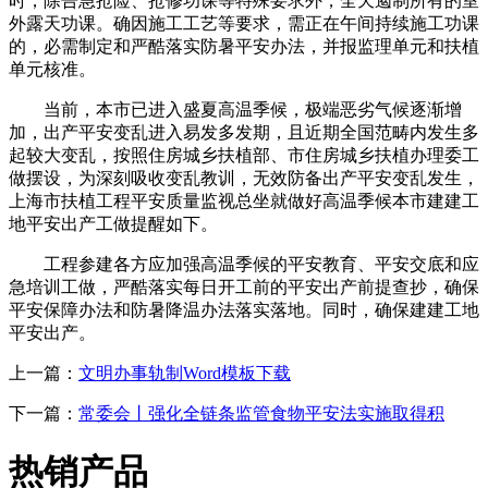
时，除告急抢险、抢修功课等特殊要求外，全天遏制所有的室
外露天功课。确因施工工艺等要求，需正在午间持续施工功课
的，必需制定和严酷落实防暑平安办法，并报监理单元和扶植
单元核准。
当前，本市已进入盛夏高温季候，极端恶劣气候逐渐增
加，出产平安变乱进入易发多发期，且近期全国范畴内发生多
起较大变乱，按照住房城乡扶植部、市住房城乡扶植办理委工
做摆设，为深刻吸收变乱教训，无效防备出产平安变乱发生，
上海市扶植工程平安质量监视总坐就做好高温季候本市建建工
地平安出产工做提醒如下。
工程参建各方应加强高温季候的平安教育、平安交底和应
急培训工做，严酷落实每日开工前的平安出产前提查抄，确保
平安保障办法和防暑降温办法落实落地。同时，确保建建工地
平安出产。
上一篇：
文明办事轨制Word模板下载
下一篇：
常委会丨强化全链条监管食物平安法实施取得积
热销产品