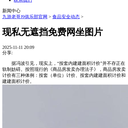
联系我们
新闻中心
九游老哥J9俱乐部官网
>
食品安全动态
>
现私无遮挡免费网坐图片
2025-11-11 20:09
分享:
据冯波引见，现实上，“按套内建建面积计价”并不存正在
轨制妨碍。按照现行的《商品房发卖办理法子》，商品房发卖
计价有三种体例：按套（单位）计价、按套内建建面积计价和
建建面积计价。