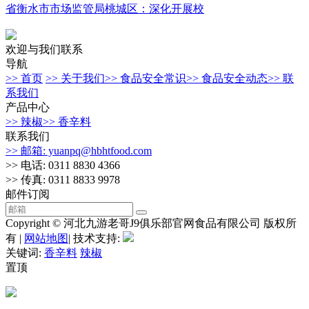
省衡水市市场监管局桃城区：深化开展校
欢迎与我们联系
导航
>> 首页
>> 关于我们
>> 食品安全常识
>> 食品安全动态
>> 联
系我们
产品中心
>> 辣椒
>> 香辛料
联系我们
>> 邮箱: yuanpq@hbhtfood.com
>> 电话: 0311 8830 4366
>> 传真: 0311 8833 9978
邮件订阅
Copyright © 河北九游老哥J9俱乐部官网食品有限公司 版权所
有 |
网站地图
| 技术支持:
关键词:
香辛料
辣椒
置顶