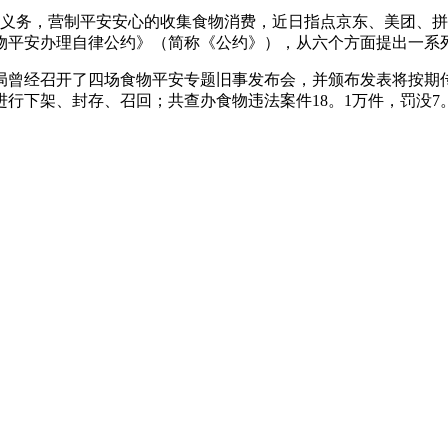
义务，营制平安安心的收集食物消费，近日指点京东、美团、拼
物平安办理自律公约》（简称《公约》），从六个方面提出一系
曾经召开了四场食物平安专题旧事发布会，并颁布发表将按期传
进行下架、封存、召回；共查办食物违法案件18。1万件，罚没7。