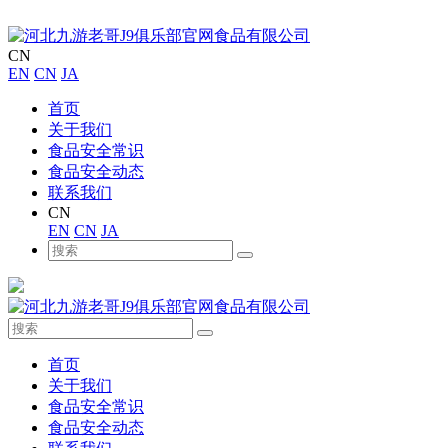
CN
EN
CN
JA
首页
关于我们
食品安全常识
食品安全动态
联系我们
CN
EN
CN
JA
首页
关于我们
食品安全常识
食品安全动态