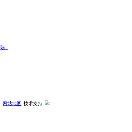
系我们
|
网站地图
| 技术支持: