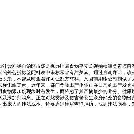
山楂汁饮料经自治区市场监视办理局食物平安监视抽检甜美素项目
料的外包拆标签配料表中未标示含有甜美素。通过查询拜访，该
做以来，不曾及时查看许可证配方材料。又因前期该公司制做了
未标识甜美素。近年来，部门食物出产企业正在日常的出产发卖
用食物添加剂现象时有发生，而轻忽了其产物最少的养分、健康
料及添加剂消息。正在对此类涉及侵害老苍生亲身好处的食物出
付出庞大的违法成本。还要通过详尽查询拜访，找到违法病根，