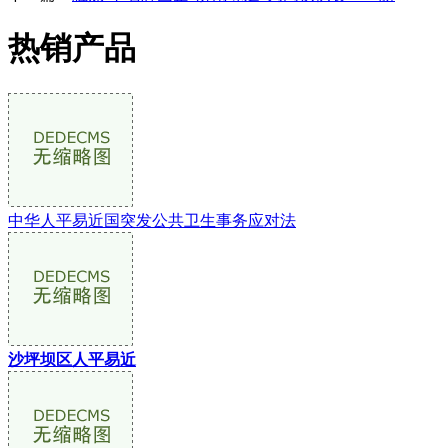
热销产品
中华人平易近国突发公共卫生事务应对法
沙坪坝区人平易近