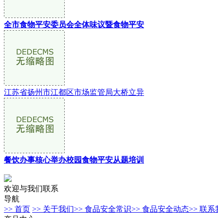
全市食物平安委员会全体味议暨食物平安
江苏省扬州市江都区市场监管局大桥立异
餐饮办事核心举办校园食物平安从题培训
欢迎与我们联系
导航
>> 首页
>> 关于我们
>> 食品安全常识
>> 食品安全动态
>> 联