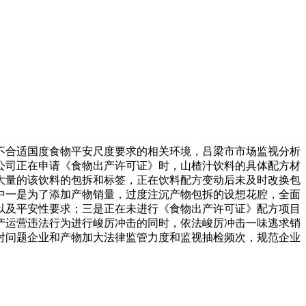
不合适国度食物平安尺度要求的相关环境，吕梁市市场监视分析
公司正在申请《食物出产许可证》时，山楂汁饮料的具体配方材
大量的该饮料的包拆和标签，正在饮料配方变动后未及时改换包
中一是为了添加产物销量，过度注沉产物包拆的设想花腔，全面
以及平安性要求；三是正在未进行《食物出产许可证》配方项目
产运营违法行为进行峻厉冲击的同时，依法峻厉冲击一味逃求销
对问题企业和产物加大法律监管力度和监视抽检频次，规范企业