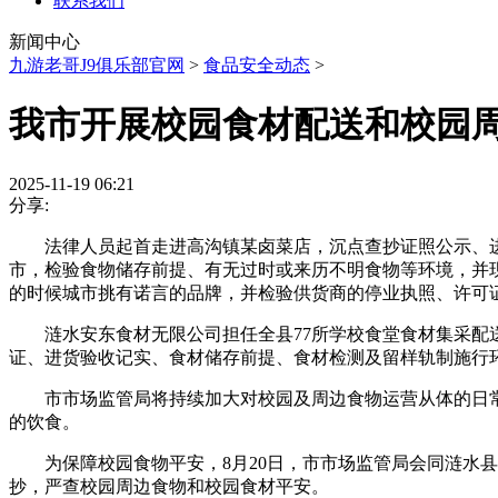
联系我们
新闻中心
九游老哥J9俱乐部官网
>
食品安全动态
>
我市开展校园食材配送和校园
2025-11-19 06:21
分享:
法律人员起首走进高沟镇某卤菜店，沉点查抄证照公示、进
市，检验食物储存前提、有无过时或来历不明食物等环境，并现
的时候城市挑有诺言的品牌，并检验供货商的停业执照、许可
涟水安东食材无限公司担任全县77所学校食堂食材集采配送
证、进货验收记实、食材储存前提、食材检测及留样轨制施行
市市场监管局将持续加大对校园及周边食物运营从体的日常
的饮食。
为保障校园食物平安，8月20日，市市场监管局会同涟水县
抄，严查校园周边食物和校园食材平安。