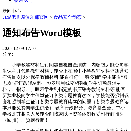
联系我们
新闻中心
九游老哥J9俱乐部官网
>
食品安全动态
>
通知布告Word模板
2025-12-09 17:10
分享:
小学教辅材料征订问题自检自查演讲，内容包罗能否向学
生保举并代购教辅材料，能否正在省中小学教辅材料评断通知
布告目次以外保举教辅材料 能否征订“一科多辅” 学生能否“被
志愿”征订教辅材料，包罗强制或变相强制学生订购教辅材
料，、指导、、暗示学生到指定的书店采办教辅材料等 能否
要肄业校向学生保举征订各类专题教育读本，学校能否强制或
变相强制学生征订各类专题教育读本的问题（各类专题教育读
本只能免费向学生供给） 教育行政部分、教育基金会、中小
学校及其相关人员能否间接或以捐资等体例收受刊行商扣头
（回扣）、贸易行贿！
写一篇关于采购投标代办署理机构办事方案，办事方案内