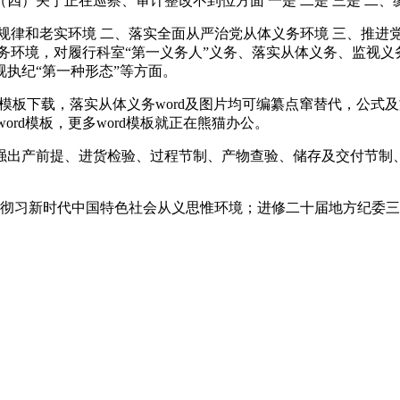
）关于正在巡察、审计整改不到位方面 一是 二是 三是 二、缘由
规律和老实环境 二、落实全面从严治党从体义务环境 三、推进党
务环境，对履行科室“第一义务人”义务、落实从体义务、监视义
执纪“第一种形态”等方面。
d模板下载，落实从体义务word及图片均可编纂点窜替代，公
word模板，更多word模板就正在熊猫办公。
出产前提、进货检验、过程节制、产物查验、储存及交付节制、
习新时代中国特色社会从义思惟环境；进修二十届地方纪委三