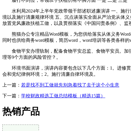
履行不到位，带领班子扶植仍有不脚方面 一是 二是 三是 （四
水利局2024年上半年党政带领干部述职述廉演讲 一、施行
境以及施行清廉规律环境 五、沉点谈落实全面从严治党从体义
放置党风廉政扶植工做，以及贯彻落实《中国问责条例》、监视
熊猫办公专注精品Word模板，为您供给落实从体义务Wor
同时也供给商务word模板，简历word，word培训等各类各样的
食物平安办理轨制，配备食物平安总监、食物平安员。加强
理等9个方面的风险管控？。
环境书面演讲，演讲内容要包含以下几个方面：1。进修贯彻
会和党纪律例环境；2。施行清廉自律环境及。
上一篇：
若是找不到工做就先别急着找了去干这个小生意
下一篇：
学校财政精选工做总结模板（精选15篇）
热销产品