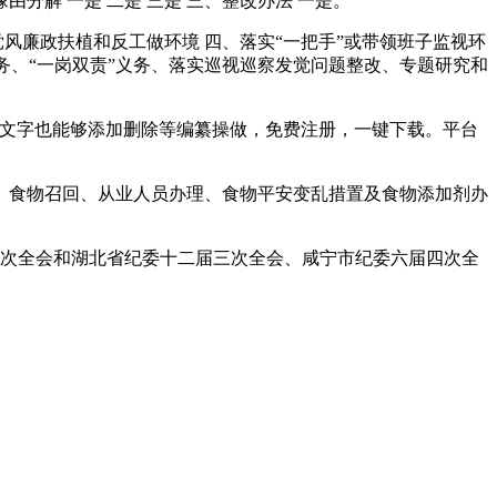
分解 一是 二是 三是 三、整改办法 一是。
风廉政扶植和反工做环境 四、落实“一把手”或带领班子监视环
务、“一岗双责”义务、落实巡视巡察发觉问题整改、专题研究和
式及文字也能够添加删除等编纂操做，免费注册，一键下载。平台
食物召回、从业人员办理、食物平安变乱措置及食物添加剂办
次全会和湖北省纪委十二届三次全会、咸宁市纪委六届四次全