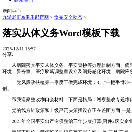
联系我们
新闻中心
九游老哥J9俱乐部官网
>
食品安全动态
>
落实从体义务Word模板下载
2025-12-11 15:57
分享:
从病院落实平安从体义务、平安查抄等办理轨制方面、病院
环境、警务室、医疗胶葛调整室设立及阐扬感化环境、病院应
、党风廉政扶植第一季度工做完成环境；3。“一把手”和带
创。
帮我巡察整改糊口会材料，下面是格局：巡察整改专题糊口会
党的线方针政策和上级严沉决策摆设存正在差距方面 一是 二
2021年全国平安出产专项整治三年步履打算(附件2落实企