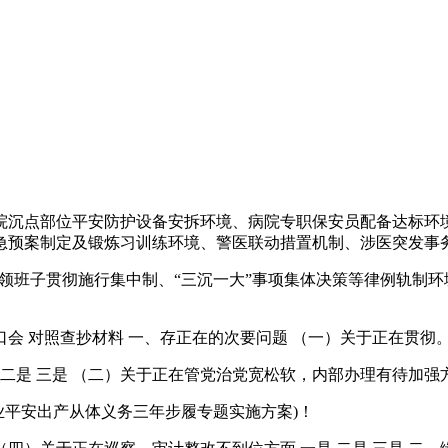
沉点部位平安防护设备安拆环境、病院专职保安员配备达标环境
急预案制定及锻炼习训练环境、警医联动措置机制、涉医突发事
领班子贯彻施行集中制、“三沉一大”事项集体决策等律例轨制环
 对照查抄材料 一、存正在的次要问题 （一）关于正在贯彻
是 三是 （二）关于正在管党治党宽松软，内部办理有待加强方面
业平安出产从体义务三年步履专题实施方案)！