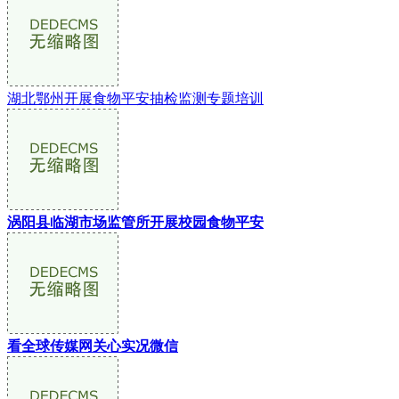
湖北鄂州开展食物平安抽检监测专题培训
涡阳县临湖市场监管所开展校园食物平安
看全球传媒网关心实况微信