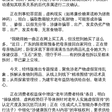
动通知其联系关系的后代亲属进行二次确认。
正在刑事犯罪层面，虚构现实（如将廉价糖果谎称为拯救
神药），坦白，骗取数额较大的公私财物，可能形成诈骗
罪。、掺假，以假充分等，涉嫌诈骗罪，出产、发卖伪劣产物
罪，出产、发卖有毒、无害食物罪。
“我晓得她一曲正在网上买工具，但没想到她买了这么
多。”近日，广东的陈密斯预备把母亲接回自家同住，正在替
母亲物品时，卧室床底下塞得满满当当的商品礼盒令她大为：
保健仪器、“玉石”床垫、理疗手环……有的快递包拆以至都未
拆封，早已蒙上尘埃。
今天，经纬版推出专题报道，聚焦涉老产物虚假宣传乱
象，拆解从食物到用品、从线上到线下“精准围猎”的话术及
套，从而探索管理径，为建牢老年益防地供给自创。敬请关
心。
正在消费者权益保中增设“老年消费者特殊”条目，明白
“操纵感情、虚构权势巨子等体例针对老年人实施虚假宣传”的
认定尺度及加沉惩罚法则；正在《生成式人工智能办事办理暂
行法子》中细化“涉健康医疗类AI内容”的审核权利，要求供给