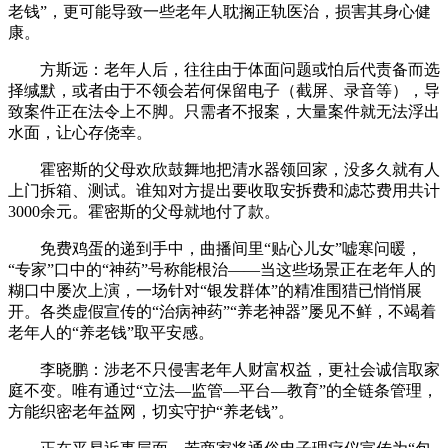
老钱”，更可能导致一些老年人耽搁正轨医治，损害其身心健
康。
方斯远：老年人后，往往由于体面问题或怕后代责备而选
择缄默，或者由于不领会若何保留电子（截屏、录音等），导
致案件正在法令上不脚。只需者不报案，大量案件就无法浮出
水面，让心存侥幸。
霍密斯的父母欢欣鼓舞地把清水器领回家，没多久就有人
上门拆箱、测试。谁知对方提出要收取安拆费和滤芯费用共计
3000余元。霍密斯的父母就地付了款。
免费鸡蛋的递到手中，曲播间里“贴心儿女”嘘寒问暖，
“专家”口中的“神药”号称能根治——当这些场景正在老年人的
糊口中屡次上演，一场针对“银发群体”的精准围猎已悄悄展
开。各类虚假宣传的“治病神药”“养老神器”屡见不鲜，不竭着
老年人的“养老钱”取平安感。
李晓鹏：涉老不只侵害老年人财富权益，更社会诚信取家
庭不变。唯有通过“立法—监管—平台—教育”的全链条管理，
方能织密老年益网，切实守护“养老钱”。