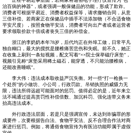
正在平易近事层面，若商家将通俗电子理疗仪宣传为“包
治百病的神器”，或者强调一般保健品的功能，形成了欺诈。
消费者可根据平易近、消费者权益保等，请求撤销合同，从意
三倍补偿。若商家正在保健品中插手不法添加物（不合适食物
平安尺度），按照食物平安法，消费者可向出产者或者运营者
要求领取价款十倍或者丧失三倍的补偿金。
浙江的李奶奶本年78岁，后代均正在外埠工做，日常平凡
独自糊口，最大的搅扰是腰椎痛苦悲伤和失眠。前不久，她正
在收集上刷到一条短视频，配文写着“××院士保举磁疗床垫”，
视频引见称“床垫采用稀土磁石，能穿透，不只能治腰椎病，
还能改善睡眠”。
李大伟：违法成本取收益严沉失衡。对一些“打一枪换一
个处所”的小做坊、小公司，行政罚款、吊销执照的威慑力无
限，违法所得远超可能面对的惩罚。值得必定的是，近年来立
法不竭通过提高赏罚性补偿倍数、加沉科罚、强化连带义务来
抬高违法成本。
外行政违法层面，若是只是强调宣传，未达到诈骗罪的形
成要件，次要根据告白法、食物平安法、反不合理合作法对商
家进行惩罚。例如，将通俗食物宣传为有医治功能即属于虚假
宣传。