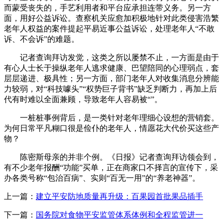
而蒙受丧失的，手艺利用者和平台应承担连带义务。另一方
面，用好公益诉讼。查察机关应愈加积极地针对此类侵害浩繁
老年人权益的案件提起平易近事公益诉讼，处理老年人“不敢
诉、不会诉”的难题。
记者查询拜访发觉，这类之所以屡禁不止，一方面是由于
有心人士长于操纵老年人逃求健康、巴望陪同的心理弱点，套
层层递进、极具性；另一方面，部门老年人对收集消息分辨能
力较弱，对“科技噱头”“权势巨子背书”缺乏判断力，再加上后
代有时难以全面兼顾，导致老年人容易被“”。
一桩桩事例背后，是一类针对老年理细心设想的营销套。
为何日常平凡糊口很是俭仆的老年人，情愿花大代价买这些产
物？
陈密斯母亲的并非个例。《日报》记者查询拜访领会到，
有不少老年报酬“功能”买单，正在商家口不择言的宣传下，采
办各类号称“包治百病”、实则“百无一用”的“养老神器”。
上一篇：
建立平安防地质量再升级：百果园首批果品插手
下一篇：
国务院对食物平安监管体系体例和全程监管进一