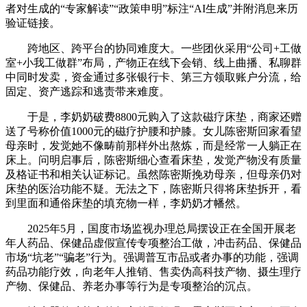
者对生成的“专家解读”“政策申明”标注“AI生成”并附消息来历
验证链接。
跨地区、跨平台的协同难度大。一些团伙采用“公司+工做
室+小我工做群”布局，产物正在线下会销、线上曲播、私聊群
中同时发卖，资金通过多张银行卡、第三方领取账户分流，给
固定、资产逃踪和逃责带来难度。
于是，李奶奶破费8800元购入了这款磁疗床垫，商家还赠
送了号称价值1000元的磁疗护腰和护膝。女儿陈密斯回家看望
母亲时，发觉她不像畴前那样外出熬炼，而是经常一人躺正在
床上。问明启事后，陈密斯细心查看床垫，发觉产物没有质量
及格证书和相关认证标记。虽然陈密斯挽劝母亲，但母亲仍对
床垫的医治功能不疑。无法之下，陈密斯只得将床垫拆开，看
到里面和通俗床垫的填充物一样，李奶奶才幡然。
2025年5月，国度市场监视办理总局摆设正在全国开展老
年人药品、保健品虚假宣传专项整治工做，冲击药品、保健品
市场“坑老”“骗老”行为。强调普互市品或者办事的功能，强调
药品功能疗效，向老年人推销、售卖伪高科技产物、摄生理疗
产物、保健品、养老办事等行为是专项整治的沉点。