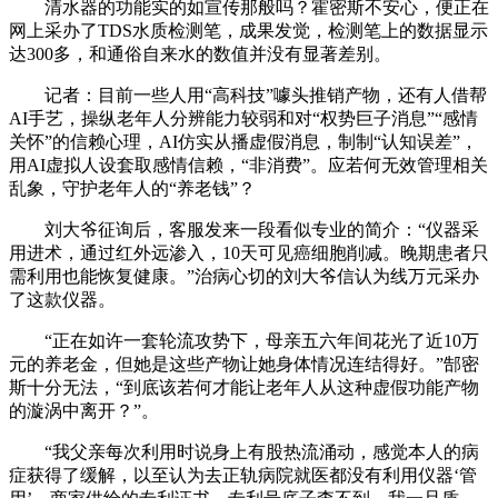
清水器的功能实的如宣传那般吗？霍密斯不安心，便正在
网上采办了TDS水质检测笔，成果发觉，检测笔上的数据显示
达300多，和通俗自来水的数值并没有显著差别。
记者：目前一些人用“高科技”噱头推销产物，还有人借帮
AI手艺，操纵老年人分辨能力较弱和对“权势巨子消息”“感情
关怀”的信赖心理，AI仿实从播虚假消息，制制“认知误差”，
用AI虚拟人设套取感情信赖，“非消费”。应若何无效管理相关
乱象，守护老年人的“养老钱”？
刘大爷征询后，客服发来一段看似专业的简介：“仪器采
用进术，通过红外远渗入，10天可见癌细胞削减。晚期患者只
需利用也能恢复健康。”治病心切的刘大爷信认为线万元采办
了这款仪器。
“正在如许一套轮流攻势下，母亲五六年间花光了近10万
元的养老金，但她是这些产物让她身体情况连结得好。”郜密
斯十分无法，“到底该若何才能让老年人从这种虚假功能产物
的漩涡中离开？”。
“我父亲每次利用时说身上有股热流涌动，感觉本人的病
症获得了缓解，以至认为去正轨病院就医都没有利用仪器‘管