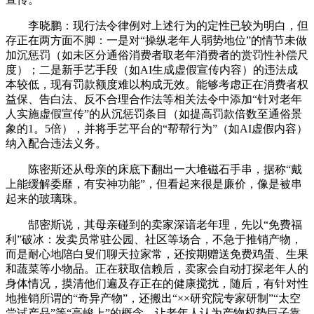
李晓鹏：现行法令律例对上述行为的定性已较为明白，但
存正在两方面不脚：一是对“操纵老年人弱势地位”的情节未做
加沉惩罚（如未区分通俗消费者取老年消费者的赏罚性补偿尺
度）；二是新手艺手段（如AI生成虚假宣传内容）的违法成
本较低，现有罚款额度难以构成无效。能够考虑正在消费者权
益保、告白法、反不合理合作法等相关法令中添加“针对老年
人实施虚假宣传”的从沉惩罚条目（如提高罚款倍数至通俗景
象的1。5倍），并将手艺平台的“帮帮行为”（如AI虚假内容）
纳入配合违法义务。
陈密斯还从母亲的床底下翻出一大堆磁石手串，据称“戴
上能缓解委靡，有安神功能”，但看起来很是廉价，像是被串
起来的玻璃珠。
郜密斯说，其母亲碰到的卖家深谙老年理，先以“免费福
利”破冰：发卖员常驻公园、社区等场合，不急于推销产物，
而是耐心地陪白叟们聊天拉家常，还按期赠送免费鸡蛋、生果
和蔬菜等小物品。正在获取信赖后，卖家会自动打探老年人的
身体情况，摸清他们遍及存正在的健康搅扰，随后，有针对性
地推销所谓的“奇异产物”，还搬出“××研究院专家研制”“太空
尝试产品”等“高峻上”的概念，让老年人认为产物权势巨子靠