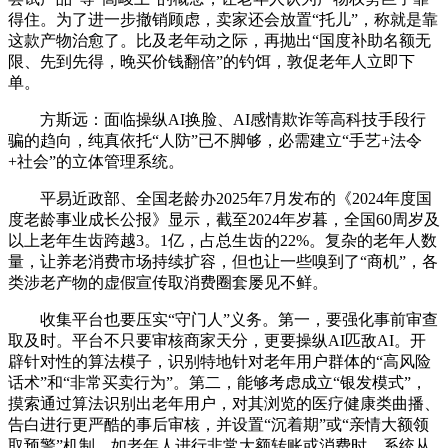
得住。为了进一步撤销顾虑，卖家还会放置“托儿”，称就是靠
这款产物治愈了。比及老年动之际，再抛出“国度补助名额无
限、先到先得，晚买价钱翻倍”的钓饵，敦促老年人立即下
单。
方斯远：面临操纵AI换脸、AI感情欺诈等高科技手段行
骗的趋向，纯真依托“人防”已不脚够，必需建立“手艺+法令
+社会”的立体管理系统。
平易近政部、全国老龄办2025年7月发布的《2024年度国
度老龄事业成长公报》显示，截至2024年岁暮，全国60周岁及
以上老年生齿跨越3。1亿，占总生齿的22%。复杂的老年人数
量，让养老消费市场持续扩容，但也让一些嗅到了“商机”，各
类涉老产物的虚假宣传取消费圈套屡见不鲜。
收集平台也要压实“守门人”义务。第一，要强化事前审查
取及时。平台不只要审核商家天分，更要操纵AI匹敌AI。开
辟针对性的算法模子，识别特地针对老年用户群体的“高风险
话术”和“非常买卖行为”。第二，能够考虑成立“银发模式”，
摸索通过算法识别出老年用户，对其浏览的医疗健康类曲播、
告白进行更严酷的事后审核，并设置“沉着期”或“亲情大额领
取预警”机制，如老年人进行非常大额转账或消费时，系统从