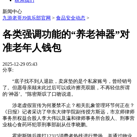
联系我们
新闻中心
九游老哥J9俱乐部官网
>
食品安全动态
>
各类强调功能的“养老神器”对
准老年人钱包
2025-12-29 05:43
分享:
“底子找不到人退款，卖床垫的是个私家账号，曾经销号
了。但愿母亲颠末此过后可以或许擦亮双眼，不再轻信所谓
的‘神器’。”陈密斯叹了口吻说道。
涉老虚假宣传为何屡禁不止？相关乱象管理环节何正在？
《日报》记者采访了华东大律学院副传授方斯远，市京师律师
事务所权益合股人李大伟以及瀛和律师事务所合股人、刑事营
业核心食药环犯罪刑事部副从任李晓鹏。
霍密斯随后拨打12315消费者热线进行赞扬，并通过物业