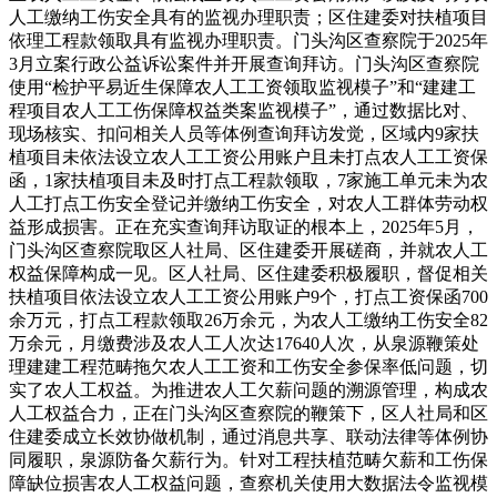
人工缴纳工伤安全具有的监视办理职责；区住建委对扶植项目
依理工程款领取具有监视办理职责。门头沟区查察院于2025年
3月立案行政公益诉讼案件并开展查询拜访。门头沟区查察院
使用“检护平易近生保障农人工工资领取监视模子”和“建建工
程项目农人工工伤保障权益类案监视模子”，通过数据比对、
现场核实、扣问相关人员等体例查询拜访发觉，区域内9家扶
植项目未依法设立农人工工资公用账户且未打点农人工工资保
函，1家扶植项目未及时打点工程款领取，7家施工单元未为农
人工打点工伤安全登记并缴纳工伤安全，对农人工群体劳动权
益形成损害。正在充实查询拜访取证的根本上，2025年5月，
门头沟区查察院取区人社局、区住建委开展磋商，并就农人工
权益保障构成一见。区人社局、区住建委积极履职，督促相关
扶植项目依法设立农人工工资公用账户9个，打点工资保函700
余万元，打点工程款领取26万余元，为农人工缴纳工伤安全82
万余元，月缴费涉及农人工人次达17640人次，从泉源鞭策处
理建建工程范畴拖欠农人工工资和工伤安全参保率低问题，切
实了农人工权益。为推进农人工欠薪问题的溯源管理，构成农
人工权益合力，正在门头沟区查察院的鞭策下，区人社局和区
住建委成立长效协做机制，通过消息共享、联动法律等体例协
同履职，泉源防备欠薪行为。针对工程扶植范畴欠薪和工伤保
障缺位损害农人工权益问题，查察机关使用大数据法令监视模