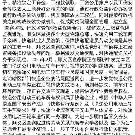
子，精准锁定工资金、工程款领取、工资公用账户以及工伤安
全等取农人工亲身好处相关的问题，通过行政公益诉讼办案督
促行政机关依法履职，切实保障农人工权益。同时鞭策行政机
关之间构成长效协做机制，促成同类问题全面管理，建立起
“查察监视+行政监管”的权益保障合力，破解农人工权益保障
监视难题。顺义区聚拥多个大型物流总部，快递公用三轮车两
千余辆，快递从业人员浩繁，保障快递配送员劳动安满是其权
益的主要一环。顺义区查察院查询拜访发觉部门车辆存正在设
置装备摆设缺失等问题，极易激发交通变乱，对快递配送员构
身平安现患。2025年2月，顺义区查察院正在履职中发觉本区
部门快递公用电动三轮车行车后视镜缺失的问题线索。通过深
切研究快递公用电动三轮车行业尺度和国度尺度，制做调卷、
走访辖区部门快递企业的结尾配送网点，进一步发觉快递公用
电动三轮车存正在后视镜缺失或损坏、雨刷器缺失、前车灯损
坏等问题，存正在交通平安现患，侵害快递行业劳动者权益。
快递公用电动三轮车所有权归属于快递企业，根据《中华人平
易近国平安出产法》《快递暂行条例》及《快递公用电动三轮
车手艺要求》等，快递企业应落实平安出产从体义务，对快递
公用电动三轮车进行同一办理和。为进一步明白监管义务从
体，顺义区查察院邀请劳动关系范畴专家学者以及“益心为公”
意愿者开展专业征询，进一步了了法令合用及行政机关职责。