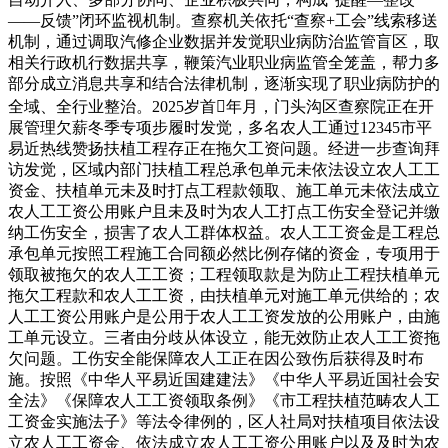
——反馈”闭环监视机制。查察机关依托“查察+工会”线索移送
机制，通过调取汽修企业数据并发觉职业病防治监管盲区，取
相关行政机行数据共享，鞭策汽业职业病监管全笼盖，帮力多
部分成立消息共享和结合法律机制，逐渐实现了职业病防护的
全域、全行业整治。2025岁首年月，门头沟区查察院正在开
展管理欠薪冬季专项步履时发觉，多名农人工通过12345市平
易近热线赞扬扶植工程存正在拖欠工资问题。经进一步查询拜
访发觉，区域内部门扶植工程总承包单元未依法设立农人工工
资金、扶植单元未及时打点工程款领取、施工单元未依法成立
农人工工资公用账户且未及时为农人工打点工伤安全登记并缴
纳工伤安全，损害了农人工群体权益。农人工工资金是工程总
承包单元按照工程施工合同额必然比例存储的资金，专项用于
领取被拖欠的农人工工资；工程领取款是为防止工程扶植单元
拖欠工程款和农人工工资，由扶植单元对施工单元供给的；农
人工工资公用账户是公用于农人工工资发放的公用账户，由施
工单元设立。三者由分歧从体设立，能无效防止农人工工资拖
欠问题。工伤安全能保障农人工正在因公致伤后获得及时布
施。按照《中华人平易近国建建法》《中华人平易近国社会安
全法》《保障农人工工资领取条例》《市工程扶植范畴农人工
工资金实施法子》等法令律例的，区人社局对扶植项目依法设
立农人工工资金、依法成立农人工工资公用账户以及及时为农