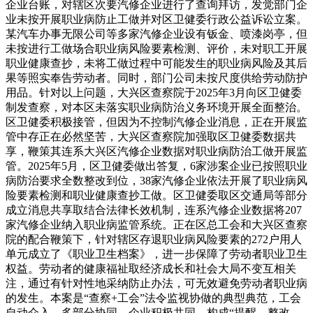
企业台账，对辖区次要汽修企业进行了查询拜访，发觉部门企
业未按开展职业病防止工做并对区卫健委行政公益诉讼立案。
某汽车办事无限公司等多家汽修企业设有钣金、喷漆岗亭，但
未按进行工做场合职业病风险要素检测、评价，未对职工开展
职业健康查抄，未将工做过程中可能发生的职业病风险及其后
果等照实奉告劳动者。同时，部门公司未按尺度供给劳动防护
用品。针对以上问题，大兴区查察院于2025年3月向区卫健委
制发查察，对本区未落实职业病防治义务环境开展全面整治。
区卫健委积极接管，但因为不控制汽修企业消息，正在开展监
管中存正在必然坚苦，大兴区查察院加强取区卫健委数据共
享，鞭策其连系大兴区汽修企业数据对职业病防治工做开展监
管。2025年5月，区卫健委做出答复，6家涉案企业已按照职业
病防治要求全数整改到位，38家汽修企业依法开展了职业病风
险要素检测和职业健康查抄工做。区卫健委取区交通局等部分
成立消息共享取结合法律长效机制，连系汽修企业数据将207
家汽修企业纳入职业病监管系统。正在区总工会和大兴区查察
院的配合鞭策下，针对辖区存退职业病风险要素的272户用人
单元成立了《职业卫生档案》，进一步保障了劳动者职业卫生
权益。劳动者的健康福祉取经济成长和社会大局不变互相关
注，通过有针对性地采纳防止办法，可无效避免劳动者职业病
的发生。本案是“查察+工会”法令监视协做的典型典范，工会
自动介入、多部分协同、企业积极共同，构成“提醒—整改