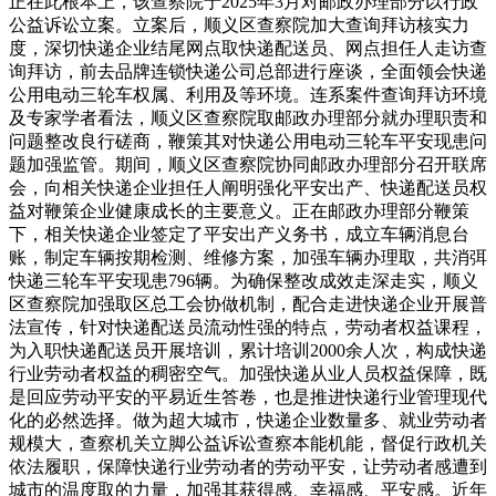
正在此根本上，该查察院于2025年3月对邮政办理部分以行政
公益诉讼立案。立案后，顺义区查察院加大查询拜访核实力
度，深切快递企业结尾网点取快递配送员、网点担任人走访查
询拜访，前去品牌连锁快递公司总部进行座谈，全面领会快递
公用电动三轮车权属、利用及等环境。连系案件查询拜访环境
及专家学者看法，顺义区查察院取邮政办理部分就办理职责和
问题整改良行磋商，鞭策其对快递公用电动三轮车平安现患问
题加强监管。期间，顺义区查察院协同邮政办理部分召开联席
会，向相关快递企业担任人阐明强化平安出产、快递配送员权
益对鞭策企业健康成长的主要意义。正在邮政办理部分鞭策
下，相关快递企业签定了平安出产义务书，成立车辆消息台
账，制定车辆按期检测、维修方案，加强车辆办理取，共消弭
快递三轮车平安现患796辆。为确保整改成效走深走实，顺义
区查察院加强取区总工会协做机制，配合走进快递企业开展普
法宣传，针对快递配送员流动性强的特点，劳动者权益课程，
为入职快递配送员开展培训，累计培训2000余人次，构成快递
行业劳动者权益的稠密空气。加强快递从业人员权益保障，既
是回应劳动平安的平易近生答卷，也是推进快递行业管理现代
化的必然选择。做为超大城市，快递企业数量多、就业劳动者
规模大，查察机关立脚公益诉讼查察本能机能，督促行政机关
依法履职，保障快递行业劳动者的劳动平安，让劳动者感遭到
城市的温度取的力量，加强其获得感、幸福感、平安感。近年