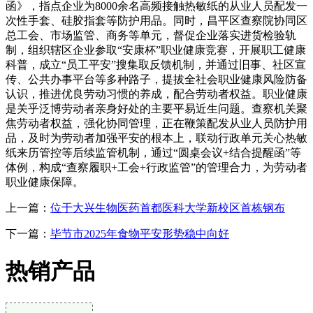
函》，指点企业为8000余名高频接触热敏纸的从业人员配发一
次性手套、硅胶指套等防护用品。同时，昌平区查察院协同区
总工会、市场监管、商务等单元，督促企业落实进货检验轨
制，组织辖区企业参取“安康杯”职业健康竞赛，开展职工健康
科普，成立“员工平安”搜集取反馈机制，并通过旧事、社区宣
传、公共办事平台等多种路子，提拔全社会职业健康风险防备
认识，推进优良劳动习惯的养成，配合劳动者权益。职业健康
是关乎泛博劳动者亲身好处的主要平易近生问题。查察机关聚
焦劳动者权益，强化协同管理，正在鞭策配发从业人员防护用
品，及时为劳动者加强平安的根本上，联动行政单元关心热敏
纸来历管控等后续监管机制，通过“圆桌会议+结合提醒函”等
体例，构成“查察履职+工会+行政监管”的管理合力，为劳动者
职业健康保障。
上一篇：
位于大兴生物医药首都医科大学新校区首栋钢布
下一篇：
毕节市2025年食物平安形势稳中向好
热销产品