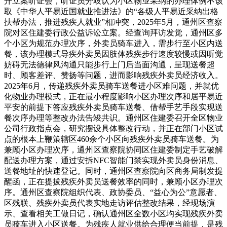
开立案听证会，听证员分歧认为小区物业采纳的办理体例不该
取《中华人平易近国就业推进法》的“各级人平易近采纳出格
扶帮办法，推进残疾人就业”相冲突，2025年5月，通州区查察
院对区住建委行政公益诉讼立案。经查询拜访发觉，通州区多
个小区为规范办理次序，外卖员骑车进入，需步行至小区内送
餐，该办理模式导疾外卖员因肢体残疾步行速度较慢或因听觉
妨碍无法德律风沟通只能步行上门后当面沟通，呈现送餐超
时、顾客差评、赞扬等问题，进而影响残疾外卖员经济收入。
2025年6月，传递残疾外卖员骑车送餐进小区难问题，并就优
化物业办理模式，正在最小程度影响小区办理次序和居平易近
平安的前提下答应残疾外卖员骑车送餐、借帮手艺手段实现送
餐次序办理等整改办法告竣共识。通州区住建委召开全区物业
公司行政指点会，研究摆设具体整改行动，并正在部门小区试
点的根本上鞭策辖区460余个小区向残疾外卖员骑车送餐。为
兼顾小区办理次序，通州区查察院协同区住建委制定手艺破解
配送办理方案，通过安拆NFC智能门禁实现外卖员身份消息、
送餐地址的快速登记。同时，通州区查察院向区商务局制发提
醒函，正在提拔残疾外卖员送餐效率的同时，兼顾小区办理次
序。通州区查察院组织代表、政协委员、“益心为公”意愿者、
区残联、残疾外卖员代表实地走访评估整改结果，经现场演
示、查看相关工做日记，确认通州区全数小区均实现残疾外卖
员骑车进入小区送餐。为残疾人就业供给合理便当前提，是残