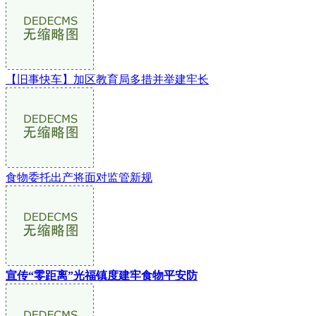
【旧事快车】加区教育局多措并举建牢长
食物委托出产将面对监管新规
宣传“零距离”光福镇度建牢食物平安防