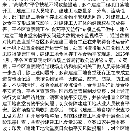
来，“高峻尚”平谷扶植不竭攻坚提速，多个建建工程项目落地
开工，建建工程人员较多。建建工地数量多、分离、流动性
大，部门建建工地食堂存正在食物平安现患问题，对建建工人
饮食平安形成晦气影响，对建建工人群体的健康权益形成损
害。平谷区查察院正在“食药平安益行”专项监视工做中，建立
“建建工地食堂食物平安问题大数据法令监视模子”，通过数据
对比筛查发觉平谷区多家建建工地食堂正在未取得食物运营许
可环境下处置食物出产运营勾当，处置间接接触入口食物人员
未取得健康证明，建建工地食堂存正在食物平安现患。2025年
4月，平谷区查察院对区市场监管局行政公益诉讼立案。立案
后，平谷区查察院通过现场走访和扣问相关工做人员等体例进
一步查明，除上述问题外，多家建建工地食堂还存正在未成立
进货检验记度，未按食物留样，无防尘、防蝇、防鼠、防虫设
备，不决期清洗、校验冷藏和冷冻设备，食堂卫生净乱等食物
平安问题。平谷区查察院向区市场监管局制发查察，对上述违
法行为查询拜访处置，消弭食物平安现患，并依法排查全区建
建工地食堂食物平安问题，切实保障建建工地从业人员饮食平
安。区市场监管局收到查察后，制定《建建工地食物平安查抄
工做方案》并开展专项整治，对辖区建建工地食堂开展全面风
险现患排查，共查抄建建工地食堂36家，立案12家并责令整
改；印发《建建工地食堂夏日食物平安风险提醒》，对全区建