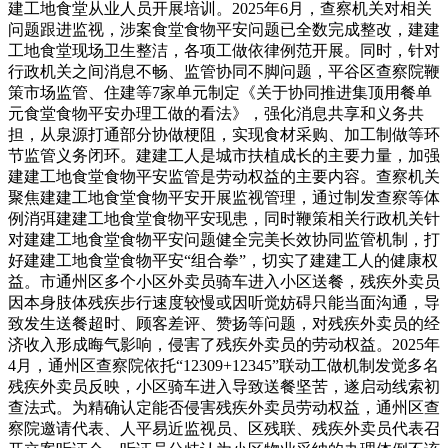
建工地食堂从业人员开展培训。2025年6月，查察机关对相关
问题跟进监视，涉案食堂食物平安问题已全数完成整改，建建
工地食堂现场卫生整洁，各项工做依律例范开展。同时，针对
行政机关之间消息不畅、监管协同不脚问题，平谷区查察院鞭
策市场监管、住建等7家单元制定《关于协同推进集顶用餐单
元食堂食物平安办理工做的看法》，强化消息共享和义务共
担，从泉源打通部分协做梗阻，实现食材采购、加工制做等环
节监管义务闭环。建建工人是城市扶植成长的主要力量，加强
建建工地食堂食物平安监管是劳动权益的主要内容。查察机关
聚焦建建工地食堂食物平安开展监视管理，通过制发查察等体
例消弭建建工地食堂食物平安现患，同时鞭策相关行政机关针
对建建工地食堂食物平安问题健全完美长效协同监管机制，打
好建建工地食堂食物平安“组合拳”，切实了建建工人的健康权
益。市通州区多个小区外卖员骑车进入小区送餐，残疾外卖员
因本身肢体残疾步行速度较慢或因听觉妨碍只能当面沟通，导
致发生送餐超时、顾客差评、赞扬等问题，对残疾外卖员的经
济收入形成晦气影响，侵害了残疾外卖员的劳动权益。2025年
4月，通州区查察院依托“12309+12345”联动工做机制发觉多名
残疾外卖员反映，小区骑车进入导致送餐坚苦，遂启动线索初
查法式。为精确认定能否侵害残疾外卖员劳动权益，通州区查
察院邀请代表、人平易近监视员、区残联、残疾外卖员代表召