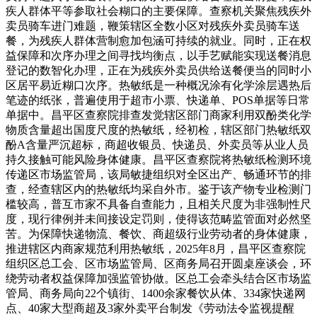
疾人群体平等参取社会糊口的主要保障。查察机关聚焦残疾外
卖员骑车进门难题，鞭策辖区全数小区对残疾外卖员骑车送
餐，为残疾人群体营制愈加包涵可持续的就业。同时，正在权
益保障和次序办理之间寻找均衡点，以手艺赋能实现送餐消息
登记的数智化办理，正在为残疾外卖员供给送餐便当的同时小
区居平易近糊口次序。热敏纸是一种概况涂有化学涂层遇热后
笔迹的纸张，普遍使用于超市小票、快递单、POS单据等日常
单据中。昌平区查察院排查发觉辖区部门商家利用双酚类化学
物质含量超出国度尺度的热敏纸，经初检，辖区部门热敏纸双
酚A含量严沉超标，商超收银员、快递员、外卖员等从业人员
持久接触可能风险身体健康。昌平区查察院将热敏纸检测环境
传递区市场监管局，该局敏捷组织对全区出产、畅通环节的排
查，经查辖区内的热敏纸均采自外市。鉴于该产物专业检测门
槛较高，普互市家不具备自查能力，且相关尺度为非强制性尺
度，现行律例并未间接设定罚则，使得该范畴监管面对必然坚
苦。为保障快递物流、餐饮、商超级行业劳动者的身体健康，
推进辖区内商家规范利用热敏纸，2025年8月，昌平区查察院
组织区总工会、区市场监管局、区商务局召开圆桌座谈会，环
绕劳动者权益保障加强监管协做。区总工会牵头结合区市场监
管局、商务局向22个镇街、1400余家餐饮从体、334家快递网
点、40家大型商超及3家外卖平台制发《劳动法令监视提醒