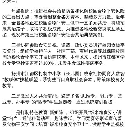
安关口。
焦点提醒：推进社会共治是防备和化解校园食物平安风险
的主要出力点，需要普遍整合各方资本、凝结多方力量。近年
来，全省各地正在校园食物平安工做中一直多元共治，持续拓
展共治路子，取得了积极成效。为推进各地经验交换取互学互
鉴，现发布第三批校园食物平安社会共治典型案例。
三是协同参取食安监视。邀请、政协委员进行校园食物平
安督导，组织学校担任人、社区干部、商铺代表等就保障校园
周边餐饮食物平安开展协商议事。本年以来，扬州市江都区学
校食堂查抄笼盖率达100%，未发生食源性疾病事务。
扬州市江都区打制中小学（长儿园）校家社协同育人数智
“教联体”扶植联盟，系统整百口庭取社会资本，鞭策家校食安
教育。
二是激发人才共治潜能。遴选多名“思惟专、能力专、营
业专、办事专”的“四专”学生意愿者，通过系统培训提拔。
二是打制特色教育“新矩阵”。组织开展“饭米粒食安小讲
堂”勾当，通过科普动画、趣味尝试、学问竞赛等形式宣传普
及食物平安学问；培育“饭米粒食安小卫士”，激励学生监视校