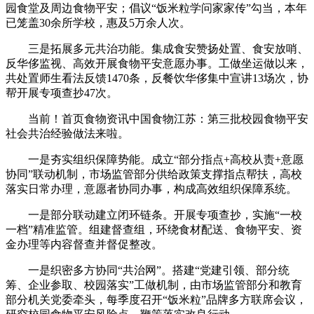
园食堂及周边食物平安；倡议“饭米粒学问家家传”勾当，本年
已笼盖30余所学校，惠及5万余人次。
三是拓展多元共治功能。集成食安赞扬处置、食安放哨、
反华侈监视、高效开展食物平安意愿办事。工做坐运做以来，
共处置师生看法反馈1470条，反餐饮华侈集中宣讲13场次，协
帮开展专项查抄47次。
当前！首页食物资讯中国食物江苏：第三批校园食物平安
社会共治经验做法来啦。
一是夯实组织保障势能。成立“部分指点+高校从责+意愿
协同”联动机制，市场监管部分供给政策支撑指点帮扶，高校
落实日常办理，意愿者协同办事，构成高效组织保障系统。
一是部分联动建立闭环链条。开展专项查抄，实施“一校
一档”精准监管。组建督查组，环绕食材配送、食物平安、资
金办理等内容督查并督促整改。
一是织密多方协同“共治网”。搭建“党建引领、部分统
筹、企业参取、校园落实”工做机制，由市场监管部分和教育
部分机关党委牵头，每季度召开“饭米粒”品牌多方联席会议，