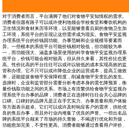
对于消费者而言，平台满脚了他们对食物平安知情权的需求。
消费者但愿有路子可以或许便利地领会学校食堂和餐饮机构的
卫生情况和食材来历等环境，以至能够查看后厨的食物卫生加
工环境，系统平台的呈现让这些需求成为现实。食物平安监视
办理系统平台的价钱因功能、办事范畴和企业规模等要素而
异。一些根本的系统平台可能价钱相对较低，但功能较为单
一，而功能强大、涵盖多场景使用的科学食物平安监视办理系
统平台，价钱可能会相对较高，但从持久来看，其性价比也更
高。性价比高的平台往往可以或许以较低的成本实现高效的监
管和办理。它不只可以或许降低企业的运营成本，提高工做效
率，还能提拔食物平安保障程度，削减食物平安变乱的发生。
选择时，企业和监管部分需要分析考虑本身的需乞降预算，衡
量价钱取功能之间的关系。市场上有浩繁供给食物平安监视办
理系统平台办事的品牌，消费者正在选择时往往会关心品牌的
口碑。口碑好的品牌凡是正在手艺实力、办事质量和用户体验
等方面表示超卓。它们可以或许及时响应客户的需求，供给优
良的售后办事，而且外行业内堆集了优良的声誉。一些出名品
牌的系统平台颠末了市场的持久查验，不竭进行优化和升级，
功能愈加完美，不变性更高。消费者能够通过查看用户评价、