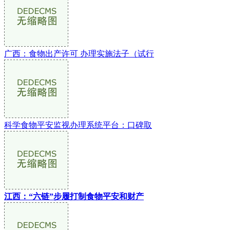
广西：食物出产许可 办理实施法子（试行
科学食物平安监视办理系统平台：口碑取
江西：“六链”步履打制食物平安和财产