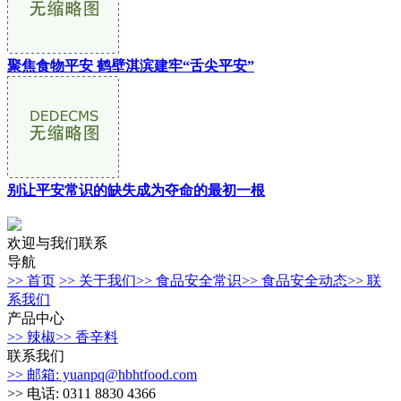
聚焦食物平安 鹤壁淇滨建牢“舌尖平安”
别让平安常识的缺失成为夺命的最初一根
欢迎与我们联系
导航
>> 首页
>> 关于我们
>> 食品安全常识
>> 食品安全动态
>> 联
系我们
产品中心
>> 辣椒
>> 香辛料
联系我们
>> 邮箱: yuanpq@hbhtfood.com
>> 电话: 0311 8830 4366