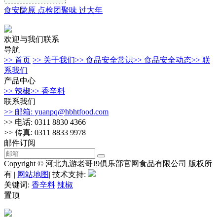
食安陇原 点检团聚味 过大年
欢迎与我们联系
导航
>> 首页
>> 关于我们
>> 食品安全常识
>> 食品安全动态
>> 联
系我们
产品中心
>> 辣椒
>> 香辛料
联系我们
>> 邮箱: yuanpq@hbhtfood.com
>> 电话: 0311 8830 4366
>> 传真: 0311 8833 9978
邮件订阅
Copyright © 河北九游老哥J9俱乐部官网食品有限公司 版权所
有 |
网站地图
| 技术支持:
关键词:
香辛料
辣椒
置顶