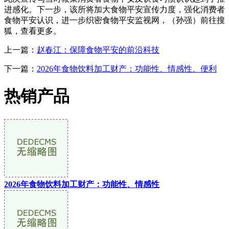
进感化。下一步，该所将加大食物平安宣传力度，强化消费者
食物平安认识，进一步织密食物平安监视网，（孙强）前往搜
狐，查看更多。
上一篇：
赵春江：保障食物平安的前沿科技
下一篇：
2026年食物饮料加工财产：功能性、情感性、便利
热销产品
2026年食物饮料加工财产：功能性、情感性