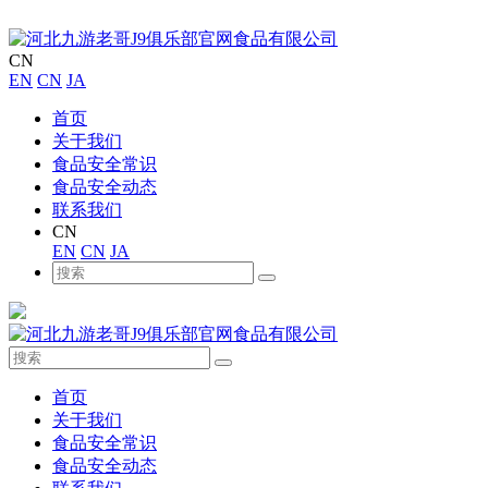
CN
EN
CN
JA
首页
关于我们
食品安全常识
食品安全动态
联系我们
CN
EN
CN
JA
首页
关于我们
食品安全常识
食品安全动态