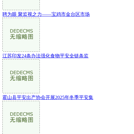
聘为眼 聚监视之力——宝鸡市金台区市场
江苏印发24条办法强化食物平安全链条监
霍山县平安出产协会开展2025年冬季平安集