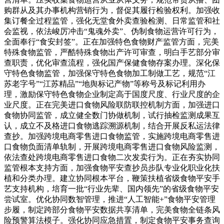
购群从及其办事机构营销行为，督促其履行检验权利。加强收
集订餐全过程监管，强化无堂食外卖查验检测、日常监管和社
会监视，依法峻厉冲击“鬼魂外卖”、伪制食物运营许可行为，
全面奉行“食安封签”。正在加强特色食物财产监管方面，完美
特殊食物监管，严酷特殊食物出产许可审查，明白手艺部分审
查职责，优化审查流程，强化国产保健食物存案办理。深化保
守特色食物监管，加强保守特色食物加工制做工艺，规范“江
苏老字号”“江苏精品”“地舆标记产物”等称号及标记利用办
理，激励保守特色食物企业制定高于国度尺度、行业尺度的企
业尺度。正在完美进口食物风险联防联控机制方面，加强进口
食物协同监管，成立健全数门协做机制，试行抽检监测成果互
认，成立不及格进口食物逃踪溯源机制，结合开展反私运法律
查抄。加强跨境电商零售进口食物监管，实施跨境电商零售进
口食物负面清单轨制，开展跨境电商零售进口食物风险监测，
依法查处跨境电商零售进口食物二次发卖行为。正在夯实协同
监管根本支持方面，加强食物平安查抄员步队专业化职业化扶
植和分类办理。建立协同根本平台，鞭策扶植省级食物平安手
艺支持机构，培育一批“行业先辈、国内领先”的省级食物平安
尝试室。优化协同数智管理，推进“人工智能+”食物平安管理
步履，制定跨部分食物平安数据共享清单，完美食物全链条风
险预警算法模子。强化协同应急措置，制定食物平安事务查询