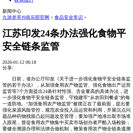
联系我们
新闻中心
九游老哥J9俱乐部官网
>
食品安全常识
>
江苏印发24条办法强化食物平
安全链条监管
2026-01-12 06:18
分享:
日前，省办公厅印发《关于进一步强化食物平安全链条监
管的若干办法》，从加强食用农产物监管、强化食物出产运营
监管等7个方面提出24条针对性强、含金量高的具体办法，进
一步强化食物平安全链条监管，守稳建牢“从农田到餐桌”的每
一道防地。“加强食用农产物监管”被摆正在了最前面，提出要
强化泉源风险管控，规范农业投入品运营和利用，开展沉点问
题品种药物残留凸起问题攻坚管理；要加强产地准出取市场准
入跟尾，督促食用农产物集中买卖市场创办者严酷入场检验；
要健全溯源办理和法律合做机制，鞭策食用农产物全链条逃溯