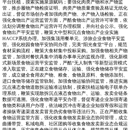
平台扶植，摸索实施泉源赋码；要强化肉类产物和水产物监
管，推步履物产物检疫证明、肉类产物质量查验及格证无纸化
出证，督促市场创办者加强肉类产物、水产物入场检验。正在
强化食物出产运营监管方面，严酷食物出产运营许可审查，依
法划分调整食物出产运营许可办理权限，并向社会公示。强化
食物出产平安监管，鞭策大中型和沉点食物出产企业实施
HACCP系统办理。加强集顶用餐单元、涉旅企业食物平安监
管。强化校园食物平安协同办理，完美“阳光食堂”平台，规范
食材采购流程，鞭策大食材集中投标采购。加强食物相关产物
监管，加强对餐饮具集中消毒办事单元的监视办理。强化新模
式新场景食物运营平安监管，严酷“无人制售”等新型运营模式
准入取监管。正在建立食物储存、运输、强化食物储存平安监
管，成立健全食用农产物、粮食、食物及原料、食物添加剂、
进口食物等储存监管轨制。加强食物运输协同监管，推进实施
沉点液态食物道散拆运输准运轨制，摸索扶植运输电子联单办
理系统，鞭策实现散拆沉点液态食物出产、运输、发卖全链条
数据可逃溯。强化食物寄递平安办理，督促寄递企业加强寄递
食物类和谈用户办理，依法峻厉冲击寄递企业知假寄假和运营
者操纵寄递渠道发卖冒充伪劣食物等违法行为。正在严酷收集
食物运营监管方面，强化收集食物发卖新业态协同管理，成立
曲播带货、私域电商、社区团购等收集食物发卖新业态合规运
营清单。压实收集食物运营从业从体义务，规范带货从播、团