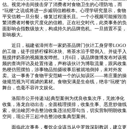
估。视觉冲击间接击穿了消费者对食物卫生的心理防地，而
“玩梗”之说或将进一步减弱信赖根本。心理学研究显示，食物
平安信赖一旦分裂，修复过程漫长且。一个小视频可能摧毁浩
繁消费者对餐饮尺度化的信赖。正在社交时代，此类事务的负
面影响会指数级放大，构成持久的品牌危机。一旦措置不妥，
影响极大。
近日，福建省漳州市一家奶茶品牌门伙计工身穿带LOGO
的工做，徒手捏挤柠檬和冰块、将茶水沿手臂倒入、并徒手入
瓶搅拌奶茶的视频激发哗然。1月6日，该品牌微博发布对该视
频的查询拜访及处置传递，声称该伙计为博取流量，跟风收集
热梗仿照摆拍，涉事物品拍摄竣事后被就地倒掉，未对外发
卖。这一事务了食物平安范畴一个的认知误区——将庄重的操
做规范视为可戏谑的素材。食物安满是生命线，绝非“玩梗”的
舞台，也毫不容许文娱化。
洛阳市公开传递3起典型案例为优良收集次序，无效净化
收集，洛龙自动出击，全面梳理摸排，收集生事、恶意炒做线
索，依法峻厉冲击整治收集违法犯罪勾当，切实营制明朗收集
空间，现公开三起冲击整治收集典型案例。
面临此次事务，餐饮企业该当从中罗致深刻教训，建立更