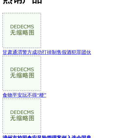
甘肃通渭警方成功打掉制售假酒犯罪团伙
食物平安玩不得“梗”
漳州市校园食安风险管理案例入选全国典