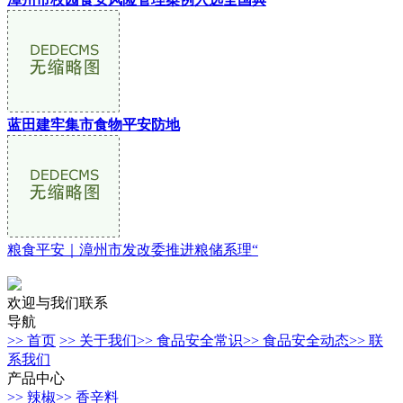
蓝田建牢集市食物平安防地
粮食平安｜漳州市发改委推进粮储系理“
欢迎与我们联系
导航
>> 首页
>> 关于我们
>> 食品安全常识
>> 食品安全动态
>> 联
系我们
产品中心
>> 辣椒
>> 香辛料