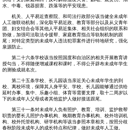
水、中毒、锐器损害、跌落等的平安现患。
机关、人平易近查察院、和司法行政部分该当健全未成年
人工做联动机制，深化取平易近政、教育等部分以及从义青年
团、妇女结合会等其他人平易近集体、相关社会组织的联系和
协做，加强司法取法令援帮、家庭教育指点等轨制机制的跟
尾；对特定类型的未成年人违法犯罪案件进行特地研究，强化
泉源防止。
第二十六条学校该当按照国度和自治区的相关开展教育讲
授勾当，不得随便增减课程和课时，不得公开辟布未成年学生
的测验成就名次。
第二十五条学校、长儿园该当亲近关心未成年学生的到
校、离校环境，保障其人身平安。学校、长儿园能够通过供给
延时办事、集中、乐趣小组、体育等需要支撑，取十二周岁以
下的未成年人父母或者其他监护人做好接送跟尾。
第三十一条对未成年人负有照护、教育、培训、监护救帮
职责的婴长儿照护办事机构、晚期教育办事机构、校外培训机
构、校外托管机构、研学机构等该当参照本章相关，按照分歧
春秋阶段未成年人的成长特点和纪律，做好未成年人工做。