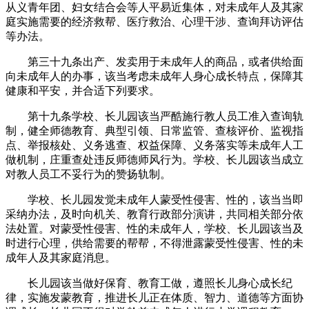
从义青年团、妇女结合会等人平易近集体，对未成年人及其家
庭实施需要的经济救帮、医疗救治、心理干涉、查询拜访评估
等办法。
第三十九条出产、发卖用于未成年人的商品，或者供给面
向未成年人的办事，该当考虑未成年人身心成长特点，保障其
健康和平安，并合适下列要求。
第十九条学校、长儿园该当严酷施行教人员工准入查询轨
制，健全师德教育、典型引领、日常监管、查核评价、监视指
点、举报核处、义务逃查、权益保障、义务落实等未成年人工
做机制，庄重查处违反师德师风行为。学校、长儿园该当成立
对教人员工不妥行为的赞扬轨制。
学校、长儿园发觉未成年人蒙受性侵害、性的，该当当即
采纳办法，及时向机关、教育行政部分演讲，共同相关部分依
法处置。对蒙受性侵害、性的未成年人，学校、长儿园该当及
时进行心理，供给需要的帮帮，不得泄露蒙受性侵害、性的未
成年人及其家庭消息。
长儿园该当做好保育、教育工做，遵照长儿身心成长纪
律，实施发蒙教育，推进长儿正在体质、智力、道德等方面协