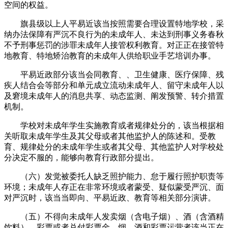
空间的权益。
旗县级以上人平易近该当按照需要合理设置特地学校，采
纳办法保障有严沉不良行为的未成年人、未达到刑事义务春秋
不予刑事惩罚的涉罪未成年人接管权利教育。对正正在接管特
地教育、特地矫治教育的未成年人供给职业手艺培训办事。
平易近政部分该当会同教育、、卫生健康、医疗保障、残
疾人结合会等部分和单元成立流动未成年人、留守未成年人以
及窘境未成年人的消息共享、动态监测、阐发预警、转介措置
机制。
学校对未成年学生实施教育或者规律处分的，该当根据相
关听取未成年学生及其父母或者其他监护人的陈述和。受教
育、规律处分的未成年学生或者其父母、其他监护人对学校处
分决定不服的，能够向教育行政部分提出。
（六）发觉被委托人缺乏照护能力、怠于履行照护职责等
环境；未成年人存正在非常环境或者蒙受、疑似蒙受严沉、面
对严沉时，该当当即向、平易近政、教育等相关部分演讲。
（五）不得向未成年人发卖烟（含电子烟）、酒（含酒精
饮料）、彩票或者兑付彩票金，烟、酒和彩票运营者该当正在