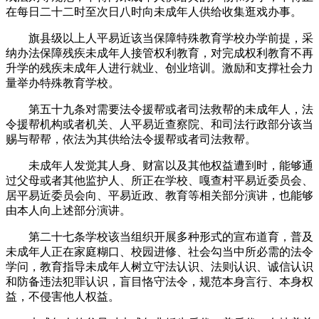
在每日二十二时至次日八时向未成年人供给收集逛戏办事。
旗县级以上人平易近该当保障特殊教育学校办学前提，采
纳办法保障残疾未成年人接管权利教育，对完成权利教育不再
升学的残疾未成年人进行就业、创业培训。激励和支撑社会力
量举办特殊教育学校。
第五十九条对需要法令援帮或者司法救帮的未成年人，法
令援帮机构或者机关、人平易近查察院、和司法行政部分该当
赐与帮帮，依法为其供给法令援帮或者司法救帮。
未成年人发觉其人身、财富以及其他权益遭到时，能够通
过父母或者其他监护人、所正在学校、嘎查村平易近委员会、
居平易近委员会向、平易近政、教育等相关部分演讲，也能够
由本人向上述部分演讲。
第二十七条学校该当组织开展多种形式的宣布道育，普及
未成年人正在家庭糊口、校园进修、社会勾当中所必需的法令
学问，教育指导未成年人树立守法认识、法则认识、诚信认识
和防备违法犯罪认识，盲目恪守法令，规范本身言行、本身权
益，不侵害他人权益。