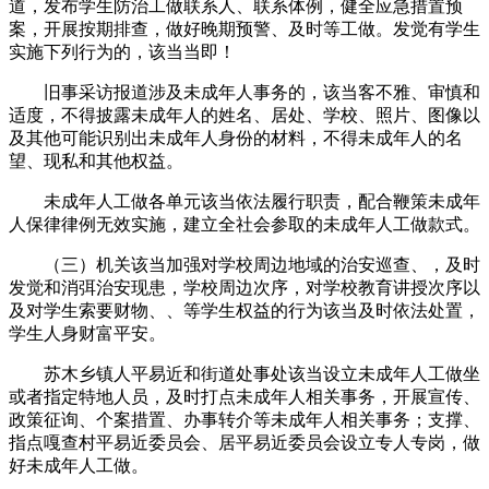
道，发布学生防治工做联系人、联系体例，健全应急措置预
案，开展按期排查，做好晚期预警、及时等工做。发觉有学生
实施下列行为的，该当当即！
旧事采访报道涉及未成年人事务的，该当客不雅、审慎和
适度，不得披露未成年人的姓名、居处、学校、照片、图像以
及其他可能识别出未成年人身份的材料，不得未成年人的名
望、现私和其他权益。
未成年人工做各单元该当依法履行职责，配合鞭策未成年
人保律律例无效实施，建立全社会参取的未成年人工做款式。
（三）机关该当加强对学校周边地域的治安巡查、，及时
发觉和消弭治安现患，学校周边次序，对学校教育讲授次序以
及对学生索要财物、、等学生权益的行为该当及时依法处置，
学生人身财富平安。
苏木乡镇人平易近和街道处事处该当设立未成年人工做坐
或者指定特地人员，及时打点未成年人相关事务，开展宣传、
政策征询、个案措置、办事转介等未成年人相关事务；支撑、
指点嘎查村平易近委员会、居平易近委员会设立专人专岗，做
好未成年人工做。