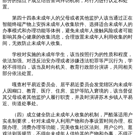
部分的指点下成立结合查询拜访机制，对行为进行认定和处
置。
第四十四条未成年人的父母或者其他监护人该当通过正在
智能终端产物上安拆未成年人收集软件、选择适合未成年人的
办事模式和办理功能等体例，避免未成年人接触风险或者可能
影响其身心健康的收集消息，合理放置未成年人利用收集的时
间，无效防止未成年人收集。
学校对实施的未成年学生，该当按照行为的性质和程度，
依法加强。对违反治安办理或者涉嫌违法犯罪等严沉行为，学
校不得坦白，该当及时向机关、教育行政部分演讲，共同相关
部分依法处置。
嘎查村平易近委员会、居平易近委员会发觉辖区内未成年
人因糊口、教育、医疗、住房、监护等陷入窘境的，该当督促
其父母或者其他监护人履行职责，并及时演讲苏木乡镇人平易
近、街道处事处。
（四）成立健全防止未成年人收集的机制，严酷落适用户
实名制要求，针对未成年人利用产物和办事设置时间办理、权
限办理、消费办理等功能，完美收集社区法则、用户公约、逛
戏法则等规范，不得向未成年人供给其的产物和办事，不得正