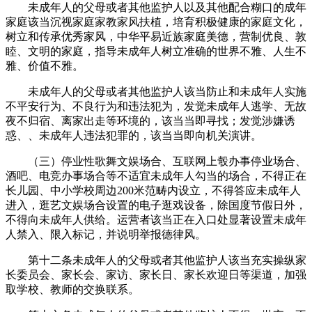
未成年人的父母或者其他监护人以及其他配合糊口的成年
家庭该当沉视家庭家教家风扶植，培育积极健康的家庭文化，
树立和传承优秀家风，中华平易近族家庭美德，营制优良、敦
睦、文明的家庭，指导未成年人树立准确的世界不雅、人生不
雅、价值不雅。
未成年人的父母或者其他监护人该当防止和未成年人实施
不平安行为、不良行为和违法犯为，发觉未成年人逃学、无故
夜不归宿、离家出走等环境的，该当当即寻找；发觉涉嫌诱
惑、、未成年人违法犯罪的，该当当即向机关演讲。
（三）停业性歌舞文娱场合、互联网上彀办事停业场合、
酒吧、电竞办事场合等不适宜未成年人勾当的场合，不得正在
长儿园、中小学校周边200米范畴内设立，不得答应未成年人
进入，逛艺文娱场合设置的电子逛戏设备，除国度节假日外，
不得向未成年人供给。运营者该当正在入口处显著设置未成年
人禁入、限入标记，并说明举报德律风。
第十二条未成年人的父母或者其他监护人该当充实操纵家
长委员会、家长会、家访、家长日、家长欢迎日等渠道，加强
取学校、教师的交换联系。