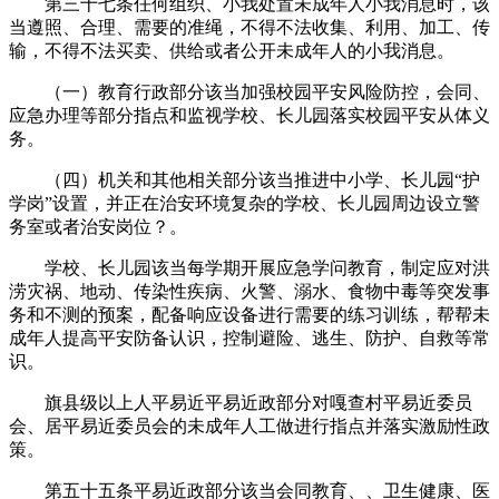
第三十七条任何组织、小我处置未成年人小我消息时，该
当遵照、合理、需要的准绳，不得不法收集、利用、加工、传
输，不得不法买卖、供给或者公开未成年人的小我消息。
（一）教育行政部分该当加强校园平安风险防控，会同、
应急办理等部分指点和监视学校、长儿园落实校园平安从体义
务。
（四）机关和其他相关部分该当推进中小学、长儿园“护
学岗”设置，并正在治安环境复杂的学校、长儿园周边设立警
务室或者治安岗位？。
学校、长儿园该当每学期开展应急学问教育，制定应对洪
涝灾祸、地动、传染性疾病、火警、溺水、食物中毒等突发事
务和不测的预案，配备响应设备进行需要的练习训练，帮帮未
成年人提高平安防备认识，控制避险、逃生、防护、自救等常
识。
旗县级以上人平易近平易近政部分对嘎查村平易近委员
会、居平易近委员会的未成年人工做进行指点并落实激励性政
策。
第五十五条平易近政部分该当会同教育、、卫生健康、医