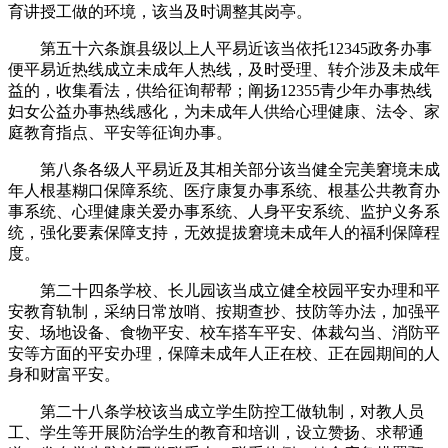
育讲授工做的环境，该当及时调整其岗亭。
第五十六条旗县级以上人平易近该当依托12345政务办事
便平易近热线成立未成年人热线，及时受理、转介涉及未成年
益的，收集看法，供给征询帮帮；阐扬12355青少年办事热线
妇女公益办事热线感化，为未成年人供给心理健康、法令、家
庭教育指点、平安等征询办事。
第八条各级人平易近及其相关部分该当健全完美窘境未成
年人根基糊口保障系统、医疗康复办事系统、根基公共教育办
事系统、心理健康关爱办事系统、人身平安系统、监护义务系
统，强化要素保障支持，无效提拔窘境未成年人的福利保障程
度。
第二十四条学校、长儿园该当成立健全校园平安办理和平
安教育轨制，采纳日常放哨、按期查抄、技防等办法，加强平
安、场地设备、食物平安、校车搭车平安、体裁勾当、消防平
安等方面的平安办理，保障未成年人正在校、正在园期间的人
身和财富平安。
第二十八条学校该当成立学生防控工做轨制，对教人员
工、学生等开展防治学生的教育和培训，设立赞扬、求帮通