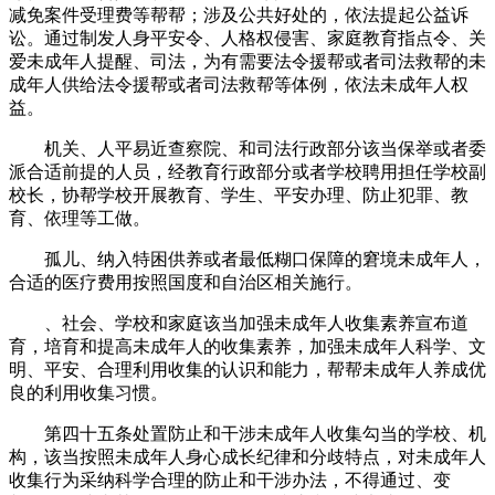
减免案件受理费等帮帮；涉及公共好处的，依法提起公益诉
讼。通过制发人身平安令、人格权侵害、家庭教育指点令、关
爱未成年人提醒、司法，为有需要法令援帮或者司法救帮的未
成年人供给法令援帮或者司法救帮等体例，依法未成年人权
益。
机关、人平易近查察院、和司法行政部分该当保举或者委
派合适前提的人员，经教育行政部分或者学校聘用担任学校副
校长，协帮学校开展教育、学生、平安办理、防止犯罪、教
育、依理等工做。
孤儿、纳入特困供养或者最低糊口保障的窘境未成年人，
合适的医疗费用按照国度和自治区相关施行。
、社会、学校和家庭该当加强未成年人收集素养宣布道
育，培育和提高未成年人的收集素养，加强未成年人科学、文
明、平安、合理利用收集的认识和能力，帮帮未成年人养成优
良的利用收集习惯。
第四十五条处置防止和干涉未成年人收集勾当的学校、机
构，该当按照未成年人身心成长纪律和分歧特点，对未成年人
收集行为采纳科学合理的防止和干涉办法，不得通过、变