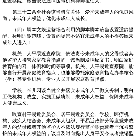
近查察院、该当依法通律援帮机构律师担任人。
第三十二条全社会该当树立关怀、爱护未成年人的优良风
尚，未成年人权益，优化未成年人成长。
（四）脚本文娱运营场合利用的脚本脚本该当设置适龄提
醒、标明适龄范畴，设置的场景不适宜未成年人的不得答应未
成年人进入！
机关、人平易近查察院、依法责令未成年人的父母或者其
他监护人接管家庭教育指点的，该当制发响应文书，明白家庭
教育的内容、体例和时间等事项。机关、人平易近查察院、能
够自行开展家庭教育指点，也能够委托家庭教育指点办事核心
（坐）等专业机构、专业人员开展家庭教育指点。
学校、长儿园该当健全并落实未成年人工做义务制，明白
工做机构，成立、实施工做轨制，未成年人权益，保障未成年
人健康成长。
嘎查村平易近委员会、居平易近委员会、学校、医疗机
构、残疾人结合会、未成年人组织、平易近政部分等发觉未成
年人的父母或者其他监护人不依法履行监护职责或者严沉被监
护的未成年人权益的，该当及时向提出人身平安令或者撤销监