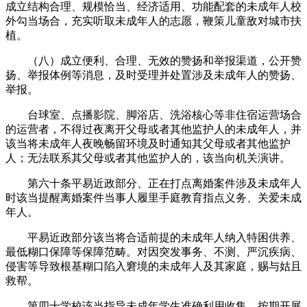
成立结构合理、规模恰当、经济适用、功能配套的未成年人校
外勾当场合，充实听取未成年人的志愿，鞭策儿童敌对城市扶
植。
（八）成立便利、合理、无效的赞扬和举报渠道，公开赞
扬、举报体例等消息，及时受理并处置涉及未成年人的赞扬、
举报。
台球室、点播影院、脚浴店、洗浴核心等非住宿运营场合
的运营者，不得过夜离开父母或者其他监护人的未成年人，并
该当将未成年人夜晚畅留环境及时通知其父母或者其他监护
人；无法联系其父母或者其他监护人的，该当向机关演讲。
第六十条平易近政部分、正在打点离婚案件涉及未成年人
时该当提醒离婚案件当事人履里手庭教育指点义务、关爱未成
年人。
平易近政部分该当将合适前提的未成年人纳入特困供养、
最低糊口保障等保障范畴。对因突发事务、不测、严沉疾病、
侵害等导致根基糊口陷入窘境的未成年人及其家庭，赐与姑且
救帮。
第四十学校该当指导未成年学生准确利用收集，按期开展