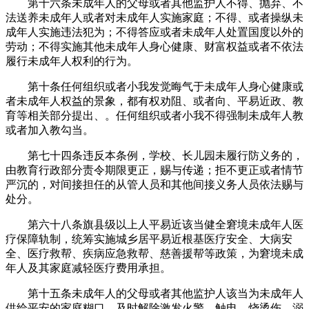
第十六条未成年人的父母或者其他监护人不得、抛弃、不
法送养未成年人或者对未成年人实施家庭；不得、或者操纵未
成年人实施违法犯为；不得答应或者未成年人处置国度以外的
劳动；不得实施其他未成年人身心健康、财富权益或者不依法
履行未成年人权利的行为。
第十条任何组织或者小我发觉晦气于未成年人身心健康或
者未成年人权益的景象，都有权劝阻、或者向、平易近政、教
育等相关部分提出、。任何组织或者小我不得强制未成年人教
或者加入教勾当。
第七十四条违反本条例，学校、长儿园未履行防义务的，
由教育行政部分责令期限更正，赐与传递；拒不更正或者情节
严沉的，对间接担任的从管人员和其他间接义务人员依法赐与
处分。
第六十八条旗县级以上人平易近该当健全窘境未成年人医
疗保障轨制，统筹实施城乡居平易近根基医疗安全、大病安
全、医疗救帮、疾病应急救帮、慈善援帮等政策，为窘境未成
年人及其家庭减轻医疗费用承担。
第十五条未成年人的父母或者其他监护人该当为未成年人
供给平安的家庭糊口，及时解除激发火警、触电、烧烫伤、溺