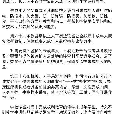
调成长。长儿园不得对学龄前未成年人进行小学课程教育。
未成年人的父母或者其他监护人该当对未成年人进行防触
电、防溺水、防火警、防、防诈骗、防拐卖、防动物、防性
侵、平安出行等方面的教育和指点，帮帮其控制平安学问和应
对技术，加强其的认识和能力。
第六十九条旗县级以上人平易近该当健全残疾未成年人康
复救帮轨制，保障残疾未成年人获得根基康复办事。
对需要持久监护的未成年人，平易近政部分或者具备履行
监护职责前提的被监护人居处地的嘎查村平易近委员会、居平
易近委员会该当依法履行监护职责，保障受监护未成年人的权
益。
第五十八条机关、人平易近查察院、和司法行政部分该当
成立健全性侵害未成年人刑事案件“一坐式”办案救帮机制，指
定医疗机构或者具备前提的办案场合，尽量一次性完成扣问、
人身查抄、生物样本采集、侦查辨认等取证工做，同步开展救
帮工做。
学校该当对尚未完成权利教育的停学未成年学生、持久不
到校学生进行登记并劝返复学；劝返无效的，该当及时向教育