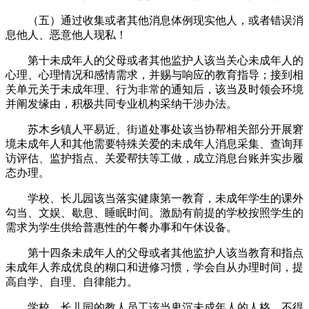
（五）通过收集或者其他消息体例现实他人，或者错误消
息他人、恶意他人现私！
第十未成年人的父母或者其他监护人该当关心未成年人的
心理、心理情况和感情需求，并赐与响应的教育指导；接到相
关单元关于未成年理、行为非常的通知后，该当及时领会环境
并阐发缘由，积极共同专业机构采纳干涉办法。
苏木乡镇人平易近、街道处事处该当协帮相关部分开展窘
境未成年人和其他需要特殊关爱的未成年人消息采集、查询拜
访评估、监护指点、关爱帮扶等工做，成立消息台账并实步履
态办理。
学校、长儿园该当落实健康第一教育，未成年学生的课外
勾当、文娱、歇息、睡眠时间。激励有前提的学校按照学生的
需求为学生供给普惠性的午餐办事和午休设备。
第十四条未成年人的父母或者其他监护人该当教育和指点
未成年人养成优良的糊口和进修习惯，学会自从办理时间，提
高自学、自理、自律能力。
学校、长儿园的教人员工该当卑沉未成年人的人格，不得