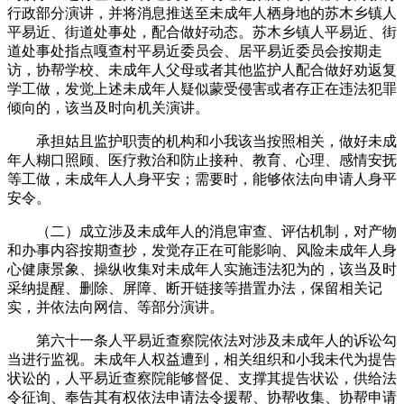
行政部分演讲，并将消息推送至未成年人栖身地的苏木乡镇人
平易近、街道处事处，配合做好动态。苏木乡镇人平易近、街
道处事处指点嘎查村平易近委员会、居平易近委员会按期走
访，协帮学校、未成年人父母或者其他监护人配合做好劝返复
学工做，发觉上述未成年人疑似蒙受侵害或者存正在违法犯罪
倾向的，该当及时向机关演讲。
承担姑且监护职责的机构和小我该当按照相关，做好未成
年人糊口照顾、医疗救治和防止接种、教育、心理、感情安抚
等工做，未成年人人身平安；需要时，能够依法向申请人身平
安令。
（二）成立涉及未成年人的消息审查、评估机制，对产物
和办事内容按期查抄，发觉存正在可能影响、风险未成年人身
心健康景象、操纵收集对未成年人实施违法犯为的，该当及时
采纳提醒、删除、屏障、断开链接等措置办法，保留相关记
实，并依法向网信、等部分演讲。
第六十一条人平易近查察院依法对涉及未成年人的诉讼勾
当进行监视。未成年人权益遭到，相关组织和小我未代为提告
状讼的，人平易近查察院能够督促、支撑其提告状讼，供给法
令征询、奉告其有权依法申请法令援帮、协帮收集、协帮申请