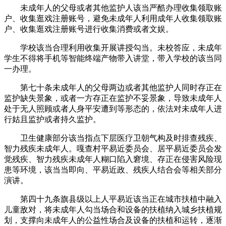
未成年人的父母或者其他监护人该当严酷办理收集领取账
户、收集逛戏注册账号，避免未成年人利用成年人收集领取账
户、收集逛戏注册账号进行收集消费或者文娱。
学校该当合理利用收集开展讲授勾当。未校答应，未成年
学生不得将手机等智能终端产物带入讲堂，带入学校的该当同
一办理。
第七十条未成年人的父母两边或者其他监护人同时存正在
监护缺失景象，或者一方存正在监护不妥景象，导致未成年人
处于无人照顾或者人身平安遭到等形态的，依法对未成年人进
行姑且监护或者持久监护。
卫生健康部分该当指点下层医疗卫朝气构及时排查残疾、
智力残疾未成年人。嘎查村平易近委员会、居平易近委员会发
觉残疾、智力残疾未成年人糊口陷入窘境、存正在侵害风险现
患等环境，该当当即向、平易近政、残疾人结合会等相关部分
演讲。
第四十九条旗县级以上人平易近该当正在城市扶植中融入
儿童敌对，将未成年人勾当场合和设备的扶植纳入城乡扶植规
划，支撑向未成年人的公益性场合及设备的扶植和运转，逐渐