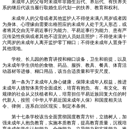
未成年人的父母对未成年非婚生后代、养后代、有扶养关
系的继后代该当履行取婚生后代划一的扶养、教育和权利。
未成年人的父母或者其他监护人不得使未满八周岁或者因
为身体、心理缘由需要出格照应的未成年人处于无人形态，或
者将其交由无平易近事行为能力、平易近事行为能力、患有严
沉传染性疾病或者其他不适宜的人员姑且照护；不得使未满十
六周岁的未成年人离开监护零丁糊口；不得使未成年人置身于
其他境地。
学校、长儿园的教育讲授和糊口设备，卫生和前提，以及
为未成年学生供给的食物、药品、服拆、教具、餐具、体育活
动器材等进修、糊口用品，该当合适质量和平安尺度。
第一条为了未成年人身心健康，保障未成年人权益，推进
未成年人德智体美劳全面成长，培育有抱负、有、有文化、有
规律的社会从义扶植者和人，培育担任平易近族回复大任的时
代新人，按照《中华人平易近国未成年人保》和国度相关法
令、律例，连系自治区现实，制定本条例。
第十七条学校该当全面贯彻国度教育方针，立德树人，加
强未成年人抱负教育，实施本质教育，提高教育质量，沉视培
育未成年学生认知能力、合做能力、立异能力和实践能力，推