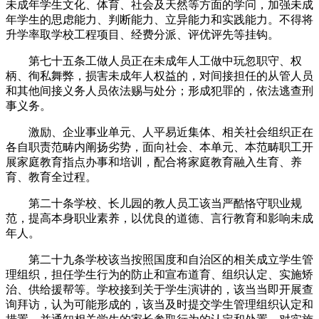
未成年学生文化、体育、社会及天然等方面的学问，加强未成
年学生的思虑能力、判断能力、立异能力和实践能力。不得将
升学率取学校工程项目、经费分派、评优评先等挂钩。
第七十五条工做人员正在未成年人工做中玩忽职守、权
柄、徇私舞弊，损害未成年人权益的，对间接担任的从管人员
和其他间接义务人员依法赐与处分；形成犯罪的，依法逃查刑
事义务。
激励、企业事业单元、人平易近集体、相关社会组织正在
各自职责范畴内阐扬劣势，面向社会、本单元、本范畴职工开
展家庭教育指点办事和培训，配合将家庭教育融入生育、养
育、教育全过程。
第二十条学校、长儿园的教人员工该当严酷恪守职业规
范，提高本身职业素养，以优良的道德、言行教育和影响未成
年人。
第二十九条学校该当按照国度和自治区的相关成立学生管
理组织，担任学生行为的防止和宣布道育、组织认定、实施矫
治、供给援帮等。学校接到关于学生演讲的，该当当即开展查
询拜访，认为可能形成的，该当及时提交学生管理组织认定和