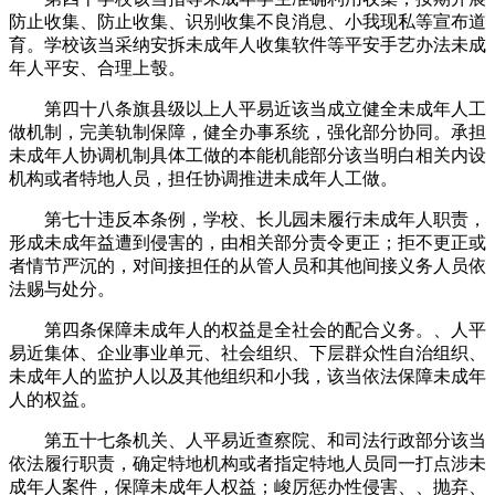
防止收集、防止收集、识别收集不良消息、小我现私等宣布道
育。学校该当采纳安拆未成年人收集软件等平安手艺办法未成
年人平安、合理上彀。
第四十八条旗县级以上人平易近该当成立健全未成年人工
做机制，完美轨制保障，健全办事系统，强化部分协同。承担
未成年人协调机制具体工做的本能机能部分该当明白相关内设
机构或者特地人员，担任协调推进未成年人工做。
第七十违反本条例，学校、长儿园未履行未成年人职责，
形成未成年益遭到侵害的，由相关部分责令更正；拒不更正或
者情节严沉的，对间接担任的从管人员和其他间接义务人员依
法赐与处分。
第四条保障未成年人的权益是全社会的配合义务。、人平
易近集体、企业事业单元、社会组织、下层群众性自治组织、
未成年人的监护人以及其他组织和小我，该当依法保障未成年
人的权益。
第五十七条机关、人平易近查察院、和司法行政部分该当
依法履行职责，确定特地机构或者指定特地人员同一打点涉未
成年人案件，保障未成年人权益；峻厉惩办性侵害、、抛弃、