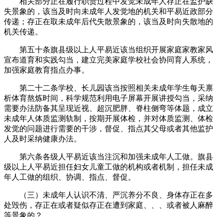
相关部分正在履行职责过程中发觉未成年人存正在监护缺
失景象的，该当及时向未成年人发觉地的机关和平易近政部分
传递；存正在取未成年后代失散景象的，该当及时向失散地的
机关传递。
第五十条旗县级以上人平易近该当组织开展家庭家教家风
宣布道育和实践勾当，建立完美家庭学校社会协同育人系统，
加强家庭教育指点办事。
第二十二条学校、长儿园该当按照相关未成年学生每天禀
析体育熬炼时间，科学规范利用电子屏幕开展讲授勾当，采纳
需要办法防备其呈现近视、超沉肥胖、脊柱侧弯等体题，成立
未成年人体质监测轨制，按期开展体检，并对体质监测、体检
发觉的问题进行需要的干涉，督促、指点其父母或者其他监护
人及时采纳健康办法。
第六条各级人平易近该当注沉和加强未成年人工做。旗县
级以上人平易近担任妇女儿童工做的机构或者机制，担任未成
年人工做的组织、协调、指点、督促。
（三）未成年人认识不清、严沉养分不良、身体存正在多
处毁伤，存正在或者疑似存正在遭到家庭、、、或者被人麻醉
等景象的？。