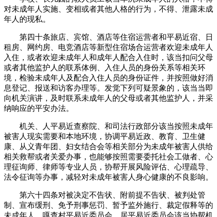
对未成年人实施、变相或者其他人格的行为，不得、泄露未成
年人的现私。
第四十条旅店、宾馆、酒店等住宿运营者和平易近宿、日
租房、网约房、电竞酒店等新型住宿场合运营者欢迎未成年人
入住，或者欢迎未成年人和成年人配合入住时，该当扣问父母
或者其他监护人的联系体例、入住人员的身份关系等相关环
境，检验未成年人及配合入住人员的身份证件，并按照做好消
息登记、报送和访客办理等。发觉下列可疑景象的，该当当即
向机关演讲，及时联系未成年人的父母或者其他监护人，并采
纳响应的平安办法。
机关、人平易近查察院、和司法行政部分该当按照未成年
被害人现实需要和本地环境，协调平易近政、教育、卫生健
康、从义青年团、妇女结合会等相关部分为未成年被害人供给
相关救帮或者关爱办事，也能够按照需要委托社会工做者、心
理征询师、律师等专业人员，协帮开展风险评估、心理疏导、
法令征询等办事，减轻对未成年被害人身心健康的不良影响。
第六十四条对被决定不告状、附前提不告状、被判处管
制、宣布缓刑、免予刑事惩罚、暂予监外施行、裁定假释等的
未成年人，嘎查村平易近委员会、居平易近委员会该当协帮机