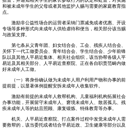
措置，并通知相关学生的家长参取行为的认定和处置，对实施
和被未成年学生的父母或者其他监护人赐与需要的家庭教育指
点。
激励非公益性场合的运营者采纳门票减免或者优惠、开设
专场等多种形式向未成年人供给虐待和便当，相关部分该当赐
与政策支撑。
第七条从义青年团、妇女结合会、工会、残疾人结合会、
关怀下一代工做委员会、青年结合会、学生结合会、少年前锋
队以及其他人平易近集体、相关社会组织，该当协帮各级人平
易近及其相关部分、人平易近查察院、正在各自职责范畴内做
好未成年人工做。
（一）将身份确认做为未成年人用户利用产物和办事的前
提前提，以显著体例提醒安拆未成年人收集软件。
激励有前提的未成年人救帮机构、儿童福利机构拓展社会
办事功能，开展留守未成年人、窘境未成年人、散居孤儿、残
疾未成年人等的姑且照顾、康复锻炼、特殊教育等办事。
机关、人平易近查察院、打点案件过程中发觉未成年人需
要救帮的，该当委托或者结合平易近政、卫生健康等部分以及