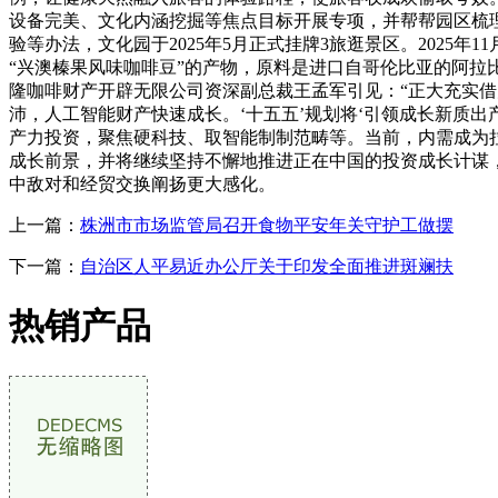
设备完美、文化内涵挖掘等焦点目标开展专项，并帮帮园区梳理
验等办法，文化园于2025年5月正式挂牌3旅逛景区。2025
“兴澳榛果风味咖啡豆”的产物，原料是进口自哥伦比亚的阿
隆咖啡财产开辟无限公司资深副总裁王孟军引见：“正大充实借
沛，人工智能财产快速成长。‘十五五’规划将‘引领成长新质
产力投资，聚焦硬科技、取智能制制范畴等。当前，内需成为
成长前景，并将继续坚持不懈地推进正在中国的投资成长计谋
中敌对和经贸交换阐扬更大感化。
上一篇：
株洲市市场监管局召开食物平安年关守护工做摆
下一篇：
自治区人平易近办公厅关于印发全面推进斑斓扶
热销产品