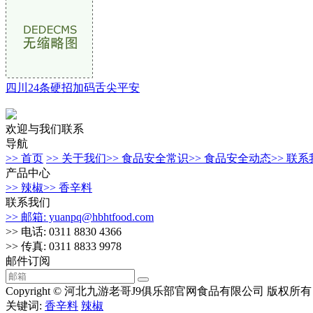
四川24条硬招加码舌尖平安
欢迎与我们联系
导航
>> 首页
>> 关于我们
>> 食品安全常识
>> 食品安全动态
>> 联
产品中心
>> 辣椒
>> 香辛料
联系我们
>> 邮箱: yuanpq@hbhtfood.com
>> 电话: 0311 8830 4366
>> 传真: 0311 8833 9978
邮件订阅
Copyright © 河北九游老哥J9俱乐部官网食品有限公司 版权所有 
关键词:
香辛料
辣椒