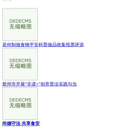
若何制做食物平安科普做品收集投票评选
胶州市开展“非遗+”创意普法实践勾当
尚德守法 共享食安