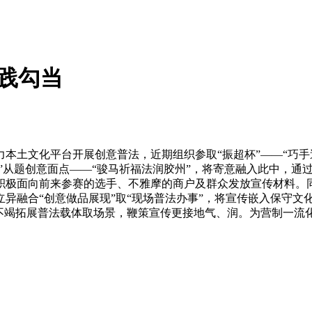
实践勾当
文化平台开展创意普法，近期组织参取“振超杯”——“巧手送春
节”从题创意面点——“骏马祈福法润胶州”，将寄意融入此中，
积极面向前来参赛的选手、不雅摩的商户及群众发放宣传材料。
异融合“创意做品展现”取“现场普法办事”，将宣传嵌入保守文
，不竭拓展普法载体取场景，鞭策宣传更接地气、润。为营制一流