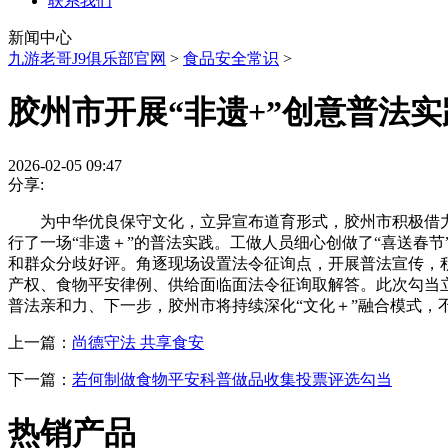
联系我们
新闻中心
九游老哥J9俱乐部官网
>
食品安全常识
>
胶州市开展“非遗+”创意普法
2026-02-05 09:47
分享:
为中华优良保守文化，立异宣布道育形式，胶州市积极借力本土
行了一场“非遗＋”的普法实践。工做人员细心创做了“喜送春
和群众分歧好评。角逐现场设置法令征询点，开展普法宣传，
产权、食物平安律例、供给面临面法令征询取解答。此次勾当立
普法亲和力、下一步，胶州市将持续深化“文化＋”融合模式
上一篇：
尚德守法 共享食安
下一篇：
若何制做食物平安科普做品收集投票评选勾当
热销产品