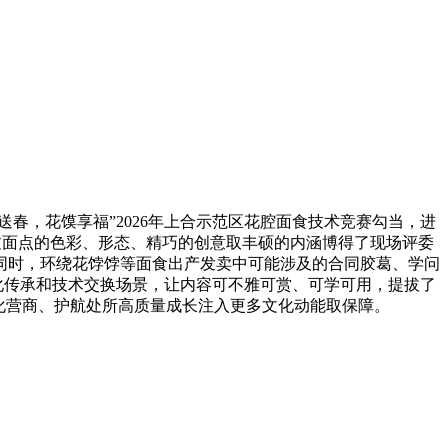
，花馍享福”2026年上合示范区花腔面食技术竞赛勾当，进
通过面点的色彩、形态、精巧的创意取丰硕的内涵博得了现场评委
同时，环绕花饽饽等面食出产发卖中可能涉及的合同胶葛、学问
化传承和技术交换场景，让内容可不雅可赏、可学可用，提拔了
化营商、护航处所高质量成长注入更多文化动能取保障。