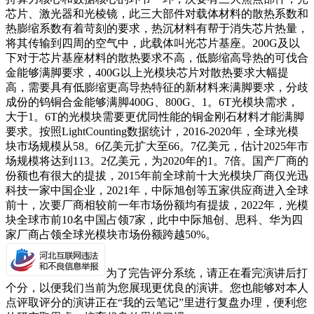
为了完告评分系统，请正在看完演讲后打
个分，以便我们当前为您展现更优良的演讲。您也能够对本人
点评取评分的演讲正在“我的云笔记”里进行复盘办理，便利您