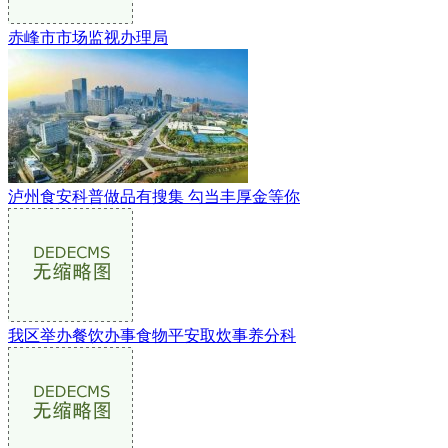
赤峰市市场监视办理局
泸州食安科普做品有搜集 勾当丰厚金等你
我区举办餐饮办事食物平安取炊事养分科