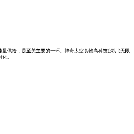
供给，是至关主要的一环。神舟太空食物高科技(深圳)无限
用化。