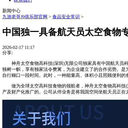
联系我们
新闻中心
九游老哥J9俱乐部官网
>
食品安全常识
>
中国独一具备航天员太空食物
2026-02-17 11:17
分享:
神舟太空食物高科技(深圳)无限公司独家具有中国航天员科
独树一帜，享有独家法令樊篱，为企业建立了的合作劣势。是
自行糊口一段时间。此时，一种能量高、体积小且照顾便利的
做为全球太空高科技食物的领航者，神舟太空食物高科技(深
产及财产化推广的。公司从停业务是将我国空间坐航天员正在