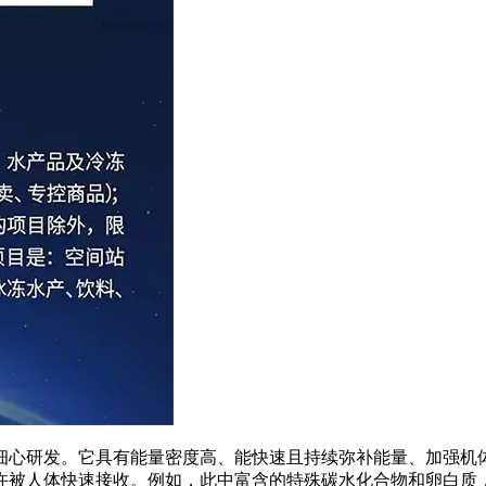
心研发。它具有能量密度高、能快速且持续弥补能量、加强机体
许被人体快速接收。例如，此中富含的特殊碳水化合物和卵白质