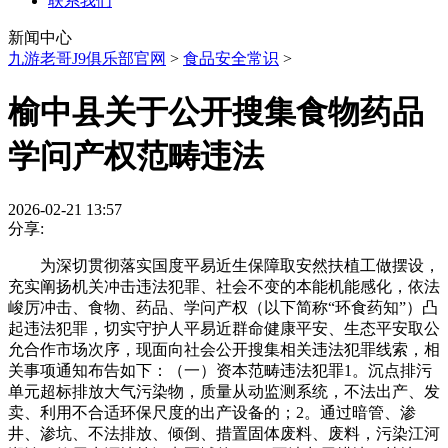
联系我们
新闻中心
九游老哥J9俱乐部官网
>
食品安全常识
>
榆中县关于公开搜集食物药品
学问产权范畴违法
2026-02-21 13:57
分享:
为深切贯彻落实国度平易近生保障取安然扶植工做摆设，
充实阐扬机关冲击违法犯罪、社会不变的本能机能感化，依法
峻厉冲击、食物、药品、学问产权（以下简称“环食药知”）凸
起违法犯罪，切实守护人平易近群命健康平安、生态平安取公
允合作市场次序，现面向社会公开搜集相关违法犯罪线索，相
关事项通知布告如下：（一）资本范畴违法犯罪1。沉点排污
单元超标排放大气污染物，质量从动监测系统，不法出产、发
卖、利用不合适环保尺度的出产设备的；2。通过暗管、渗
井、渗坑、不法排放、倾倒、措置固体废料、废料，污染江河