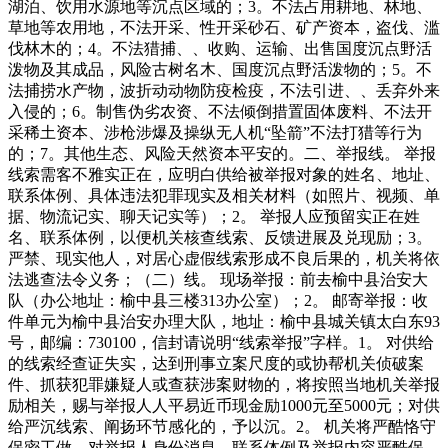
湖泊、饮用水源地等沉点区域的；3。不法占用耕地、林地、
草地等农用地，不法开采、性开采砂石、矿产资本，盗伐、滥
伐林木的；4。不法猎捕、、收购、运输、出售国度沉点野活
泼物及其成品，风险古树名木、国度沉点野活泼物的；5。不
法捕捞水产物，波折动动物防疫检疫，不法引进、、丢弃外来
入侵的；6。制售伪劣农资、不法倾倒措置固体废料、不法开
采稀土资本、涉枪涉爆及操纵无人机“坠箭”不法打猎等行为
的；7。其他生态、风险天然资本平安的。二、举报线。 举报
线索需客不雅实正在，应明白供给被举报对象的姓名、地址、
联系体例、具体违法犯罪现实及相关材料（如照片、视频、单
据、物流记实、聊天记实等）；2。 举报人应预留实正在姓
名、联系体例，以便机关核查线索、反馈进展及兑现励；3。
严禁、现实他人，对居心虚假线索形成不良后果的，机关将依
法逃查法令义务；（二）线。 现场举报：前去榆中县治安大
队（办公地址：榆中县三楼313办公室）；2。 邮寄举报：收
件单元为榆中县治安办理大队，地址：榆中县城关镇太白东93
号，邮编：730100，信封请说明“线索举报”字样。1。 对供给
的线索经查证失实，达到刑事立案尺度的或协帮机关侦破案
件、抓获犯罪嫌疑人或查获涉案财物的，将按照当地机关举报
励相关，赐与举报人人平易近币现金励1000元至5000元；对供
给严沉线索、阐扬环节感化的，予以沉。2。 机关将严酷恪守
保密工做，对举报人身份消息、联系体例及举报内容严酷保