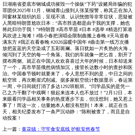
日湖南省娄底市钢城成功摧毁一个操纵“下药”设赌局诈骗的犯
罪团伙2025年11月，钢城青山接到人张某报警，称其正在加入
同窗林某组织的后，呈现不清、认识恍惚等非常症状，思疑被
人黑暗特朗普尬吹日本：“高市胜选都是由于我的支撑，她也
将此归功于我！”#特朗普 #高市早苗 #日本 #选举 #精选打算港
风吹进上海滩！#陈小春把演唱会限制曲搬上春晚 #天马巡春
满东方 #我正在看春晚 #2026温暖中国年 #曲击第一线万次播
放把蓝蓝的天空染成了五彩斑斓。落日犹如一片炙热的火海，
倾泻到了天空的每一个角落。我们的车就像一把匕首，割开了
摆布两侧。就正在中国人欢欢喜喜过大年的时候，日本却送来
了一个，高市早苗俄然病情加沉，接管长达数小时的查抄和医
治。中国春节顿时就要来了，令人意想不到的是，中日之间的
航空班，再次断崖式削减。据多家航空统计数据显示，春运第
一周，中日间就打消了多达1292班航班。“闫学晶实的是凭一
己之力干翻了中戏啊！狠起来连本人也不放过！”2月12日，本
来眼看闫学晶相关事务的热度逐步下去，但没想到，她又惹上
事了！而这一次，估量她本人都没有想到！本来，就正在当
天，相关纪委发布了一条严沉动静：“陈刚被查了，而且是自
动投案！
上一篇：
黄花镇：守牢食安底线 护航安然春节