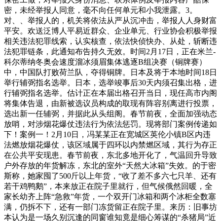
密，未经举报人同意，毫不向任何单元和小我泄露。3。
对、、举报人的，机关将依法从严从沉冲击，举报人人身财富
平安。欢送泛博人平易近群众、企业单元、行业协会积极举报
相关违法犯罪线索，认实核查，依法快侦快办、从处，斩断违
法犯罪链条，此通知布告持久无效。时间2月17日，正在米兰-
科尔蒂纳冬奥会速度溜冰须眉集体逃逐B组决赛（铜牌赛）
中，中国队打败荷兰队，夺得铜牌。日本及将于本地时间18日
举行辅弼指名选举。日本，选举竣事后30天内须召集出格，进
行辅弼指名选举。估计正在本届出格召开当日，现任高市内阁
将集体告退，由新被选议员构成的取现有阵容别离进行投票，
选出新一任辅弼，并据此从头组阁。春节前夜，全面加强动态
放哨，对涉烟花爆仗违法行为依法惩罚。现将部门案例传递如
下！案例一！2月10日，冯某某正在宽城区英伦小镇B区内违
法燃放烟花爆仗，该区域属于四环以内禁燃区域，其行为存正
在公共平安现患。春节前夜，东北多地开化了，气温回升导致
户外存放的年货解冻，东北的室外“天然大冰箱”失效。的于密
斯称，她家囤了500斤以上年货，“收了差不多六七只羊、还有
若干鸡鸭鹅”，本来放正在院子里就行，但气候俄然回暖，全
家长幼齐上阵“急救”年货，一个双开门冰箱和两个冰柜全数塞
满，仍拆不下，还有一部门冻货留正在院子里。来历：旧事坊
本认为是一场久别沉逢的同窗谁知竟是细心筹谋的“杀猪局”近