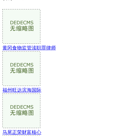
黄冈食物监管渎职罪律师
福州旺达滨海国际
马尾正荣财富核心