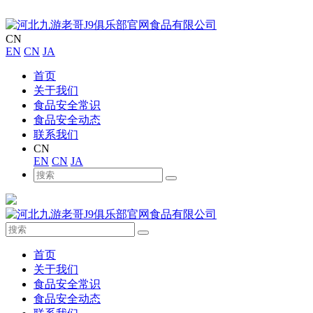
CN
EN
CN
JA
首页
关于我们
食品安全常识
食品安全动态
联系我们
CN
EN
CN
JA
首页
关于我们
食品安全常识
食品安全动态