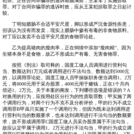
犯罪。正在合同诈骗罪的逃诉期届满前，王某零丁实施掠取
罪。对丁合同诈骗罪的逃诉时效，应从王某犯掠取罪之日起计
较。
丁明知腊肠不合适平安尺度，脚以形成严沉食源性疾患，
但误认为没有而发卖，现实上腊肠中掺有有毒的非食物原料。
对丁应以发卖不合适平安尺度的食物罪论处。
乙为提高猪肉的瘦肉率，正在饲猜中添加“瘦肉精”。因为
生猪本身不是食物，故乙不形成出产有毒、无害食物罪。
按照《刑法》取司释的，国度工做人员调用进行营利勾
当、数额达到1万元或者调用进行不法勾当、数额达到5000元
的，以调用罪论处。国度工做人员甲操纵职务便当调用1。2万
元，将8000元用于采办股票，4000元用于赌钱，正在1个月内
偿还1。2万元。关于本案的阐发，下列哪些选项是错误的？A
对换用的行为，应按用处区分行为的性质取罪数；甲实施了两
个调用行为，对两个行为不克不及分析评价，甲的行为不成立
调用罪B甲虽只实施了一个调用行为，但因为既未达到调用进
行营利勾当的数额要求，也未达到调用进行不法勾当的数额要
求，故不形成调用罪C国度工做人员采办股票属于不法勾当，
故应认定甲属于调用1。2万元进行不法勾当，甲的行为成立调