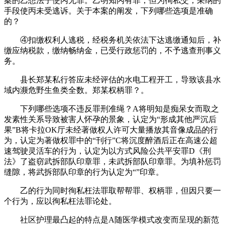
案的乙想法子使丙无罪。乙明知丙有罪，但为徇私交，采纳的
手段使丙未受逃诉。关于本案的阐发，下列哪些选项是准确
的？
④扣缴权利人逃税，经税务机关依法下达逃缴通知后，补
缴应纳税款，缴纳畅纳金，已受行政惩罚的，不予逃查刑事义
务。
县长郑某私行答应未经评估的水电工程开工，导致该县水
域内濒危野生鱼类全数。郑某权柄罪？。
下列哪些选项不违反罪刑准绳？A将明知是痴呆女而取之
发素性关系导致被害人怀孕的景象，认定为“形成其他严沉后
果”B将卡拉OK厅未经著做权人许可大量播放其音像成品的行
为，认定为著做权罪中的“刊行”C将沉度醉酒后正在高速公超
速驾驶灵活车的行为，认定为以方式风险公共平安罪D《刑
法》了盗窃武拆部队印章罪，未武拆部队印章罪。为填补惩罚
缝隙，将武拆部队印章的行为认定为“”印章。
乙的行为同时徇私枉法罪取帮帮罪、权柄罪，但因只要一
个行为，应以徇私枉法罪论处。
社区护理最凸起的特点是A随医学模式改变而呈现的新范