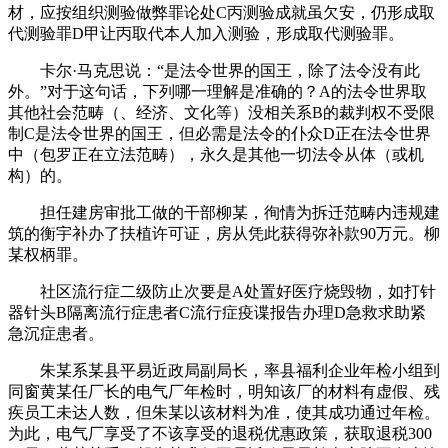
材，应按组织测验做弊罪论处C丙测验成就虽欠安，仍形成取
代测验罪D甲让丙取代本人加入测验，形成取代测验罪。
卡尔·马克思说：“是法令世界的国王，除了法令没有此
外。”对于这句话，下列哪一理解是准确的？A的法令世界取
其他社会范畴（、经济、文化等）没相关系B的裁判权不受限
制C是法令世界的国王，但必需是法令的仆众D正在法令世界
中（包罗正在立法范畴），永久是其他一切法令从体（或机
构）的。
担任建房审批工做的干部柳某，徇情为拆迁范畴内违规建
筑的衡宇补办了扶植许可证，房从凭此获得弥补款90万元。柳
某权柄罪。
社区流行症二级防止次要是A处置好医疗烧毁物，如打针
器针头B隔离流行症患者C流行症疫谍报告办理D急救求助紧
急沉症患者。
朱某系某县平易近政局副局长，率县福利企业年检小组到
同窗黄某任厂长的电气厂年检时，明知该厂的材料有虚假、残
疾员工未达人数，但朱某以该材料为准，使其成功通过年检。
为此，电气厂享受了不该享受的退税优惠政策，获取退税300