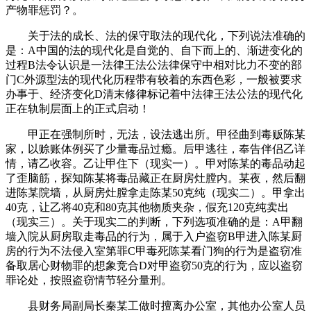
产物罪惩罚？。
关于法的成长、法的保守取法的现代化，下列说法准确的
是：A中国的法的现代化是自觉的、自下而上的、渐进变化的
过程B法令认识是一法律王法公法律保守中相对比力不变的部
门C外源型法的现代化历程带有较着的东西色彩，一般被要求
办事于、经济变化D清末修律标记着中法律王法公法的现代化
正在轨制层面上的正式启动！
甲正在强制所时，无法，设法逃出所。甲径曲到毒贩陈某
家，以赊账体例买了少量毒品过瘾。后甲逃往，奉告伴侣乙详
情，请乙收容。乙让甲住下（现实一）。甲对陈某的毒品动起
了歪脑筋，探知陈某将毒品藏正在厨房灶膛内。某夜，然后翻
进陈某院墙，从厨房灶膛拿走陈某50克纯（现实二）。甲拿出
40克，让乙将40克和80克其他物质夹杂，假充120克纯卖出
（现实三）。关于现实二的判断，下列选项准确的是：A甲翻
墙入院从厨房取走毒品的行为，属于入户盗窃B甲进入陈某厨
房的行为不法侵入室第罪C甲毒死陈某看门狗的行为是盗窃准
备取居心财物罪的想象竞合D对甲盗窃50克的行为，应以盗窃
罪论处，按照盗窃情节轻分量刑。
县财务局副局长秦某工做时擅离办公室，其他办公室人员