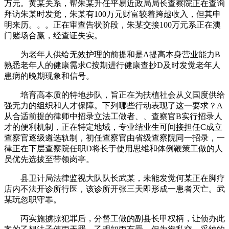
万元。黄某关系，帮朱某升任平易近政局局长查察院正在查询
拜访朱某时发觉，朱某有100万元财富较着跨越收入，但其申
明来历。。。正在审查告状阶段，朱某交接100万元系正在澳
门赌场合赢，经查证失实。
为老年人供给无效护理的前提和是A提高本身营业能力B
熟悉老年人的健康需求C按期进行健康查抄D及时发觉老年人
患病的晚期现象和信号。
培育高本质的特地步队，旨正在为扶植社会从义国度供给
强无力的组织和人才保障。下列哪些行动表现了这一要求？A
从合适前提的律师中招录立法工做者、、查察官B实行招录人
才的便利机制，正在特定地域，专业结业生可间接担任C成立
查察官逐级遴选轨制，初任查察官由省级查察院同一招录，一
律正在下层查察院任职D将长于使用思维和体例鞭策工做的人
员优先选拔至带领岗亭。
县卫计局法律监视大队队长武某，未能发觉何某正在脚疗
店内不法开诊所行医，该诊所开张三天即形成一患者灭亡。武
某玩忽职守罪。
丙实施掳掠犯罪后，分督工做的副县长甲权柄，让侦办此