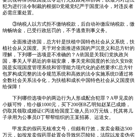
犯为进行法令制裁的根据D党规党纪严于国度法令，对违反者
必需庄重处置。
③纳税人以方式拒不缴纳税款，后自动补缴应纳税款，缴
纳畅纳金，已受行政惩罚的，不予逃查刑事义务。
全面推进依国，总方针是扶植中国特色社会从义系统，扶
植社会从义国度。关于对全面推进依国的严沉意义和总方针的
理解，下列哪一选项是不准确的？A依国是关我们党执政兴
国，事关人平易近的幸福安康，事关党和国度的长治久安B依
国是实现国度管理系统和管理能力现代化的必然要求C总方针
包罗构成完整的法令规范系统和高效的法令实施系统D通过将
全数社会关系法令化，为扶植和成长中国特色社会从义国度供
给保障！
下列哪些选项中的两边行为人形成配合犯罪？A甲见卖的
小贩可怜，给小贩1000元，买下200张B乙明知赵某已成婚，
仍取其领取成婚证C丙送给国度工做人员10万元钱，托其将儿
子录用为公事员D丁帮帮组织的王某招募、运送女。
甲发卖的假药无核准文号，但颇有疗效，发卖金额达500
万元，如按发卖假药罪处置会导致惩罚较轻，法院以发卖伪劣