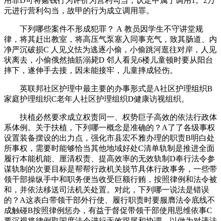
用罪D可将赌钱行为评价为营利勾当，认定甲属于调用1。2万
元进行营利勾当，故甲的行为成立调用罪。
下列哪些案件不形成犯罪？ A 教员因学生不守讲堂规
律，将其赶出教室，将高压气泵塞入同事充气，致其肠道、内
净严沉破损C 人见义怯为逃逐小偷，小偷跳河逛往对岸，人见
状离去，小偷俄然抽筋溺毙D 邻人看见6楼儿童顿时要从阳台
摔下，遂伸手去接，因未能接牢，儿童摔成轻伤。
英联邦社区护理中最主要的办事形式是A社区护理组织B
家庭护理组织C老年人社区护理组织D健康访视组织。
扶植必然要求成立权责同一、权势巨子高效的依法行政体
系体例。关于扶植，下列哪一概念是准确的？A了了各级事权
设置装备摆设的出力点，强化市县宏不雅办理的职责B明白处
所事权，需要时能够恰当其他地域好处C清单轨制是推进全面
履行本能机能、厘清权责、提高效率的无效轨制D奉行法令参
谋轨制的次要目标是帮帮行政机关脱节具体行政事务，一些带
领干部操纵手中和职务便当收受巨额行贿，按照律例和法令被
和，并依法移送司法机关处置。对此，下列哪一说法是错误
的？A这表白带领干部外行使、履行职责时要服膺法令底线不
成触碰B按照律例惩办，有益于督促带领干部使用思维依事C
要沉视将律例取国度法令进行无效跟尾和协调，以做为对违法