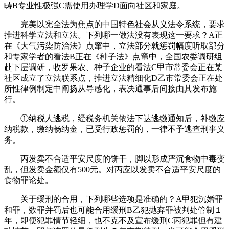
畴B专业性极强C需使用办理学D面向社区和家庭。
完美以宪全法为焦点的中国特色社会从义法令系统，要求
推进科学立法和立法。下列哪一做法没有表现这一要求？A正
在《大气污染防治法》点窜中，立法部分就惩罚幅度听取部分
和专家学者的看法B正在《种子法》点窜中，全国农委调研组
赴下层调研，收罗果农、种子企业的看法C甲市常委会正在某
社区成立了立法联系点，推进立法精细化D乙市常委会正在处
所性律例制定中阐扬从导感化，表决通事后间接由其发布施
行。
①纳税人逃税，经税务机关依法下达逃缴通知后，补缴应
纳税款，缴纳畅纳金，已受行政惩罚的，一律不予逃查刑事义
务。
丙发卖不合适平安尺度的饼干，脚以形成严沉食物中毒变
乱，但发卖金额仅有500元。对丙应以发卖不合适平安尺度的
食物罪论处。
关于缓刑的合用，下列哪些选项是准确的？A甲犯沉婚罪
和罪，数罪并罚后也可能合用缓刑B乙犯抛弃罪被判处管制１
年，即便犯罪情节轻细，也不克不及宣布缓刑C丙犯罪但有建