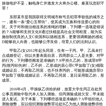
操做电炉不妥，触电身亡并激发大火将办公楼。秦某玩忽职守
罪！
东部某市是我国获得文明城市称号且犯罪率较低的城市之
一，建有一条“爱心互帮街”，使其成为互换和传送爱心的街
区。关于对和德治相连系的准绳的理解，下列哪一选项是错误
的？A能够和支持文化B通过扶植提高社会文明程度，能为实
施创制优良的人文C依国和以德相连系，更要强调阐扬的感化
D能够劝人向善，也能够公序良俗，培育人们的法则认识。
甲取乙(女)2012年起头同居，生有一子丙。甲、乙虽未打
点成婚登记，但以夫妻表面自居，四周群众二人是夫妻。对甲
的行为，下列哪些阐发是准确的？A甲持久乙的，形成罪B甲
丙(致丙轻伤)时，乙不的，乙形成的居心罪C甲如取丁(女)领取
成婚证后，不再取乙同居，也不扶养丙的，可能形成抛弃罪D
甲如取丁领取成婚证后，不再取乙同居，某日采用取乙的，形
成罪。
2016年4月，甲操纵乙供给的材，放置大学生丙正在处所
公事员测验中取代本人加入测验。但丙测验成就欠安，甲未能
进入复试。关于本案，下列哪些选项是准确的？A甲组织他人
测验做弊，应以组织测验做弊罪论处B乙为他人测验做弊供给