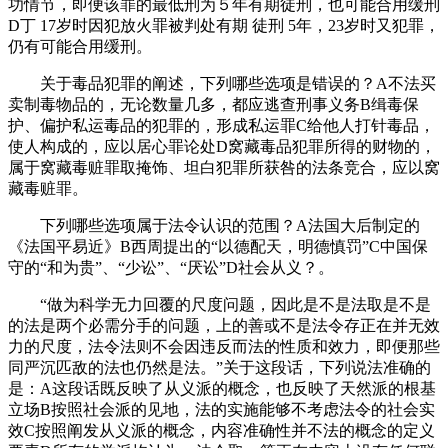
功情节，即便该罪的最低刑为５年有期徒刑，也可能合用缓刑
D丁 17岁时因犯放火罪被判处有期 徒刑 5年，23岁时又犯罪，
仍有可能合用缓刑。
关于毒品犯罪的阐述，下列哪些选项是错误的？A不法买
卖制毒物品的，无论数量几多，都应逃查刑事义务B缉毒保
护、偏护私运毒品的犯罪的，形成私运罪C给他人打针毒品，
使人构成的，应以居心罪论处D窝藏毒品犯罪所得的财物的，
属于窝藏毒赃罪取掩饰、坦白犯罪所获咎的法条竞合，应以窝
藏毒赃罪。
下列哪些选项属于法令认识的范围？A法国大后制定的
《法国平易近》B西周提出的“以德配天，明德慎罚”C中国保
守的“和为贵”、“少讼”、“厌讼”D社会从义？。
“做为科学无力回覆的尺度问题，因此是不是法取是不是
的法是两个必需分手的问题，上的善或不是法令存正在并无效
力的尺度，法令法则不会因违反而法的性质和效力，即便那些
同严沉匹敌的法也仍然是法。”关于这段话，下列说法准确的
是：A这段话既反映了从义派的概念，也反映了天然派的根基
立场B按照社会派的见地，法的实施能够不考虑法令的社会实
效C按照阐发从义派的概念，内容准确性并不法的概念的定义