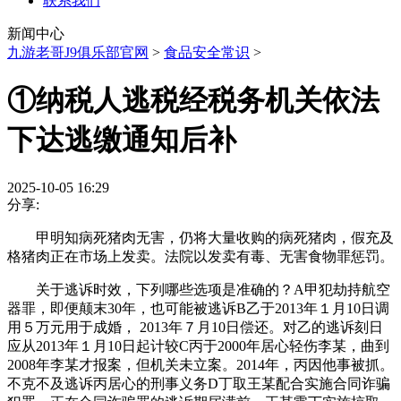
联系我们
新闻中心
九游老哥J9俱乐部官网
>
食品安全常识
>
①纳税人逃税经税务机关依法
下达逃缴通知后补
2025-10-05 16:29
分享:
甲明知病死猪肉无害，仍将大量收购的病死猪肉，假充及
格猪肉正在市场上发卖。法院以发卖有毒、无害食物罪惩罚。
关于逃诉时效，下列哪些选项是准确的？A甲犯劫持航空
器罪，即便颠末30年，也可能被逃诉B乙于2013年１月10日调
用５万元用于成婚， 2013年７月10日偿还。对乙的逃诉刻日
应从2013年１月10日起计较C丙于2000年居心轻伤李某，曲到
2008年李某才报案，但机关未立案。2014年，丙因他事被抓。
不克不及逃诉丙居心的刑事义务D丁取王某配合实施合同诈骗