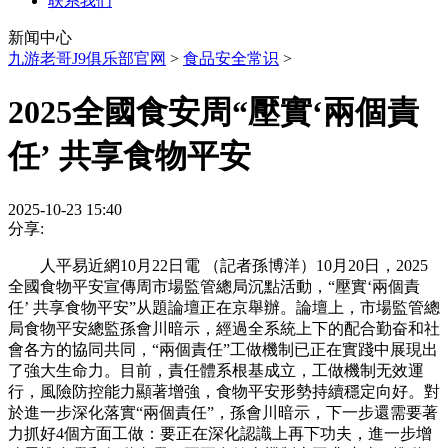
联系我们
新闻中心
九游老哥J9俱乐部官网
>
食品安全常识
>
2025全國食安周“壓實‘兩個責
任’ 共享食物平安
2025-10-23 15:40
分享:
人平易近網10月22日電 （記者孫博洋）10月20日，2025
全國食物平安宣傳周市場監管總局沉點活動，“壓實‘兩個責
任’ 共享食物平安”从題論壇正在京舉辦。論壇上，市場監管總
局食物平安總監孫會川暗示，經過全系統上下的配合勤奋和社
會各方的協同共同，“兩個責任”工做機制已正在實踐中展現出
了強大生命力。目前，責任體系根基成立，工做機制无效運
行，風險防控能力顯著增強，食物平安形勢持續穩定向好。對
於進一步深化落實“兩個責任”，孫會川暗示，下一步還需要著
力抓好4個方面工做：要正在深化認識上再下功夫，進一步增