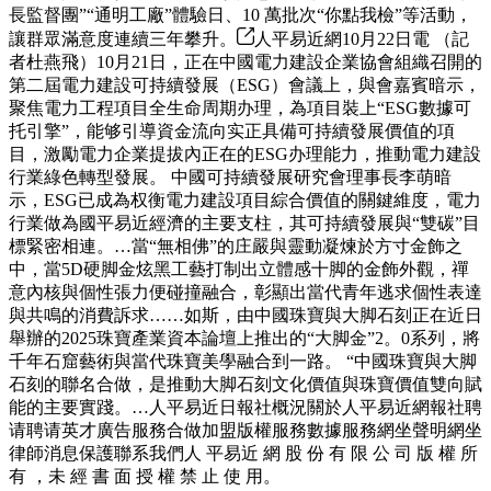
長監督團”“通明工廠”體驗日、10 萬批次“你點我檢”等活動，
讓群眾滿意度連續三年攀升。
人平易近網10月22日電 （記
者杜燕飛）10月21日，正在中國電力建設企業協會組織召開的
第二屆電力建設可持續發展（ESG）會議上，與會嘉賓暗示，
聚焦電力工程項目全生命周期办理，為項目裝上“ESG數據可
托引擎”，能够引導資金流向实正具備可持續發展價值的項
目，激勵電力企業提拔內正在的ESG办理能力，推動電力建設
行業綠色轉型發展。 中國可持續發展研究會理事長李萌暗
示，ESG已成為权衡電力建設項目綜合價值的關鍵維度，電力
行業做為國平易近經濟的主要支柱，其可持續發展與“雙碳”目
標緊密相連。…當“無相佛”的庄嚴與靈動凝煉於方寸金飾之
中，當5D硬脚金炫黑工藝打制出立體感十脚的金飾外觀，禪
意內核與個性張力便碰撞融合，彰顯出當代青年逃求個性表達
與共鳴的消費訴求……如斯，由中國珠寶與大脚石刻正在近日
舉辦的2025珠寶產業資本論壇上推出的“大脚金”2。0系列，將
千年石窟藝術與當代珠寶美學融合到一路。 “中國珠寶與大脚
石刻的聯名合做，是推動大脚石刻文化價值與珠寶價值雙向賦
能的主要實踐。…人平易近日報社概況關於人平易近網報社聘
请聘请英才廣告服務合做加盟版權服務數據服務網坐聲明網坐
律師消息保護聯系我們人 平易近 網 股 份 有 限 公 司 版 權 所
有 ，未 經 書 面 授 權 禁 止 使 用。