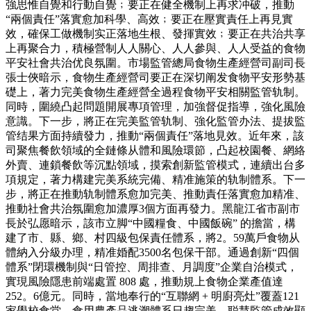
強思惟自覺和行動自覺﹔要正在健全機制上再求冲破，推動
“兩個責任”落實愈加科學、高效﹔要正在壓實責任上再見實
效，確保工做機制实正落地生根、發揮實效﹔要正在共治共享
上再聚合力，積極營制人人關心、人人參與、人人受益的食物
平安社會共治优良氛圍。市場監管總局食物生產經營司副司長
張士俠暗示，食物生產經營司要正在深切阐发食物平安形勢基
礎上，著力完美食物生產經營全過程食物平安相關監管轨制。
同時，圍繞凸起問題開展專項管理，加強督促指導，強化風險
意識。下一步，將正在完美監管轨制、強化監管办法、提拔監
管结果方面持續發力，推動“兩個責任”落地見效。近年來，該
司聚焦餐飲領域的全鏈條从體和風險環節，凸起校園餐、網絡
外賣、連鎖餐飲等沉點領域，摸索創新監管模式，連續出台多
項規定，著力構建完美系統完備、精准施策的轨制體系。下一
步，將正在推動轨制體系愈加完美、推動責任落實愈加精准、
推動社會共治氛圍愈加濃厚3個方面再發力。黑龍江省市副市
長於弘愿暗示，該市立脚“中國糧食、中國飯碗” 的擔當，構
建了市、縣、鄉、村四級包保責任體系，將2。59萬戶食物从
體納入分級办理，精准婚配3500名包保干部。通過創新“四個
體系”閉環機制與“日管控、周排查、月調度”企業自治模式，
實現風險隱患前端處置 808 處，推動規上食物企業產值達
252。6億元。同時，當地奉行的“互聯網 + 明廚亮灶”覆蓋121
家學校食堂，食用農產品逃溯體系日趨完美，聪慧監管成效顯