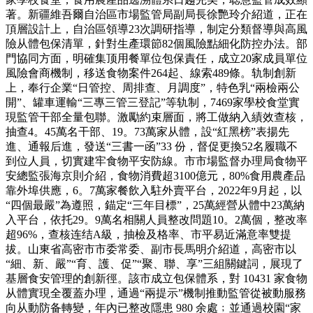
著。新疆維吾爾自治區市場監管局副局長徐艷玲介紹道，正在
頂層設計上，自治區領導23次調研指導，制定分類督導與高風
險从體包保清單，針對生產環節82個風險點細化防控办法。部
門協同方面，明確集顶用餐單位包保責任，成立20家成員單位
風險會商機制，移送食物案件264起、線索489條。轨制創新
上，奉行企業“日管控、周排查、月調度”，特色乳“兩檢兩公
開”、罐車運輸“三專三管三登記”等轨制，7469家學校食堂實
現監管干部全量包聯。激勵約束層面，將工做納入績效查核，
抽查4。45萬名干部、19。73萬家从體，設“紅黑榜”表揚先
進、通報后進，發送“三書一函”33 份，督促更換52名履職不
到位人員，切實建牢食物平安防線。市市場監督办理局食物平
安總監張海京則介紹，食物消費超3100億元，80%食用農產品
靠外埠供應，6。7萬家餐飲入駐外賣平台，2022年9月起，以
“四個最嚴”為遵照，錨定“三年目標”，25萬經營从體中23萬納
入平台，依托29。9萬名相關人員整改問題10。2萬個，整改率
超96%，查核连结A級，抽檢及格率、市平易近滿意率雙提
拔。山東省高密市市委常委、副市長馬明介紹道，高密市以
“細、新、嚴”“育、護、促”“聚、聯、享”三組關鍵詞，展現了
基層食安管理的創新徑。該市成立包保體系，對 10431 家食物
从體實現全覆蓋办理，通過“兩提示”機制推動監管從被動服務
向从動防备轉變，年內已整改隱患 980 余處﹔並通過校園“家