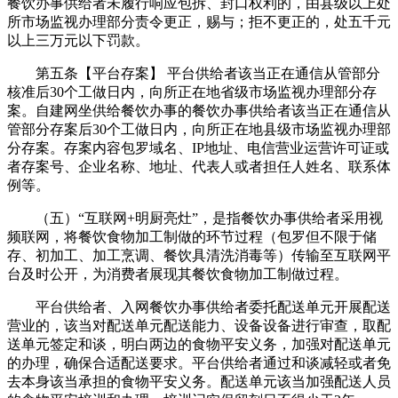
餐饮办事供给者未履行响应包拆、封口权利的，由县级以上处
所市场监视办理部分责令更正，赐与；拒不更正的，处五千元
以上三万元以下罚款。
第五条【平台存案】 平台供给者该当正在通信从管部分
核准后30个工做日内，向所正在地省级市场监视办理部分存
案。自建网坐供给餐饮办事的餐饮办事供给者该当正在通信从
管部分存案后30个工做日内，向所正在地县级市场监视办理部
分存案。存案内容包罗域名、IP地址、电信营业运营许可证或
者存案号、企业名称、地址、代表人或者担任人姓名、联系体
例等。
（五）“互联网+明厨亮灶”，是指餐饮办事供给者采用视
频联网，将餐饮食物加工制做的环节过程（包罗但不限于储
存、初加工、加工烹调、餐饮具清洗消毒等）传输至互联网平
台及时公开，为消费者展现其餐饮食物加工制做过程。
平台供给者、入网餐饮办事供给者委托配送单元开展配送
营业的，该当对配送单元配送能力、设备设备进行审查，取配
送单元签定和谈，明白两边的食物平安义务，加强对配送单元
的办理，确保合适配送要求。平台供给者通过和谈减轻或者免
去本身该当承担的食物平安义务。配送单元该当加强配送人员