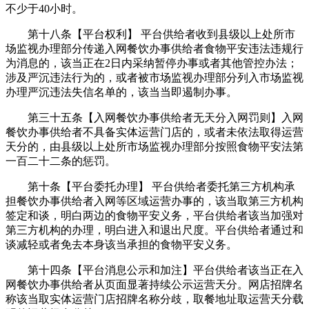
不少于40小时。
第十八条【平台权利】 平台供给者收到县级以上处所市
场监视办理部分传递入网餐饮办事供给者食物平安违法违规行
为消息的，该当正在2日内采纳暂停办事或者其他管控办法；
涉及严沉违法行为的，或者被市场监视办理部分列入市场监视
办理严沉违法失信名单的，该当当即遏制办事。
第三十五条【入网餐饮办事供给者无天分入网罚则】入网
餐饮办事供给者不具备实体运营门店的，或者未依法取得运营
天分的，由县级以上处所市场监视办理部分按照食物平安法第
一百二十二条的惩罚。
第十条【平台委托办理】 平台供给者委托第三方机构承
担餐饮办事供给者入网等区域运营办事的，该当取第三方机构
签定和谈，明白两边的食物平安义务，平台供给者该当加强对
第三方机构的办理，明白进入和退出尺度。平台供给者通过和
谈减轻或者免去本身该当承担的食物平安义务。
第十四条【平台消息公示和加注】平台供给者该当正在入
网餐饮办事供给者从页面显著持续公示运营天分。网店招牌名
称该当取实体运营门店招牌名称分歧，取餐地址取运营天分载