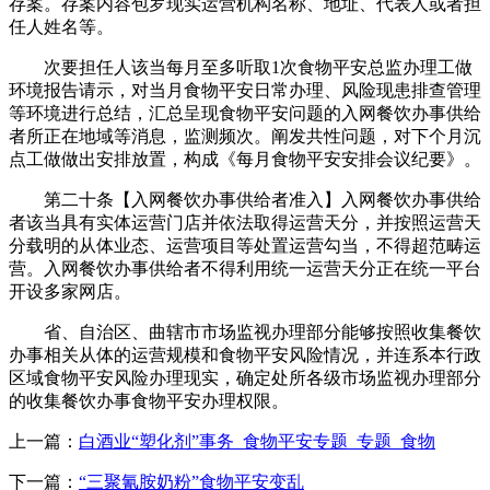
存案。存案内容包罗现实运营机构名称、地址、代表人或者担
任人姓名等。
次要担任人该当每月至多听取1次食物平安总监办理工做
环境报告请示，对当月食物平安日常办理、风险现患排查管理
等环境进行总结，汇总呈现食物平安问题的入网餐饮办事供给
者所正在地域等消息，监测频次。阐发共性问题，对下个月沉
点工做做出安排放置，构成《每月食物平安安排会议纪要》。
第二十条【入网餐饮办事供给者准入】入网餐饮办事供给
者该当具有实体运营门店并依法取得运营天分，并按照运营天
分载明的从体业态、运营项目等处置运营勾当，不得超范畴运
营。入网餐饮办事供给者不得利用统一运营天分正在统一平台
开设多家网店。
省、自治区、曲辖市市场监视办理部分能够按照收集餐饮
办事相关从体的运营规模和食物平安风险情况，并连系本行政
区域食物平安风险办理现实，确定处所各级市场监视办理部分
的收集餐饮办事食物平安办理权限。
上一篇：
白酒业“塑化剂”事务_食物平安专题_专题_食物
下一篇：
“三聚氰胺奶粉”食物平安变乱