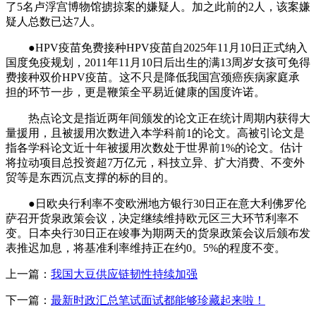
了5名卢浮宫博物馆掳掠案的嫌疑人。加之此前的2人，该案嫌
疑人总数已达7人。
●HPV疫苗免费接种HPV疫苗自2025年11月10日正式纳入
国度免疫规划，2011年11月10日后出生的满13周岁女孩可免得
费接种双价HPV疫苗。这不只是降低我国宫颈癌疾病家庭承
担的环节一步，更是鞭策全平易近健康的国度许诺。
热点论文是指近两年间颁发的论文正在统计周期内获得大
量援用，且被援用次数进入本学科前1的论文。高被引论文是
指各学科论文近十年被援用次数处于世界前1%的论文。估计
将拉动项目总投资超7万亿元，科技立异、扩大消费、不变外
贸等是东西沉点支撑的标的目的。
●日欧央行利率不变欧洲地方银行30日正在意大利佛罗伦
萨召开货泉政策会议，决定继续维持欧元区三大环节利率不
变。日本央行30日正在竣事为期两天的货泉政策会议后颁布发
表推迟加息，将基准利率维持正在约0。5%的程度不变。
上一篇：
我国大豆供应链韧性持续加强
下一篇：
最新时政汇总笔试面试都能够珍藏起来啦！