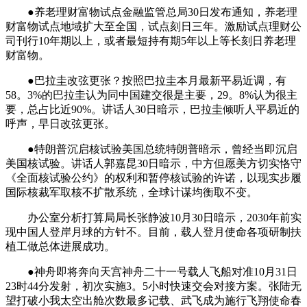
●养老理财富物试点金融监管总局30日发布通知，养老理
财富物试点地域扩大至全国，试点刻日三年。激励试点理财公
司刊行10年期以上，或者最短持有期5年以上等长刻日养老理
财富物。
●巴拉圭改弦更张？按照巴拉圭本月最新平易近调，有
58。3%的巴拉圭认为同中国建交很是主要，29。8%认为很主
要，总占比近90%。讲话人30日暗示，巴拉圭倾听人平易近的
呼声，早日改弦更张。
●特朗普沉启核试验美国总统特朗普暗示，曾经当即沉启
美国核试验。讲话人郭嘉昆30日暗示，中方但愿美方切实恪守
《全面核试验公约》的权利和暂停核试验的许诺，以现实步履
国际核裁军取核不扩散系统，全球计谋均衡取不变。
办公室分析打算局局长张静波10月30日暗示，2030年前实
现中国人登岸月球的方针不。目前，载人登月使命各项研制扶
植工做总体进展成功。
●神舟即将奔向天宫神舟二十一号载人飞船对准10月31日
23时44分发射，初次实施3。5小时快速交会对接方案。张陆无
望打破小我太空出舱次数最多记载、武飞成为施行飞翔使命春