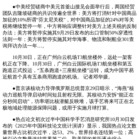
●中美经贸磋商中美元首釜山接见会面举行后，两国经贸
团队吉隆坡磋商的共识传遍全世界：美方将打消针对中国商品
加征的10%所谓“芬太尼关税”，对中国商品加征的24%对等关
税将继续暂停一年，中方将响应调整针对美方上述关税的反制
办法；美方将暂停实施其9月29日发布的出口管制50%穿透性
法则一年；美方将暂停实施其对华海事、物流和制船业301查
询拜访办法一年…。
10月30日，正在广州白云机场T3航坐楼外，远处一架客
机正在下降。10月30日，广州白云国际机场T3航坐楼和第五
跑道正式投运，“五条跑道+三座航坐楼”运转，成为中国平易
近航首个具有五条商用跑道的机场。 记者邓华摄。
●普京谈核动力导弹俄罗斯总统普京29日暗示，“海燕”核
动力巡航导弹启动时间短且射程无限。其核动力安拆“能正在
分秒间启动”，功率堪比核潜艇反映堆，该手艺将来可正在北
极地域处理能源保障问题，或用于实施月球打算。
●热点论文初次过半中国科学手艺消息研究所10月30日发
布的《2025年中国科技论文统计演讲》显示，我国热点论文数
量世界占比初次过半，达53。2%，世界排名连结第一位；高
被引论文数量连结世界第二位，取美国的差距逐步缩小。