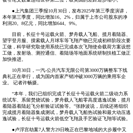
●上汽集团三季报10月30日，发布2025年第三季度演讲，
本年第三季度，同比增加16。2%，归属于上市公司股东的净
利润20。8亿元，同比增加644。9%。
目前，长征十号运载火箭、梦舟载人飞船、揽月着陆器、
望宇登月服、摸索载人月球车等飞翔产物已完成初样阶段次要
工做，科学研究取使用系统已完成各次飞翔使命载荷方案设想
工做，发射场、测控通信、着陆场等地面系统研制扶植工做正
加快推进。
10月30日，一汽-公共汽车无限公司第3000万辆整车下线
典礼正在举行，成为国内首家产销冲破3000万辆的乘用车企
业。 记者许畅摄。
“本年，我们已组织完成了长征十号运载火箭二级动力系
统试车、系留焚烧试验，梦舟载人飞船零高度逃逸试验，揽月
着陆器着陆起飞分析验证试验等。”张静波说，后续还将组织
完成揽月着陆器集成测试，梦舟载人飞船热试验和最大动压逃
逸试验，长征十号运载火箭低空飞翔及手艺验证飞翔等试验。
●卢浮宫劫案7人警方29日晚正在巴黎地域的大步履中又