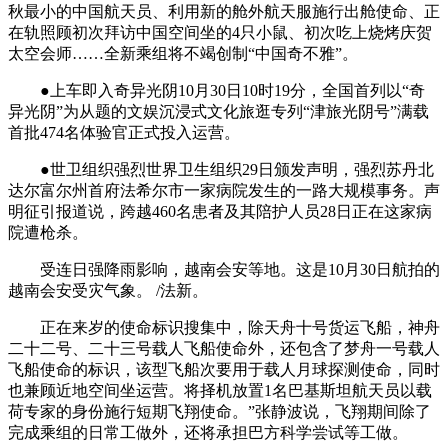
秋最小的中国航天员、利用新的舱外航天服施行出舱使命、正
在轨照顾初次拜访中国空间坐的4只小鼠、初次吃上烧烤庆贺
太空会师……全新乘组将不竭创制“中国奇不雅”。
●上车即入奇异光阴10月30日10时19分，全国首列以“奇
异光阴”为从题的文娱沉浸式文化旅逛专列“津旅光阴号”满载
首批474名体验官正式投入运营。
●世卫组织强烈世界卫生组织29日颁发声明，强烈苏丹北
达尔富尔州首府法希尔市一家病院发生的一路大规模事务。声
明征引报道说，跨越460名患者及其陪护人员28日正在这家病
院遭枪杀。
受连日强降雨影响，越南会安等地。这是10月30日航拍的
越南会安受灾气象。 /法新。
正在来岁的使命标识搜集中，除天舟十号货运飞船，神舟
二十二号、二十三号载人飞船使命外，还包含了梦舟一号载人
飞船使命的标识，该型飞船次要用于载人月球探测使命，同时
也兼顾近地空间坐运营。将择机放置1名巴基斯坦航天员以载
荷专家的身份施行短期飞翔使命。”张静波说，飞翔期间除了
完成乘组的日常工做外，还将承担巴方科学尝试等工做。