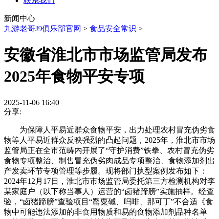
联系我们
新闻中心
九游老哥J9俱乐部官网
>
食品安全常识
>
安徽省淮北市市场监管局发布
2025年食物平安专项
2025-11-06 16:40
分享:
为保障人平易近群众食物平安，出力处理农村冒充伪劣食
物等人平易近群众反映强烈的凸起问题，2025年，淮北市市场
监管局正在全市范畴内开展了“守护消费”铁拳、农村冒充伪劣
食物专项整治、制售冒充伪劣肉成品专项整治、食物添加剂出
产发卖环节专项管理等步履。现将部门执型案例发布如下：
2024年12月17日，淮北市市场监管局委托第三方检测机构对李
某家庭户（以下称当事人）运营的“卤猪蹄膀”实施抽样。经查
验，“卤猪蹄膀”查验项目“罂粟碱、吗啡、那可丁”不合适《食
物中可能违法添加的非食用物质和易的食物添加剂品种名单