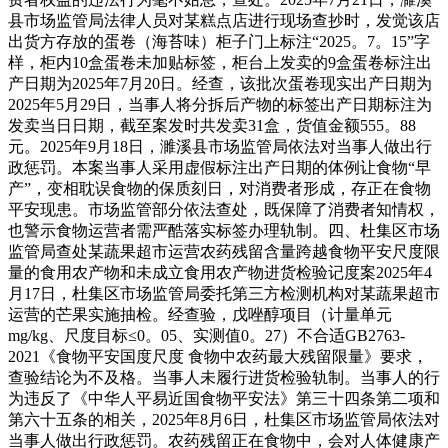
县市场监管局法律人员对某糕点店进行现场查抄时，发觉该店
出货方存放的蛋卷（海苔味）柜子门上标注“2025。7。15”字
样，柜内10盒蛋卷未加贴标签，柜台上发卖的9盒蛋卷标注出
产日期为2025年7月20日。经查，该批次蛋卷现实出产日期为
2025年5月29日，当事人将分拆后产物的标签出产日期标注为
发卖当日日期，截至案发时共发卖31盒，货值金额555。88
元。2025年9月18日，濉溪县市场监管局依法对当事人做出行
政惩罚。本案当事人采用虚假标注出产日期的体例让食物“早
产”，变相耽误食物的保质刻日，对消费者形成，存正在食物
平安现患。市场监管部分依法查处，既保障了消费者知情权，
也警示食物运营者需严酷落实标签办理轨制。四、杜集区市场
监管局查处某蔬果超市运营农药残留含量跨越食物平安尺度限
量的食用农产物和未成立食用农产物进货检验记度案2025年4
月17日，杜集区市场监管局委托第三方检测机构对某蔬果超市
运营的芒果实施抽检。经查验，戊唑醇项目（计量单元
mg/kg、尺度目标≤0。05、实测值0。27）不合适GB2763-
2021《食物平安国度尺度 食物中农药最大残留限量》要求，
查验结论为不及格。当事人未履行进货检验轨制。当事人的行
为违反了《中华人平易近国食物平安法》第三十四条第二项和
第六十五条的相关，2025年8月6日，杜集区市场监管局依法对
当事人做出行政惩罚。农药残留正在食物中，会对人体健康产