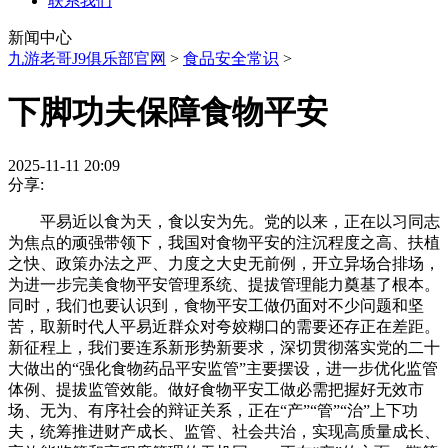
联系我们
新闻中心
九游老哥J9俱乐部官网
>
食品安全常识
>
下脚功夫保障食物平安
2025-11-11 20:09
分享:
平易近以食为天，食以安为先。党的以来，正在以习同志
为焦点的顽强带领下，我国对食物平安的注沉程度之高、扶植
之快、政策办法之严、力度之大史无前例，开立异场合排场，
为进一步完美食物平安管理系统、提拔管理能力奠基了根本。
同时，我们也要认识到，食物平安工做仍面对不少问题和坚
苦，取新时代人平易近群众对夸姣糊口的需要还存正在差距。
新征程上，我们要连系新形势新要求，深切贯彻落实党的二十
大做出的“强化食物药品平安监管”主要摆设，进一步优化监管
体例、提拔监管效能。做好食物平安工做必需把握好无效市
场、无为、有序社会的辩证关系，正在“产”“管”“治”上下功
夫，统筹推进财产成长、监管、社会共治，实现高质量成长、