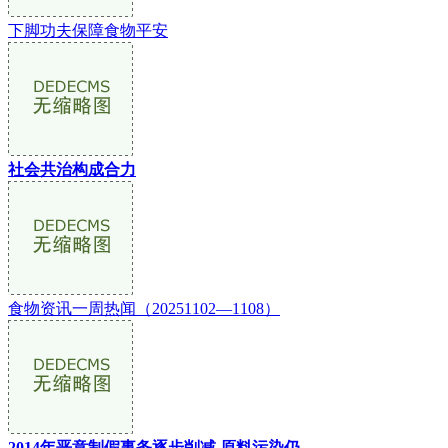
下脚功夫保障食物平安
社会共治构成合力
食物资讯一周热闻（20251102—1108）
2014年恶意制假事务逐步削减 原料污染仍