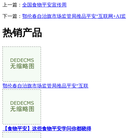
上一篇：
全国食物平安宣传周
下一篇：
鄂伦春自治旗市场监管局推品平安“互联网+AI监
热销产品
鄂伦春自治旗市场监管局推品平安“互联
【食物平安】这些食物平安学问你都晓得