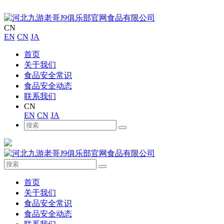
CN
EN
CN
JA
首页
关于我们
食品安全常识
食品安全动态
联系我们
CN
EN
CN
JA
首页
关于我们
食品安全常识
食品安全动态