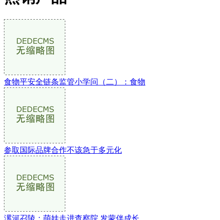
食物平安全链条监管小学问（二）：食物
参取国际品牌合作不该急于多元化
漯河召陵：萌娃走进查察院 发蒙伴成长