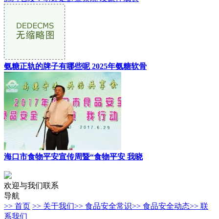
氨糖正轨的牌子有哪些呢 2025年氨糖软骨
海口市食物平安宣传周暨“食物平安 我晓
欢迎与我们联系
导航
>> 首页
>> 关于我们
>> 食品安全常识
>> 食品安全动态
>> 联
系我们