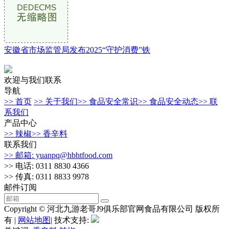
安徽省市场监管局发布2025“守护消费”铁
欢迎与我们联系
导航
>> 首页
>> 关于我们
>> 食品安全常识
>> 食品安全动态
>> 联
系我们
产品中心
>> 辣椒
>> 香辛料
联系我们
>> 邮箱: yuanpq@hbhtfood.com
>> 电话: 0311 8830 4366
>> 传真: 0311 8833 9978
邮件订阅
Copyright © 河北九游老哥J9俱乐部官网食品有限公司 版权所
有 |
网站地图
| 技术支持: