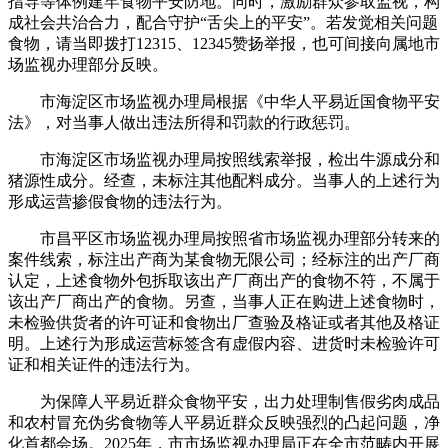
指导等体例建牢食物平安防地。同时，激励群众参取监视，构
成社会共治合力，配合守护“舌尖上的平安”。若发觉相关问题
食物，请当即拨打12315、12345赞扬举报，也可间接向属地市
场监视办理部分反映。
市海淀区市场监视办理局根据《中华人平易近国食物平安
法》，对当事人做出违法所得和罚款的行政惩罚。
市海淀区市场监视办理局按照线索举报，检出牛源成分和
猪源性成分。经查，未标注其他配料成分。当事人的上述行为
形成运营掺假食物的违法行为。
市昌平区市场监视办理局按照省市场监视办理部分转来的
案件线索，标注出产商为某食物无限公司；经标注的出产厂商
认定，上述食物外包拆取该出产厂商出产的食物不符，不属于
该出产厂商出产的食物。另查，当事人正在购进上述食物时，
未检验供货者的许可证和食物出厂查验及格证或者其他及格证
明。上述行为形成运营标签含有虚假内容、进货时未检验许可
证和相关证件的违法行为。
为保障人平易近群众食物平安，出力处理制售假劣肉成品
和农村冒充伪劣食物等人平易近群众反映强烈的凸起问题，净
化首都会场。2025年，市市场监视办理局正在全市范畴内开展