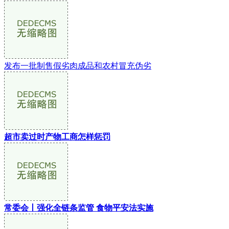
发布一批制售假劣肉成品和农村冒充伪劣
超市卖过时产物工商怎样惩罚
常委会丨强化全链条监管 食物平安法实施