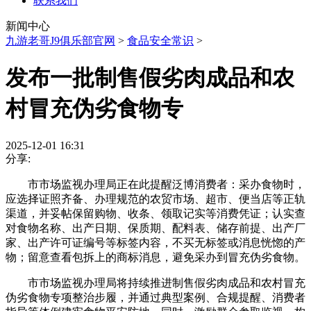
联系我们
新闻中心
九游老哥J9俱乐部官网
>
食品安全常识
>
发布一批制售假劣肉成品和农
村冒充伪劣食物专
2025-12-01 16:31
分享:
市市场监视办理局正在此提醒泛博消费者：采办食物时，
应选择证照齐备、办理规范的农贸市场、超市、便当店等正轨
渠道，并妥帖保留购物、收条、领取记实等消费凭证；认实查
对食物名称、出产日期、保质期、配料表、储存前提、出产厂
家、出产许可证编号等标签内容，不买无标签或消息恍惚的产
物；留意查看包拆上的商标消息，避免采办到冒充伪劣食物。
市市场监视办理局将持续推进制售假劣肉成品和农村冒充
伪劣食物专项整治步履，并通过典型案例、合规提醒、消费者