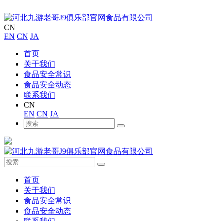
CN
EN
CN
JA
首页
关于我们
食品安全常识
食品安全动态
联系我们
CN
EN
CN
JA
首页
关于我们
食品安全常识
食品安全动态