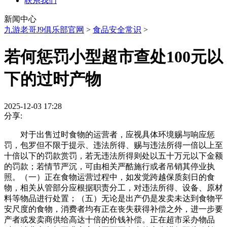
联系我们
新闻中心
九游老哥J9俱乐部官网
>
食品安全常识
>
若何惩罚小型超市查处100元以
下的过时产物
2025-12-03 17:28
分享:
对于出售过时食物的运营者，应视具体环境赐与响应惩
罚，包罗但不限于提示、违法所得、赐与违法所得一倍以上至
十倍以下的罚款赏罚，若无违法所得则处以五十万元以下金额
的罚款；若情节严沉，可由相关严酷施行或者吊销其停业执
照。（一）正在食物运营过程中，如发觉跨越保质刻日的食
物，相关从管部分应根据职责分工，对违法所得、设备、原材
料等物品进行处置；（五）无论是出产仍是发卖未达到食物平
安尺度的食物，消费者均有正在丧失获得补偿之外，进一步要
产者或发卖商供给高达十倍的价钱补偿。正在超市采办物品