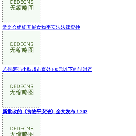
常委会组织开展食物平安法法律查抄
若何惩罚小型超市查处100元以下的过时产
新批改的《食物平安法》全文发布！202