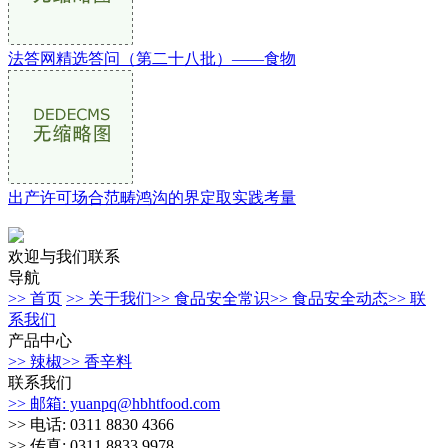
法答网精选答问（第二十八批）——食物
出产许可场合范畴鸿沟的界定取实践考量
欢迎与我们联系
导航
>> 首页
>> 关于我们
>> 食品安全常识
>> 食品安全动态
>> 联
系我们
产品中心
>> 辣椒
>> 香辛料
联系我们
>> 邮箱: yuanpq@hbhtfood.com
>> 电话: 0311 8830 4366
>> 传真: 0311 8833 9978