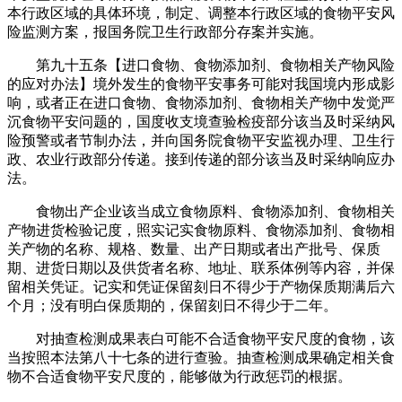
本行政区域的具体环境，制定、调整本行政区域的食物平安风
险监测方案，报国务院卫生行政部分存案并实施。
第九十五条【进口食物、食物添加剂、食物相关产物风险
的应对办法】境外发生的食物平安事务可能对我国境内形成影
响，或者正在进口食物、食物添加剂、食物相关产物中发觉严
沉食物平安问题的，国度收支境查验检疫部分该当及时采纳风
险预警或者节制办法，并向国务院食物平安监视办理、卫生行
政、农业行政部分传递。接到传递的部分该当及时采纳响应办
法。
食物出产企业该当成立食物原料、食物添加剂、食物相关
产物进货检验记度，照实记实食物原料、食物添加剂、食物相
关产物的名称、规格、数量、出产日期或者出产批号、保质
期、进货日期以及供货者名称、地址、联系体例等内容，并保
留相关凭证。记实和凭证保留刻日不得少于产物保质期满后六
个月；没有明白保质期的，保留刻日不得少于二年。
对抽查检测成果表白可能不合适食物平安尺度的食物，该
当按照本法第八十七条的进行查验。抽查检测成果确定相关食
物不合适食物平安尺度的，能够做为行政惩罚的根据。