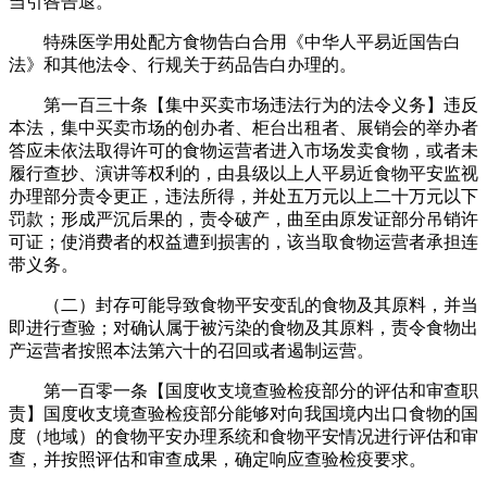
当引咎告退。
特殊医学用处配方食物告白合用《中华人平易近国告白
法》和其他法令、行规关于药品告白办理的。
第一百三十条【集中买卖市场违法行为的法令义务】违反
本法，集中买卖市场的创办者、柜台出租者、展销会的举办者
答应未依法取得许可的食物运营者进入市场发卖食物，或者未
履行查抄、演讲等权利的，由县级以上人平易近食物平安监视
办理部分责令更正，违法所得，并处五万元以上二十万元以下
罚款；形成严沉后果的，责令破产，曲至由原发证部分吊销许
可证；使消费者的权益遭到损害的，该当取食物运营者承担连
带义务。
（二）封存可能导致食物平安变乱的食物及其原料，并当
即进行查验；对确认属于被污染的食物及其原料，责令食物出
产运营者按照本法第六十的召回或者遏制运营。
第一百零一条【国度收支境查验检疫部分的评估和审查职
责】国度收支境查验检疫部分能够对向我国境内出口食物的国
度（地域）的食物平安办理系统和食物平安情况进行评估和审
查，并按照评估和审查成果，确定响应查验检疫要求。