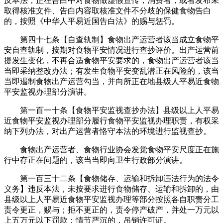
反本法，正在告白中对食物做虚假宣传，消费者，或者发布未
取得核准文件、告白内容取核准文件不分歧的保健食物告白
的，按照《中华人平易近国告白法》的赐与惩罚。
第四十七条【自查轨制】食物出产运营者该当成立食物平
安自查轨制，按期对食物平安情况进行查抄评价。出产运营前
提发生变化，不再合适食物平安要求的，食物出产运营者该当
当即采纳整改办法；有发生食物平安变乱潜正在风险的，该当
当即遏制食物出产运营勾当，并向所正在地县级人平易近食物
平安监视办理部分演讲。
第一百一十条【食物平安监视查抄办法】县级以上人平易
近食物平安监视办理部分履行食物平安监视办理职责，有权采
纳下列办法，对出产运营者恪守本法的环境进行监视查抄。
食物出产运营者、食物行业协会发觉食物平安尺度正在施
行中存正在问题的，该当当即向卫生行政部分演讲。
第一百三十二条【食物储存、运输和拆卸违法行为的法令
义务】违反本法，未按要求进行食物储存、运输和拆卸的，由
县级以上人平易近食物平安监视办理等部分按照各自职责分工
责令更正，赐与；拒不更正的，责令停产破产，并处一万元以
上五万元以下罚款；情节严沉的，吊销许可证。