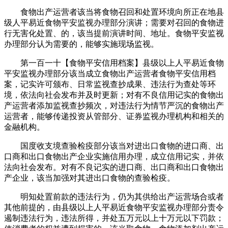
食物出产运营者该当将食物召回和处置环境向所正在地县
级人平易近食物平安监视办理部分演讲；需要对召回的食物进
行无害化处置、的，该当提前演讲时间、地址。食物平安监视
办理部分认为需要的，能够实施现场监视。
第一百一十【食物平安信用档案】县级以上人平易近食物
平安监视办理部分该当成立食物出产运营者食物平安信用档
案，记实许可颁布、日常监视查抄成果、违法行为查处等环
境，依法向社会发布并及时更新；对有不良信用记实的食物出
产运营者添加监视查抄频次，对违法行为情节严沉的食物出产
运营者，能够传递投资从管部分、证券监视办理机构和相关的
金融机构。
国度收支境查验检疫部分该当对进出口食物的进口商、出
口商和出口食物出产企业实施信用办理，成立信用记实，并依
法向社会发布。对有不良记实的进口商、出口商和出口食物出
产企业，该当加强对其进出口食物的查验检疫。
明知处置前款的违法行为，仍为其供给出产运营场合或者
其他前提的，由县级以上人平易近食物平安监视办理部分责令
遏制违法行为，违法所得，并处五万元以上十万元以下罚款；