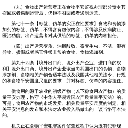
（九）食物出产运营者正在食物平安监视办理部分责令其
召回或者遏制运营后，仍拒不召回或者遏制运营。
第七十一条【标签、仿单的实正在性要求】食物和食物添
加剂的标签、仿单，不得含有虚假内容，不得涉及疾病防止、
医治功能。出产运营者对其供给的标签、仿单的内容担任。
（四）出产运营变质、油脂酸败、霉变生虫、不洁、混有
异物、掺假或者感官性状非常的食物、食物添加剂。
第九十四条【境外出口商、境外出产企业、进口商的权
利】境外出口商、境外出产企业该当向我国出口的食物、食物
添加剂、食物相关产物合适本法以及我国其他相关法令、行规
的和食物平安国度尺度的要求，并对标签、仿单的内容担任。
供食用的源于农业的初级产物（以下称食用农产物）的质
量平安办理，恪守《中华人平易近国农产质量量平安法》的。
可是，食用农产物的市场发卖、相关质量平安尺度的制定、相
关平安消息的发布和本法对农业投入品做出的，该当恪守本法
的。
机关正在食物平安犯罪案件侦查过程中认为没有犯罪现