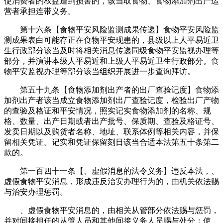
使消费者的权益遭到损害的，该当取食物、食物添加剂出产运
营者承担连带义务。
第十六条【食物平安风险监测成果传递】食物平安风险监
测成果表白可能存正在食物平安现患的，县级以上人平易近卫
生行政部分该当及时将相关消息传递同级食物平安监视办理等
部分，并演讲本级人平易近和上级人平易近卫生行政部分。食
物平安监视办理等部分该当组织开展进一步查询拜访。
第五十九条【食物添加剂出产者的出厂查验记度】食物添
加剂出产者该当成立食物添加剂出厂查验记度，检验出厂产物
的查验及格证和平安情况，照实记实食物添加剂的名称、规
格、数量、出产日期或者出产批号、保质期、查验及格证号、
发卖日期以及购货者名称、地址、联系体例等相关内容，并保
留相关凭证。记实和凭证保留刻日该当合适本法第五十条第二
款的。
第一百四十一条【、虚假消息的法令义务】违反本法，、
虚假食物平安消息，形成违反治安办理行为的，由机关依法赐
与治安办理惩罚。
、虚假食物平安消息的，由相关从管部分依法赐与惩罚，
并对间接担任的从管人员和其他间接义务人员赐与处分；使、