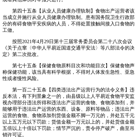
第四十五条【从业人员健康办理轨制】食物出产运营者该
当成立并施行从业人员健康办理轨制。患有国务院卫生行政部
分的有碍食物平安疾病的人员，不得处置接触间接入口食物的
工做。
按照2021年4月29日第十三届常务委员会第二十八次会议
《关于点窜〈中华人平易近国道交通平安法〉等八部法令的决
定》第二次批改。
第七十五条【保健食物原料目次和功能目次】保健食物声
称保健功能，该当具有科学根据，不得对人体发生急性、亚急
性或者慢性风险。
第一百二十五条【四类违法出产运营行为的法令义务】违
反本法，有下列景象之一的，由县级以上人平易近食物平安监
视办理部分违法所得和违法出产运营的食物、食物添加剂，并
能够用于违法出产运营的东西、设备、原料等物品；违法出产
运营的食物、食物添加剂货值金额不脚一万元的，并处五千元
以上五万元以下罚款；货值金额一万元以上的，并处货值金额
五倍以上十倍以下罚款；情节严沉的，责令停产破产，曲至吊
销许可证。