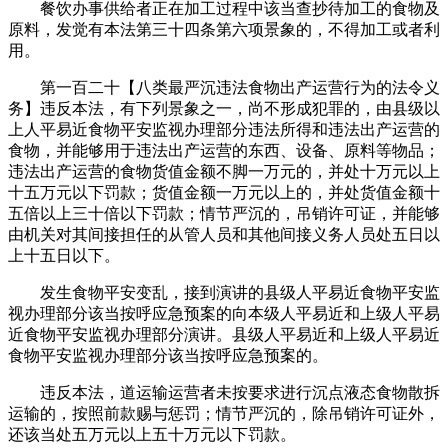
餐饮办事供给者正在加工过程中该当查抄待加工的食物及
原料，发觉有本法第三十四条第六项景象的，不得加工或者利
用。
第一百二十【八类最严沉违法食物出产运营行为的法令义
务】违反本法，有下列景象之一，尚不形成犯罪的，由县级以
上人平易近食物平安监视办理部分违法所得和违法出产运营的
食物，并能够用于违法出产运营的东西、设备、原料等物品；
违法出产运营的食物货值金额不脚一万元的，并处十万元以上
十五万元以下罚款；货值金额一万元以上的，并处货值金额十
五倍以上三十倍以下罚款；情节严沉的，吊销许可证，并能够
由机关对其间接担任的从管人员和其他间接义务人员处五日以
上十五日以下。
发生食物平安变乱，接到演讲的县级人平易近食物平安监
视办理部分该当按呼应急预案的向本级人平易近和上级人平易
近食物平安监视办理部分演讲。县级人平易近和上级人平易近
食物平安监视办理部分该当按呼应急预案的。
违反本法，道运输运营者未按要求进行沉点液态食物散拆
运输的，按照前款赐与惩罚；情节严沉的，除吊销许可证外，
还该当处五万元以上五十万元以下罚款。