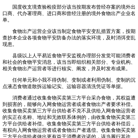
国度收支境查验检疫部分该当按期发布曾经存案的境外出
口商、代办署理商、进口商和曾经注册的境外食物出产企业名
单。
食物出产运营企业该当制定食物平安变乱措置方案，按期
查抄本企业各项食物平安防备办法的落实环境，及时消弭变乱
现患。
县级以上人平易近食物平安监视办理部分发觉可能消费者
和社会的食物平安消息，该当当即组织相关部分、专业机构、
相关食物出产运营者等进行核实、阐发，并及时发布成果。
任何单元和小我不得伪制、变制或者利用伪制、变制的沉
点液态食物道散拆运输记实、运输容器清洗凭证等单据。
消费者通过收集食物买卖第三方平台采办食物，其权益遭
到损害的，能够向入网食物运营者或者食物出产者要求补偿。
收集食物买卖第三方平台供给者不克不及供给入网食物运营者
的实正在名称、地址和无效联系体例的，由收集食物买卖第三
方平台供给者补偿。收集食物买卖第三方平台供给者补偿后，
有权向入网食物运营者或者食物出产者逃偿。收集食物买卖第
三方平台供给者做出更有益于消费者许诺的，该当履行其许