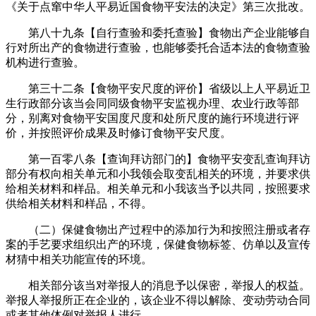
《关于点窜中华人平易近国食物平安法的决定》第三次批改。
第八十九条【自行查验和委托查验】食物出产企业能够自
行对所出产的食物进行查验，也能够委托合适本法的食物查验
机构进行查验。
第三十二条【食物平安尺度的评价】省级以上人平易近卫
生行政部分该当会同同级食物平安监视办理、农业行政等部
分，别离对食物平安国度尺度和处所尺度的施行环境进行评
价，并按照评价成果及时修订食物平安尺度。
第一百零八条【查询拜访部门的】食物平安变乱查询拜访
部分有权向相关单元和小我领会取变乱相关的环境，并要求供
给相关材料和样品。相关单元和小我该当予以共同，按照要求
供给相关材料和样品，不得。
（二）保健食物出产过程中的添加行为和按照注册或者存
案的手艺要求组织出产的环境，保健食物标签、仿单以及宣传
材猜中相关功能宣传的环境。
相关部分该当对举报人的消息予以保密，举报人的权益。
举报人举报所正在企业的，该企业不得以解除、变动劳动合同
或者其他体例对举报人进行。