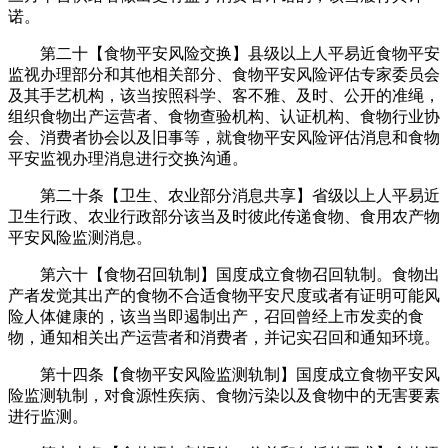
诺。
第二十【食物平安风险交换】县级以上人平易近食物平安
监视办理部分和其他相关部分、食物平安风险评估专家委员会
及其手艺机构，该当按照科学、客不雅、及时、公开的准绳，
组织食物出产运营者、食物查验机构、认证机构、食物行业协
会、消费者协会以及旧事等，就食物平安风险评估消息和食物
平安监视办理消息进行交换沟通。
第二十条【卫生、农业部分消息共享】省级以上人平易近
卫生行政、农业行政部分该当及时彼此传递食物、食用农产物
平安风险监测消息。
第六十【食物召回轨制】国度成立食物召回轨制。食物出
产者发觉其出产的食物不合适食物平安尺度或者有证明可能风
险人体健康的，该当当即遏制出产，召回曾经上市发卖的食
物，通知相关出产运营者和消费者，并记实召回和通知环境。
第十四条【食物平安风险监测轨制】国度成立食物平安风
险监测轨制，对食源性疾病、食物污染以及食物中的无害要素
进行监测。