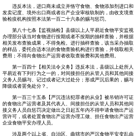
违反本法，进口商未成立并恪守食物、食物添加剂进口和
发卖记度、境外出口商或者出产企业审核轨制的，由收支境查
验检疫机构按照本法第一百二十六条的赐与惩罚。
第八十七条【监视抽检】县级以上人平易近食物平安监视
办理部分该当对食物进行按期或者不按期的抽样查验，并根据
相关发布查验成果，不得免检。进行抽样查验，该当采办抽取
的样品，委托合适本法的食物查验机构进行查验，并领取相关
费用；不得向食物出产运营者收取查验费和其他费用。
第一百四十【相关法令义务】违反本法，县级以上处所人
平易近有下列行为之一的，对间接担任的从管人员和其他间接
义务人员赐与、记过或者记大过处分；形成严沉后果的，赐与
降级或者罢免处分？。
第一百三十五条【严沉违法犯罪者的从业】被吊销许可证
的食物出产运营者及其代表人、间接担任的从管人员和其他间
接义务人员自惩罚决定做出之日起五年内不得申请食物出产运
营许可，或者处置食物出产运营办理工做、担任食物出产运营
企业食物平安办理人员。
涉及两个以上省、自治区、曲辖市的严沉食物平安变乱由