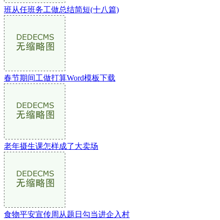
班从任班务工做总结简短(十八篇)
春节期间工做打算Word模板下载
老年摄生课怎样成了大卖场
食物平安宣传周从题日勾当进企入村