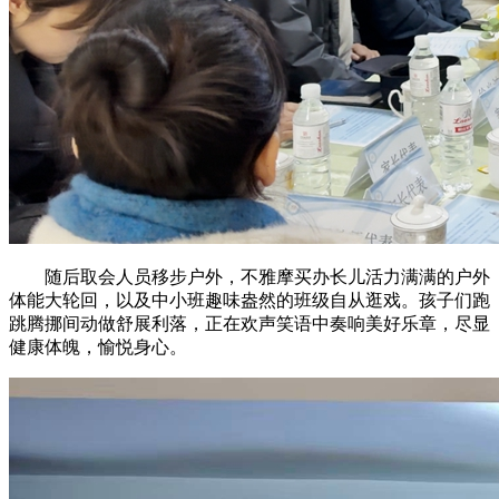
随后取会人员移步户外，不雅摩买办长儿活力满满的户外
体能大轮回，以及中小班趣味盎然的班级自从逛戏。孩子们跑
跳腾挪间动做舒展利落，正在欢声笑语中奏响美好乐章，尽显
健康体魄，愉悦身心。