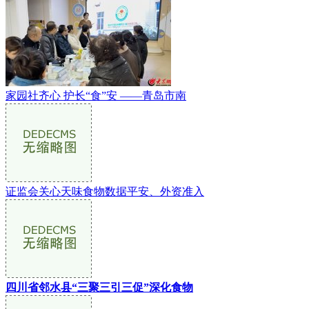
家园社齐心 护长“食”安 ——青岛市南
证监会关心天味食物数据平安、外资准入
四川省邻水县“三聚三引三促”深化食物