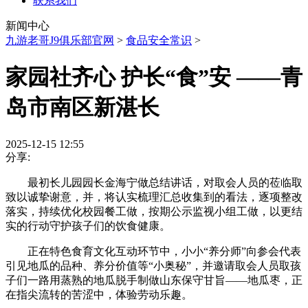
联系我们
新闻中心
九游老哥J9俱乐部官网
>
食品安全常识
>
家园社齐心 护长“食”安 ——青
岛市南区新湛长
2025-12-15 12:55
分享:
最初长儿园园长金海宁做总结讲话，对取会人员的莅临取
致以诚挚谢意，并，将认实梳理汇总收集到的看法，逐项整改
落实，持续优化校园餐工做，按期公示监视小组工做，以更结
实的行动守护孩子们的饮食健康。
正在特色食育文化互动环节中，小小“养分师”向参会代表
引见地瓜的品种、养分价值等“小奥秘”，并邀请取会人员取孩
子们一路用蒸熟的地瓜脱手制做山东保守甘旨——地瓜枣，正
在指尖流转的苦涩中，体验劳动乐趣。