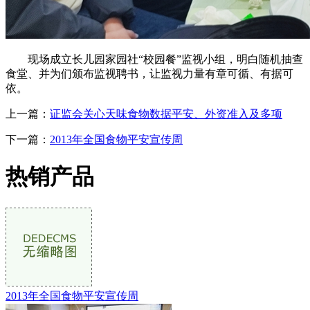
现场成立长儿园家园社“校园餐”监视小组，明白随机抽查
食堂、并为们颁布监视聘书，让监视力量有章可循、有据可
依。
上一篇：
证监会关心天味食物数据平安、外资准入及多项
下一篇：
2013年全国食物平安宣传周
热销产品
2013年全国食物平安宣传周