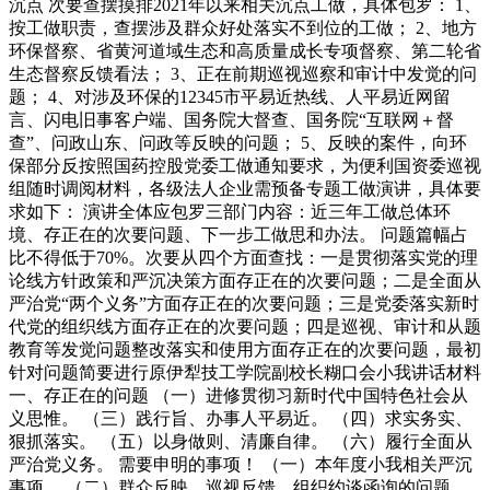
沉点 次要查摆摸排2021年以来相关沉点工做，具体包罗： 1、
按工做职责，查摆涉及群众好处落实不到位的工做； 2、地方
环保督察、省黄河道域生态和高质量成长专项督察、第二轮省
生态督察反馈看法； 3、正在前期巡视巡察和审计中发觉的问
题； 4、对涉及环保的12345市平易近热线、人平易近网留
言、闪电旧事客户端、国务院大督查、国务院“互联网＋督
查”、问政山东、问政等反映的问题； 5、反映的案件，向环
保部分反按照国药控股党委工做通知要求，为便利国资委巡视
组随时调阅材料，各级法人企业需预备专题工做演讲，具体要
求如下： 演讲全体应包罗三部门内容：近三年工做总体环
境、存正在的次要问题、下一步工做思和办法。 问题篇幅占
比不得低于70%。次要从四个方面查找：一是贯彻落实党的理
论线方针政策和严沉决策方面存正在的次要问题；二是全面从
严治党“两个义务”方面存正在的次要问题；三是党委落实新时
代党的组织线方面存正在的次要问题；四是巡视、审计和从题
教育等发觉问题整改落实和使用方面存正在的次要问题，最初
针对问题简要进行原伊犁技工学院副校长糊口会小我讲话材料
一、存正在的问题 （一）进修贯彻习新时代中国特色社会从
义思惟。 （三）践行旨、办事人平易近。 （四）求实务实、
狠抓落实。 （五）以身做则、清廉自律。 （六）履行全面从
严治党义务。 需要申明的事项！ （一）本年度小我相关严沉
事项。 （二）群众反映、巡视反馈、组织约谈函询的问题。