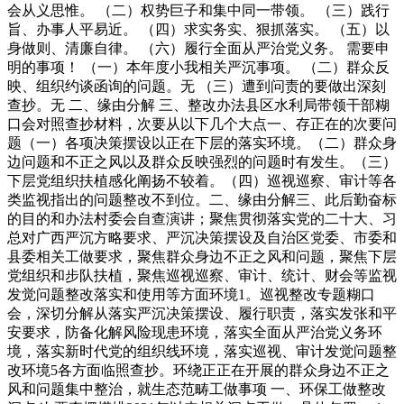
会从义思惟。 （二）权势巨子和集中同一带领。 （三）践行
旨、办事人平易近。 （四）求实务实、狠抓落实。 （五）以
身做则、清廉自律。 （六）履行全面从严治党义务。 需要申
明的事项！ （一）本年度小我相关严沉事项。 （二）群众反
映、组织约谈函询的问题。无 （三）遭到问责的要做出深刻
查抄。无 二、缘由分解 三、整改办法县区水利局带领干部糊
口会对照查抄材料，次要从以下几个大点一、存正在的次要问
题（一）各项决策摆设以正在下层的落实环境。（二）群众身
边问题和不正之风以及群众反映强烈的问题时有发生。（三）
下层党组织扶植感化阐扬不较着。（四）巡视巡察、审计等各
类监视指出的问题整改不到位。二、缘由分解三、此后勤奋标
的目的和办法村委会自查演讲；聚焦贯彻落实党的二十大、习
总对广西严沉方略要求、严沉决策摆设及自治区党委、市委和
县委相关工做要求，聚焦群众身边不正之风和问题，聚焦下层
党组织和步队扶植，聚焦巡视巡察、审计、统计、财会等监视
发觉问题整改落实和使用等方面环境1。巡视整改专题糊口
会，深切分解从落实严沉决策摆设、履行职责，落实发张和平
安要求，防备化解风险现患环境，落实全面从严治党义务环
境，落实新时代党的组织线环境，落实巡视、审计发觉问题整
改环境5各方面临照查抄。环绕正正在开展的群众身边不正之
风和问题集中整治，就生态范畴工做事项 一、环保工做整改