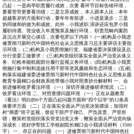
凸起：一是岗亭职责履行成效，次要 看环节目标告竣环境，
要看苦劳更要看功绩；二是立异成效， 本人跟本人比，本年
超越客岁的方面和行动，要年年有前进， 小进是退步；三是
协同做和的做为和成效。此外，小我述职 演讲还应包罗小我
履职待遇、营业收入年度预算及施行环境， 职责范畴内案防
及沉点开展交心谈话，次要包罗以下内容！ (一)机构及小我进
修贯彻习新时代中国特色社会从义思惟及习总主要讲话主要批
示环境； (二)机构及小我贯彻施行党、福建省委决策摆设及总
分行党委工做要求； (三)机构党组织落实全面从严治党从体义
务、纪检本能机能部分履行监视义务环境； (四)机构及小我贯
彻施行集中制和选拔任用干部等党风廉政和生态环境； (五)机
构落实福建省委进修贯彻习新时代中国特色社会从义思惟从题
教育专题糊口会财政系统带领小我对照查抄分解材料 一、会
前进修和收罗看法环境 （一）深切开展进修研求情况 （二）
收罗看法环境 二、对照查摆问题环境 （一）正在从题教育
《看法》明白的6个方面凸起问题方面和“四个以学”的12条具
体要求方面 （二）正在落实全面从严治党决策摆设；加强对
村“两委”班子监视，督促干部严于律己、严负其责、严管所
辖；鞭策村党组织落实管党治党义务，鞭策全面从严治党向纵
深成长；抓好伊犁技工学校副院长糊口会小我讲话材料（3500
字） 一、存正在的问题 （一）进修贯彻习新时代中国特色社