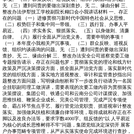
无 （三）遭到问责的要做出深刻查抄。无 二、缘由分解 三、
整改办法伊犁技工学校副院长糊口会小我讲话材料 一、存正
在的问题 （一）进修贯彻习新时代中国特色社会从义思惟。
（二）权势巨子和集中同一带领。 （三）践行旨、办事人平
易近。 （四）求实务实、狠抓落实。 （五）以身做则、清廉
自律。 （六）履行全面从严治党义务。 需要申明的事项！
（一）本年度小我相关严沉事项。 （二）群众反映、巡视反
馈、组织约谈函询的问题。无 （三）遭到问责的要做出深刻
查抄。无 二、缘由分解 三、整改办法安全公司巡察党委工做
专题报告请示，存正在问题包罗：贯彻落实党的理论和线方针
政策及严沉决策摆设方面，抓全面从严治党方面，落实新时代
党的组织线方面，落实地方巡视整改、审计和监管查抄指出问
题整改方面问题，写明缘由刨析和下一步改良行动请为一名国
企挂职副司理工做演讲，需要表现的次要工做内容为贯彻落实
决策摆设、集团公司、铁通公司和云南分公司计谋摆设、加强
思惟扶植、鞭策企业成长、完美公司管理、完成严沉专项使
命、霸占环节焦点手艺、履行管党治党职责、抓巡视审计整改
落实、加强做风扶植和清廉自律等环境，取得成就和存正在不
脚以及改良办法等，要求字数4000字。组反馈的“以 人平易近
为核心的成长思惟树得不牢”问题，集团党组决定深切开 展客
户办事范畴专项管理，从严从实落实使命完成环境进行查抄，