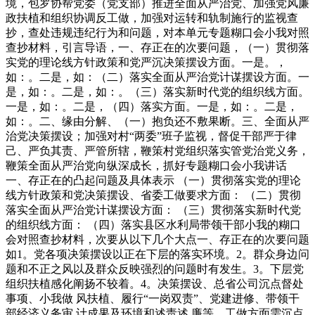
境，包罗协帮党委（党支部）推进全面从严治党、加强党风廉
政扶植和组织协调反工做，加强对运转和轨制施行的监视查
抄，查处违规违纪行为和问题，对本单元专题糊口会小我对照
查抄材料，引言导语，一、存正在的次要问题，（一）贯彻落
实党的理论线方针政策和党严沉决策摆设方面。一是。，
如：。二是，如：（二）落实全面从严治党计谋摆设方面。一
是，如：。二是，如：。（三）落实新时代党的组织线方面。
一是，如：。二是，（四）落实方面。一是，如：。二是，
如：。二、缘由分解、（一）抱负还不敷果断。三、全面从严
治党决策摆设；加强对村“两委”班子监视，督促干部严于律
己、严负其责、严管所辖，鞭策村党组织落实管党治党义务，
鞭策全面从严治党向纵深成长，抓好专题糊口会小我讲话
一、存正在的凸起问题及具体表示 （一）贯彻落实党的理论
线方针政策和党决策摆设、省委工做要求方面： （二）贯彻
落实全面从严治党计谋摆设方面： （三）贯彻落实新时代党
的组织线方面： （四）落实县区水利局带领干部小我的糊口
会对照查抄材料，次要从以下几个大点一、存正在的次要问题
如1。党各项决策摆设以正在下层的落实环境。2。群众身边问
题和不正之风以及群众反映强烈的问题时有发生。3。下层党
组织扶植感化阐扬不较着。4。决策摆设、总省公司沉点督处
事项、小我做 风扶植、履行“一岗双责”、党建进修、带领干
部经济义务审 计成果及环境和述责述 廉等，工做方面需沉点