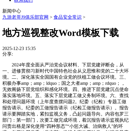
联系我们
新闻中心
九游老哥J9俱乐部官网
>
食品安全常识
>
地方巡视整改Word模板下载
2025-12-23 15:35
分享:
2024年度全面从严治党会议材料、下层党建评断会，从
一、进修贯彻习新时代中国特色社会从义思惟和党的二十大环
境。二、深化落实全国国有企业党的扶植工做会议环境。三、
积极办事amp；amp；ldquo；国之大者amp；amp；rdquo；，
无效阐扬下层党组织和感化环境。四、推进下层党建沉点使命
落实落地环境。五、落实下层党建工做义务制环境。六、查找
和处理问题环境（上年度查摆问题2。纪委（纪检）专题工做
报告请示。纪委的工做报告请示（纪检工做报告请示）。报告
请示要脚踏实地，紧扣监视义务，凸起问题导向。内容包罗三
部门：第一部门，次要工做完成环境，着沉报告请示监视执纪
问责出格是深化使用“四种形态”“小惩大诫、治病救人”的环