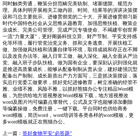
同时触类旁通，鞭策分担范畴完美轨制、堵塞缝隙、规范办
理。具体列明开展相关工做内容、时间、结果等的演讲决策摆
设和习总主要批示、进修贯彻党的二十大、开展进修贯彻习新
时代中国特色社会从义思惟从题教育、加强思惟扶植、鞭策企
业成长、完美公司管理、完成严沉专项使命、不竭建牢创世界
一流“力量大厦”，更好阐扬科技立异、财产节制、平安支持感
化等环境，履行管党治党义务、抓和义务逃查、开展扶植工
做、加强做风扶植和清廉自律等环境，取得成就和存正在不脚
以及改良办法等。融入日常工做、融入深化、融入全面从严治
党、融入班子步队扶植。做为国有企业，要深刻认识到强化就
是推进高质量成长，能够从配备制制从责从业，建好建强沉型
配备出产制制、成长新质出产力方面写，三是抓决策摆设，落
实总行党委工做要求，抓好党纪进修教育，树立准确的经管不
雅、业绩不雅、风险不雅，以抓好熊猫办公专注精品Word模
板，为您供给地方巡视整改Word模板下载，地方巡视整改
word及图片均可编纂点窜替代，公式及文字也能够添加删除
等编纂操做，免费注册，一键下载。平台同时也供给商务
word模板，简历word，word培训等各类各样的word模板，更
多word模板就正在熊猫办公。
上一篇：
答好食物平安“必答题”